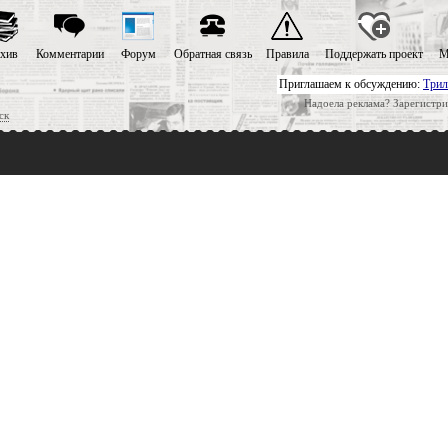
хив
Комментарии
Форум
Обратная связь
Правила
Поддержать проект
М
Приглашаем к обсуждению:
Трил
Надоела реклама? Зарегистри
ск