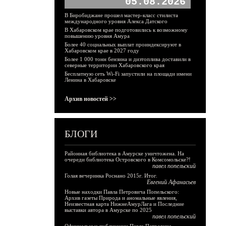
05.08.2026
В Биробиджане прошел мастер-класс стилиста
международного уровня Алекса Датского
В Хабаровском крае подготовились к возможному
повышению уровня Амура
Более 40 социальных выплат проиндексируют в
Хабаровском крае в 2027 году
Более 1 000 тонн бензина и дизтоплива доставили в
северные территории Хабаровского края
Бесплатную сеть Wi-Fi запустили на площади имени
Ленина в Хабаровске
Архив новостей >>
БЛОГИ
Районная библиотека в Амурске уничтожена. На
очереди библиотека Островского в Комсомольске?!
павел попельский
Голая вечеринка Роснано 2015г. Итог.
Евгений Афанасьев
Новые находки Павла Петровича Попельского:
Архив газеты Природа и аномальные явления,
Неизвестная карта НижнеАмурЛага и Последние
выставки автора в Амурске по 2025
павел попельский