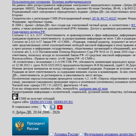
Пользовательское соглашение
,
Политика конфиденциальности
На данном сайте распространяется информация электронного периодического издания «Дебри-Д
редакции: 680032, Хабаровский край, Хабаровск, проспект 60-летия Октября, 88-46, т./ф.8421
Редакционный совет электронного периодического издания «Дебри-ДВ» (на общественных нач
Егорова
Свидетельство о регистрации СМИ (Регистрационный номер)
ЭЛ № ФС77-45537
выдано Федера
Федерация, зарубежные страны.
В 2006 г. проект «Дебри-ДВ» был создан как электронный частный архив, в соответствии с
ФЗ 
книги, а также рукописи по дальневосточной (РФ) тематике. Доступ к архивным документам явля
Гражданского кодекса РФ
.
Согласно ч.2. п.3. ст.17 «Ответственность за правонарушения в сфере информации, информац
гражданско-правовую ответственность за распространение информации не несет. Сайт и редакци
Согласно пп.3,4,6 ст.57 Закона РФ «О СМИ», «Редакция, главный редактор, журналист не несут
либо представляющих собой злоупотребление свободой массовой информации и (или) правами ж
в пресс-релизах и информация государственных, общественных организаций и объединений), кот
Согласно абз.3, п.13 Постановления Пленума Верховного Суда РФ №16 от 15 июня 2010 года 
ответчиком, поскольку исходя из положений Закона РФ «О средствах массовой информации» не 
Воспользуйтесь «Правом на ответ» (ст.46 Закона РФ «О СМИ»).
«В соответствии с положением ч.3 ст.196 ГПК РФ, обязанность компенсации морального вреда п
от 22.08.2012 г. (дело №33-5325/2012) председательствующего И.И.Куликовой, судей С.И.Дор
Мнения авторов материалов не всегда совпадают с позицией редакции. Редакция не вступает в п
Редакция не несет ответственность за содержание внешних ссылок и комментариев. За них отве
ДВ», ответственность за достоверность и наполняемость несут авторы.
Политические опросы/голосования проводятся согласно ч.2. ст.46 «Опросы общественного мнени
(лица), заказавшее (заказавших) проведение опроса и оплатившее (оплативших) указанную публик
Часовой пояс сервера UTC+11 (AEST), фактически +8 мск.
Если вы обнаружили ошибки на сайте, пожалуйста,
сообщите нам об этом
.
Распространение информации о политической, социальной, духовной жизни общества, публикац
СМИ не получает субсидий.
Адреса сайта:
DEBRI-DV.COM
,
DEBRI-DV.RU
.
В социальных сетях:
© Дебри-ДВ, 20.04.2006 - 2026