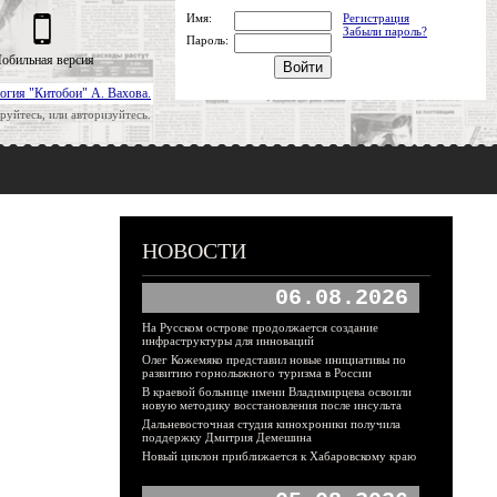
Имя:
Регистрация
Забыли пароль?
Пароль:
обильная версия
огия "Китобои" А. Вахова.
руйтесь, или авторизуйтесь.
НОВОСТИ
06.08.2026
На Русском острове продолжается создание
инфраструктуры для инноваций
Олег Кожемяко представил новые инициативы по
развитию горнолыжного туризма в России
В краевой больнице имени Владимирцева освоили
новую методику восстановления после инсульта
Дальневосточная студия кинохроники получила
поддержку Дмитрия Демешина
Новый циклон приближается к Хабаровскому краю