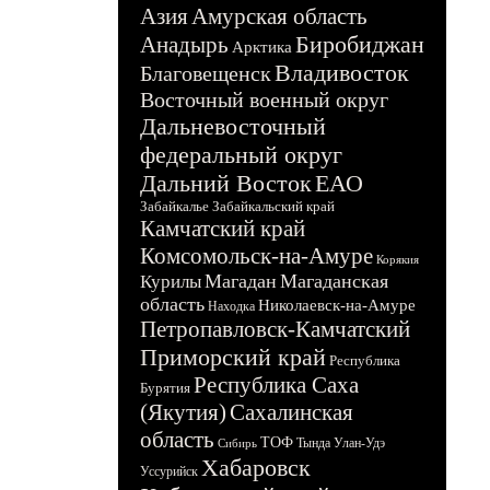
Азия
Амурская область
Биробиджан
Анадырь
Арктика
Владивосток
Благовещенск
Восточный военный округ
Дальневосточный
федеральный округ
Дальний Восток
ЕАО
Забайкалье
Забайкальский край
Камчатский край
Комсомольск-на-Амуре
Корякия
Магадан
Магаданская
Курилы
область
Николаевск-на-Амуре
Находка
Петропавловск-Камчатский
Приморский край
Республика
Республика Саха
Бурятия
(Якутия)
Сахалинская
область
ТОФ
Тында
Улан-Удэ
Сибирь
Хабаровск
Уссурийск