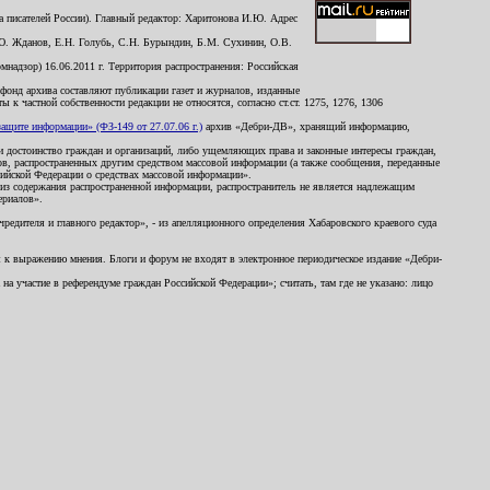
 писателей России). Главный редактор: Харитонова И.Ю. Адрес
Ю. Жданов, Е.Н. Голубь, С.Н. Бурындин, Б.М. Сухинин, О.В.
надзор) 16.06.2011 г. Территория распространения: Российская
й фонд архива составляют публикации газет и журналов, изданные
к частной собственности редакции не относятся, согласно ст.ст. 1275, 1276, 1306
щите информации» (ФЗ-149 от 27.07.06 г.)
архив «Дебри-ДВ», хранящий информацию,
ь и достоинство граждан и организаций, либо ущемляющих права и законные интересы граждан,
ов, распространенных другим средством массовой информации (а также сообщения, переданные
сийской Федерации о средствах массовой информации».
из содержания распространенной информации, распространитель не является надлежащим
ериалов».
редителя и главного редактор», - из апелляционного определения Хабаровского краевого суда
ны к выражению мнения. Блоги и форум не входят в электронное периодическое издание «Дебри-
а участие в референдуме граждан Российской Федерации»; считать, там где не указано: лицо