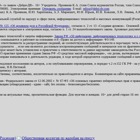
В» со знаком «Дебри-ДВ». 16+ Учредитель: Пронякин К.А. (член Союза журналистов России, член Союза
2296081. Электронная приемная:
Отправить сообщение
. E-mail:
editor@debri-dv.com
алах): К.А. Пронякин, И.Ю. Харитонова, А.Э. Мирмович, Ю.Н. Юрьев, Ю.В. Ковалев, Л.Н. Левина, А.
льной службой по надзору в сфере связи, информационных технологий и массовых коммуникаций (Роском
№ 125 «Об архивном деле в Российской Федерации»
, согласно п. 2 ст. 13 «Создание архивов». Основно
ется открытым в электронном виде, согласно п. 1 ст. 24 вышеобозначенного закона. Архивные документы 
ионных технологий и защиты информации»
Закона РФ «Об информации, информационных технологиях и о за
я основываются и работают на основании ст.8 «Право на доступ к информации» ФЗ-149.
 ответственности за распространение сведений, не соответствующих действительности и порочащих чест
урналиста: ...если они являются дословным воспроизведением сообщений и материалов или их фрагмент
орое может быть установлено и привлечено к ответственности за данное нарушение законодательства Рос
«О практике применения судами Закона РФ «О средствах массовой информации», «по делам, вытекающим 
вправе вмешиваться в деятельность редакции, в ходе которой определяется содержание сообщений и мат
одлежит возложению на авторов, а по опубликованию опровержения, в порядке ч.2 ст.152 ГК РФ - на уч
ожко, Н.В.Пестовой.
ереписку с авторами.
тственны, соответственно, исключительно их правообладатели и авторы. Комментарии на сайте приравне
я» Федерального закона от 12.06.2002 г. № 67-ФЗ «Об основных гарантиях избирательных прав и права н
ацию (обнародование) - едино - сайт, без оплаты - безвозмездно/бесплатно.
ии на актуальные темы, просветительские функции. Для мужчин и женщин. 16+ для детей старше 16 лет.