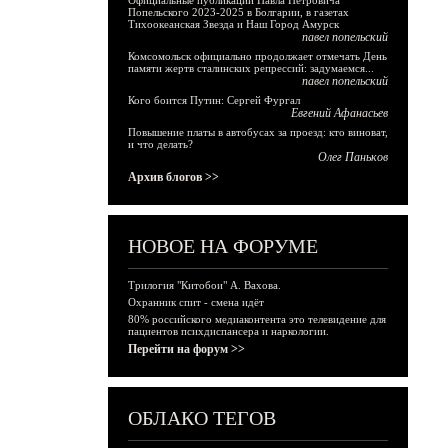
Официальные публикации Павла Петровича
Попельского 2023-2025 в Болгарии, в газетах
Тихоокеанская Звезда и Наш Город Амурск
павел попельский
Комсомольск официально продолжает отмечать День
памяти жертв сталинских репрессий: задумаемся...
павел попельский
Кого боится Путин: Сергей Фургал
Евгений Афанасьев
Повышение платы в автобусах за проезд: кто виноват,
и что делать?
Олег Паньков
Архив блогов >>
НОВОЕ НА ФОРУМЕ
Трилогия "Китобои" А. Вахова.
Охранник спит - смена идёт
80% российского медиаконтента это телевидение для
пациентов психдиспансера и наркологии.
Перейти на форум >>
ОБЛАКО ТЕГОВ