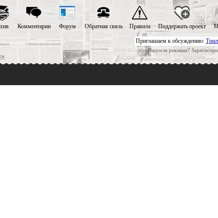
хив
Комментарии
Форум
Обратная связь
Правила
Поддержать проект
М
Приглашаем к обсуждению:
Трил
Надоела реклама? Зарегистри
ск