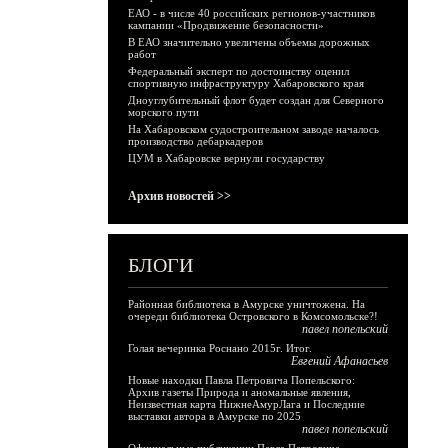
ЕАО - в числе 40 российских регионов-участников
кампании «Продвижение безопасности»
В ЕАО значительно увеличены объемы дорожных
работ
Федеральный эксперт по достоинству оценил
спортивную инфраструктуру Хабаровского края
Дноуглубительный флот будет создан для Северного
морского пути
На Хабаровском судостроительном заводе началось
производство дебаркадеров
ЦУМ в Хабаровске вернули государству
Архив новостей >>
БЛОГИ
Районная библиотека в Амурске уничтожена. На
очереди библиотека Островского в Комсомольске?!
павел попельский
Голая вечеринка Роснано 2015г. Итог.
Евгений Афанасьев
Новые находки Павла Петровича Попельского:
Архив газеты Природа и аномальные явления,
Неизвестная карта НижнеАмурЛага и Последние
выставки автора в Амурске по 2025
павел попельский