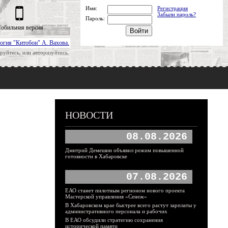
Имя:
Регистрация
Забыли пароль?
Пароль:
обильная версия
огия "Китобои" А. Вахова.
руйтесь, или авторизуйтесь.
НОВОСТИ
08.08.2026
Дмитрий Демешин объявил режим повышенной
готовности в Хабаровске
07.08.2026
ЕАО станет пилотным регионом нового проекта
Мастерской управления «Сенеж»
В Хабаровском крае быстрее всего растут зарплаты у
административного персонала и рабочих
В ЕАО обсудили стратегию сохранения
исторической памяти