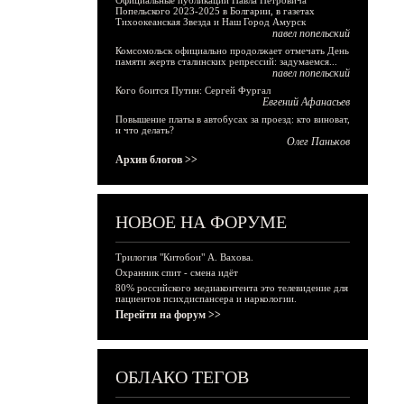
Официальные публикации Павла Петровича
Попельского 2023-2025 в Болгарии, в газетах
Тихоокеанская Звезда и Наш Город Амурск
павел попельский
Комсомольск официально продолжает отмечать День
памяти жертв сталинских репрессий: задумаемся...
павел попельский
Кого боится Путин: Сергей Фургал
Евгений Афанасьев
Повышение платы в автобусах за проезд: кто виноват,
и что делать?
Олег Паньков
Архив блогов >>
НОВОЕ НА ФОРУМЕ
Трилогия "Китобои" А. Вахова.
Охранник спит - смена идёт
80% российского медиаконтента это телевидение для
пациентов психдиспансера и наркологии.
Перейти на форум >>
ОБЛАКО ТЕГОВ