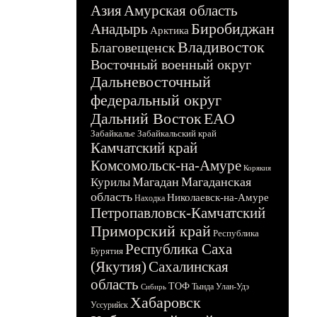
Азия
Амурская область
Биробиджан
Анадырь
Арктика
Владивосток
Благовещенск
Восточный военный округ
Дальневосточный
федеральный округ
Дальний Восток
ЕАО
Забайкалье
Забайкальский край
Камчатский край
Комсомольск-на-Амуре
Корякия
Магадан
Магаданская
Курилы
область
Николаевск-на-Амуре
Находка
Петропавловск-Камчатский
Приморский край
Республика
Республика Саха
Бурятия
(Якутия)
Сахалинская
область
ТОФ
Тында
Улан-Удэ
Сибирь
Хабаровск
Уссурийск