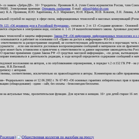
В» со знаком «Дебри-ДВ». 16+ Учредитель: Пронякин К.А. (член Союза журналистов России, член Союза
2296081. Электронная приемная:
Отправить сообщение
. E-mail:
editor@debri-dv.com
алах): К.А. Пронякин, И.Ю. Харитонова, А.Э. Мирмович, Ю.Н. Юрьев, Ю.В. Ковалев, Л.Н. Левина, А.
льной службой по надзору в сфере связи, информационных технологий и массовых коммуникаций (Роском
№ 125 «Об архивном деле в Российской Федерации»
, согласно п. 2 ст. 13 «Создание архивов». Основно
ется открытым в электронном виде, согласно п. 1 ст. 24 вышеобозначенного закона. Архивные документы 
ионных технологий и защиты информации»
Закона РФ «Об информации, информационных технологиях и о за
я основываются и работают на основании ст.8 «Право на доступ к информации» ФЗ-149.
 ответственности за распространение сведений, не соответствующих действительности и порочащих чест
урналиста: ...если они являются дословным воспроизведением сообщений и материалов или их фрагмент
орое может быть установлено и привлечено к ответственности за данное нарушение законодательства Рос
«О практике применения судами Закона РФ «О средствах массовой информации», «по делам, вытекающим 
вправе вмешиваться в деятельность редакции, в ходе которой определяется содержание сообщений и мат
одлежит возложению на авторов, а по опубликованию опровержения, в порядке ч.2 ст.152 ГК РФ - на уч
ожко, Н.В.Пестовой.
ереписку с авторами.
тственны, соответственно, исключительно их правообладатели и авторы. Комментарии на сайте приравне
я» Федерального закона от 12.06.2002 г. № 67-ФЗ «Об основных гарантиях избирательных прав и права н
ацию (обнародование) - едино - сайт, без оплаты - безвозмездно/бесплатно.
ии на актуальные темы, просветительские функции. Для мужчин и женщин. 16+ для детей старше 16 лет.