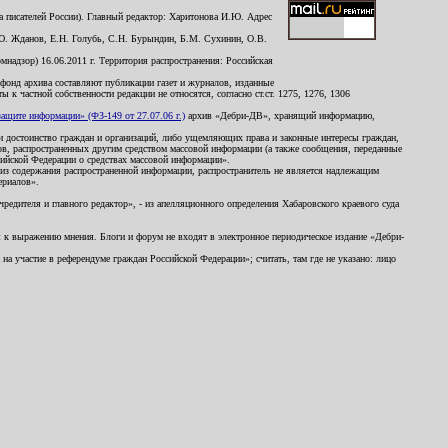
 писателей России). Главный редактор: Харитонова И.Ю. Адрес
Ю. Жданов, Е.Н. Голубь, С.Н. Бурындин, Б.М. Сухинин, О.В.
надзор) 16.06.2011 г. Территория распространения: Российская
й фонд архива составляют публикации газет и журналов, изданные
к частной собственности редакции не относятся, согласно ст.ст. 1275, 1276, 1306
щите информации» (ФЗ-149 от 27.07.06 г.)
архив «Дебри-ДВ», хранящий информацию,
ь и достоинство граждан и организаций, либо ущемляющих права и законные интересы граждан,
ов, распространенных другим средством массовой информации (а также сообщения, переданные
сийской Федерации о средствах массовой информации».
из содержания распространенной информации, распространитель не является надлежащим
ериалов».
редителя и главного редактор», - из апелляционного определения Хабаровского краевого суда
ны к выражению мнения. Блоги и форум не входят в электронное периодическое издание «Дебри-
а участие в референдуме граждан Российской Федерации»; считать, там где не указано: лицо