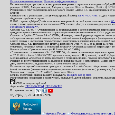
Пользовательское соглашение
,
Политика конфиденциальности
На данном сайте распространяется информация электронного периодического издания «Дебри-Д
редакции: 680032, Хабаровский край, Хабаровск, проспект 60-летия Октября, 88-46, т./ф.8421
Редакционный совет электронного периодического издания «Дебри-ДВ» (на общественных нач
Егорова
Свидетельство о регистрации СМИ (Регистрационный номер)
ЭЛ № ФС77-45537
выдано Федера
Федерация, зарубежные страны.
В 2006 г. проект «Дебри-ДВ» был создан как электронный частный архив, в соответствии с
ФЗ 
книги, а также рукописи по дальневосточной (РФ) тематике. Доступ к архивным документам явля
Гражданского кодекса РФ
.
Согласно ч.2. п.3. ст.17 «Ответственность за правонарушения в сфере информации, информац
гражданско-правовую ответственность за распространение информации не несет. Сайт и редакци
Согласно пп.3,4,6 ст.57 Закона РФ «О СМИ», «Редакция, главный редактор, журналист не несут
либо представляющих собой злоупотребление свободой массовой информации и (или) правами ж
в пресс-релизах и информация государственных, общественных организаций и объединений), кот
Согласно абз.3, п.13 Постановления Пленума Верховного Суда РФ №16 от 15 июня 2010 года 
ответчиком, поскольку исходя из положений Закона РФ «О средствах массовой информации» не 
Воспользуйтесь «Правом на ответ» (ст.46 Закона РФ «О СМИ»).
«В соответствии с положением ч.3 ст.196 ГПК РФ, обязанность компенсации морального вреда п
от 22.08.2012 г. (дело №33-5325/2012) председательствующего И.И.Куликовой, судей С.И.Дор
Мнения авторов материалов не всегда совпадают с позицией редакции. Редакция не вступает в п
Редакция не несет ответственность за содержание внешних ссылок и комментариев. За них отве
ДВ», ответственность за достоверность и наполняемость несут авторы.
Политические опросы/голосования проводятся согласно ч.2. ст.46 «Опросы общественного мнени
(лица), заказавшее (заказавших) проведение опроса и оплатившее (оплативших) указанную публик
Часовой пояс сервера UTC+11 (AEST), фактически +8 мск.
Если вы обнаружили ошибки на сайте, пожалуйста,
сообщите нам об этом
.
Распространение информации о политической, социальной, духовной жизни общества, публикац
СМИ не получает субсидий.
Адреса сайта:
DEBRI-DV.COM
,
DEBRI-DV.RU
.
В социальных сетях:
© Дебри-ДВ, 20.04.2006 - 2026