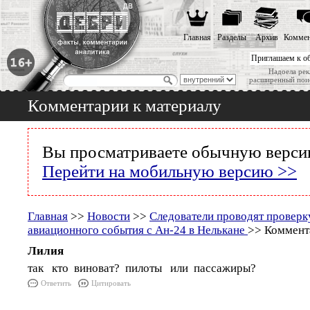
Главная
Разделы
Архив
Коммен
Приглашаем к о
Надоела рек
расширенный пои
Комментарии к материалу
Вы просматриваете обычную версию
Перейти на мобильную версию >>
Главная
>>
Новости
>>
Следователи проводят проверк
авиационного события с Ан-24 в Нелькане
>> Коммент
Лилия
так кто виноват? пилоты или пассажиры?
Ответить
Цитировать