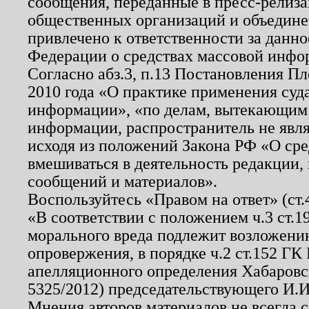
сообщения, переданные в пресс-релиза
общественных организаций и объединен
привлечено к ответственности за данн
Федерации о средствах массовой инфо
Согласно абз.3, п.13 Постановления П
2010 года «О практике применения суд
информации», «по делам, вытекающим
информации, распространитель не явл
исходя из положений Закона РФ «О ср
вмешиваться в деятельность редакции, 
сообщений и материалов».
Воспользуйтесь «Правом на ответ» (ст
«В соответствии с положением ч.3 ст.
морального вреда подлежит возложению
опровержения, в порядке ч.2 ст.152 ГК 
апелляционного определения Хабаровско
5325/2012) председательствующего И.И
Мнения авторов материалов не всегда 