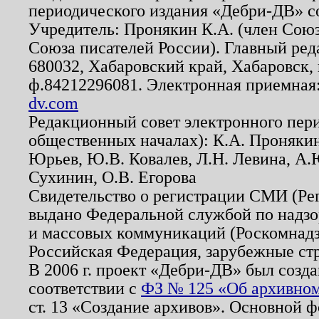
периодического издания «Дебри-ДВ» с
Учредитель: Пронякин К.А. (член Союз
Союза писателей России). Главный ред
680032, Хабаровский край, Хабаровск, п
ф.84212296081. Электронная приемная
dv.com
Редакционный совет электронного пер
общественных началах): К.А. Проняки
Юрьев, Ю.В. Ковалев, Л.Н. Левина, А.
Сухинин, О.В. Егорова
Свидетельство о регистрации СМИ (Р
выдано Федеральной службой по надзо
и массовых коммуникаций (Роскомнадзо
Российская Федерация, зарубежные ст
В 2006 г. проект «Дебри-ДВ» был созда
соответствии с
ФЗ № 125 «Об архивном
ст. 13 «Создание архивов». Основной ф