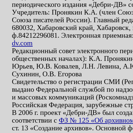
периодического издания «Дебри-ДВ» с
Учредитель: Пронякин К.А. (член Союз
Союза писателей России). Главный ред
680032, Хабаровский край, Хабаровск, п
ф.84212296081. Электронная приемная
dv.com
Редакционный совет электронного пер
общественных началах): К.А. Проняки
Юрьев, Ю.В. Ковалев, Л.Н. Левина, А.
Сухинин, О.В. Егорова
Свидетельство о регистрации СМИ (Р
выдано Федеральной службой по надзо
и массовых коммуникаций (Роскомнадзо
Российская Федерация, зарубежные ст
В 2006 г. проект «Дебри-ДВ» был созда
соответствии с
ФЗ № 125 «Об архивном
ст. 13 «Создание архивов». Основной ф