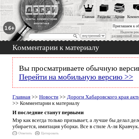
Главная
Разделы
Архив
Коммен
Приглашаем к о
Надоела рек
расширенный пои
Комментарии к материалу
Вы просматриваете обычную версию
Перейти на мобильную версию >>
Главная
>>
Новости
>>
Дороги Хабаровского края акт
>> Комментарии к материалу
И последние станут первыми
Мэр как всегда только призывает, а лучше бы делал дел
убирается, имитация уборки. Все в стиле А-ля Кравчук.
Ответить
Цитировать