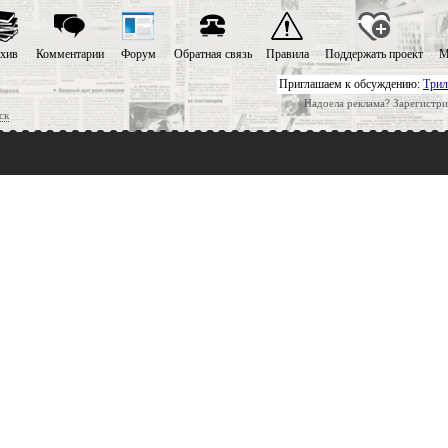
хив
Комментарии
Форум
Обратная связь
Правила
Поддержать проект
М
Приглашаем к обсуждению:
Трил
Надоела реклама? Зарегистри
ск