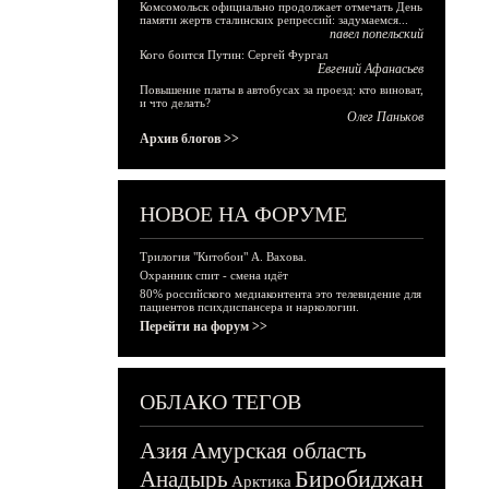
Комсомольск официально продолжает отмечать День
памяти жертв сталинских репрессий: задумаемся...
павел попельский
Кого боится Путин: Сергей Фургал
Евгений Афанасьев
Повышение платы в автобусах за проезд: кто виноват,
и что делать?
Олег Паньков
Архив блогов >>
НОВОЕ НА ФОРУМЕ
Трилогия "Китобои" А. Вахова.
Охранник спит - смена идёт
80% российского медиаконтента это телевидение для
пациентов психдиспансера и наркологии.
Перейти на форум >>
ОБЛАКО ТЕГОВ
Азия
Амурская область
Биробиджан
Анадырь
Арктика