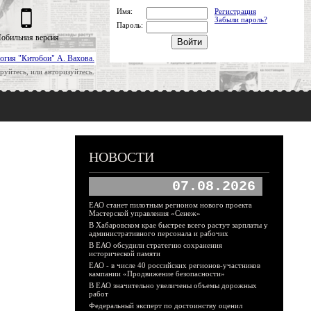
Имя:
Регистрация
Забыли пароль?
Пароль:
обильная версия
огия "Китобои" А. Вахова.
руйтесь, или авторизуйтесь.
НОВОСТИ
07.08.2026
ЕАО станет пилотным регионом нового проекта
Мастерской управления «Сенеж»
В Хабаровском крае быстрее всего растут зарплаты у
административного персонала и рабочих
В ЕАО обсудили стратегию сохранения
исторической памяти
ЕАО - в числе 40 российских регионов-участников
кампании «Продвижение безопасности»
В ЕАО значительно увеличены объемы дорожных
работ
Федеральный эксперт по достоинству оценил