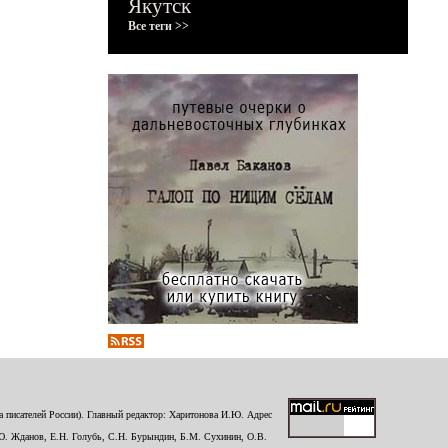
Якутск
Все теги >>
 писателей России). Главный редактор: Харитонова И.Ю. Адрес
Ю. Жданов, Е.Н. Голубь, С.Н. Бурындин, Б.М. Сухинин, О.В.