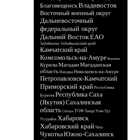
Владивосток
Благовещенск
Восточный военный округ
Дальневосточный
федеральный округ
Дальний Восток
ЕАО
Забайкалье
Забайкальский край
Камчатский край
Комсомольск-на-Амуре
Корякия
Магадан
Магаданская
Курилы
область
Николаевск-на-Амуре
Находка
Петропавловск-Камчатский
Приморский край
Республика
Республика Саха
Бурятия
(Якутия)
Сахалинская
область
ТОФ
Тында
Улан-Удэ
Сибирь
Хабаровск
Уссурийск
Хабаровский край
Чита
Чукотка
Южно-Сахалинск