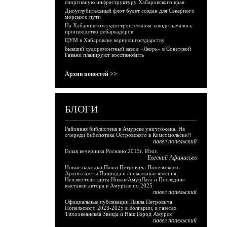
спортивную инфраструктуру Хабаровского края
Дноуглубительный флот будет создан для Северного
морского пути
На Хабаровском судостроительном заводе началось
производство дебаркадеров
ЦУМ в Хабаровске вернули государству
Бывший судоремонтный завод «Якорь» в Советской
Гавани планируют восстановить
Архив новостей >>
БЛОГИ
Районная библиотека в Амурске уничтожена. На
очереди библиотека Островского в Комсомольске?!
павел попельский
Голая вечеринка Роснано 2015г. Итог.
Евгений Афанасьев
Новые находки Павла Петровича Попельского:
Архив газеты Природа и аномальные явления,
Неизвестная карта НижнеАмурЛага и Последние
выставки автора в Амурске по 2025
павел попельский
Официальные публикации Павла Петровича
Попельского 2023-2025 в Болгарии, в газетах
Тихоокеанская Звезда и Наш Город Амурск
павел попельский