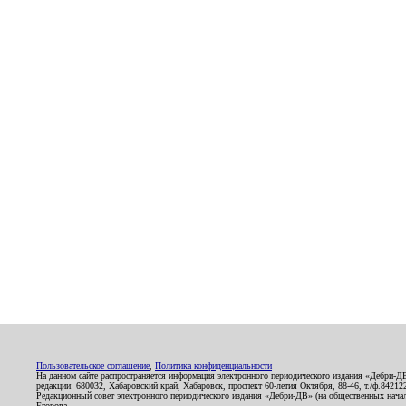
Пользовательское соглашение
,
Политика конфиденциальности
На данном сайте распространяется информация электронного периодического издания «Дебри-Д
редакции: 680032, Хабаровский край, Хабаровск, проспект 60-летия Октября, 88-46, т./ф.8421
Редакционный совет электронного периодического издания «Дебри-ДВ» (на общественных нач
Егорова