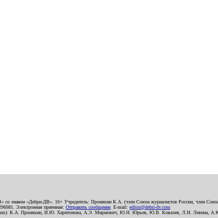
В» со знаком «Дебри-ДВ». 16+ Учредитель: Пронякин К.А. (член Союза журналистов России, член Союза
2296081. Электронная приемная:
Отправить сообщение
. E-mail:
editor@debri-dv.com
алах): К.А. Пронякин, И.Ю. Харитонова, А.Э. Мирмович, Ю.Н. Юрьев, Ю.В. Ковалев, Л.Н. Левина, А.