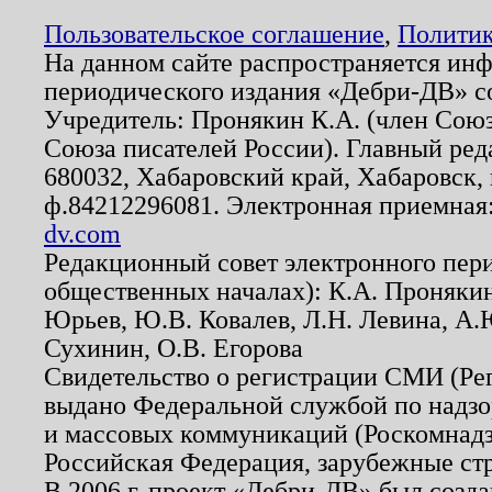
Пользовательское соглашение
,
Политик
На данном сайте распространяется ин
периодического издания «Дебри-ДВ» с
Учредитель: Пронякин К.А. (член Союз
Союза писателей России). Главный ред
680032, Хабаровский край, Хабаровск, п
ф.84212296081. Электронная приемная
dv.com
Редакционный совет электронного пер
общественных началах): К.А. Проняки
Юрьев, Ю.В. Ковалев, Л.Н. Левина, А.
Сухинин, О.В. Егорова
Свидетельство о регистрации СМИ (Р
выдано Федеральной службой по надзо
и массовых коммуникаций (Роскомнадзо
Российская Федерация, зарубежные ст
В 2006 г. проект «Дебри-ДВ» был созда