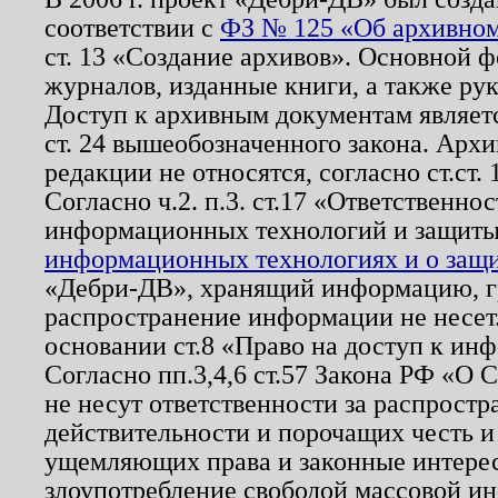
соответствии с
ФЗ № 125 «Об архивном
ст. 13 «Создание архивов». Основной ф
журналов, изданные книги, а также ру
Доступ к архивным документам являетс
ст. 24 вышеобозначенного закона. Арх
редакции не относятся, согласно ст.ст. 
Согласно ч.2. п.3. ст.17 «Ответственн
информационных технологий и защит
информационных технологиях и о защит
«Дебри-ДВ», хранящий информацию, гр
распространение информации не несет.
основании ст.8 «Право на доступ к ин
Согласно пп.3,4,6 ст.57 Закона РФ «О
не несут ответственности за распрост
действительности и порочащих честь и
ущемляющих права и законные интере
злоупотребление свободой массовой ин