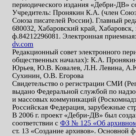
периодического издания «Дебри-ДВ» с
Учредитель: Пронякин К.А. (член Союз
Союза писателей России). Главный ред
680032, Хабаровский край, Хабаровск, п
ф.84212296081. Электронная приемная
dv.com
Редакционный совет электронного пер
общественных началах): К.А. Проняки
Юрьев, Ю.В. Ковалев, Л.Н. Левина, А.
Сухинин, О.В. Егорова
Свидетельство о регистрации СМИ (Р
выдано Федеральной службой по надзо
и массовых коммуникаций (Роскомнадзо
Российская Федерация, зарубежные ст
В 2006 г. проект «Дебри-ДВ» был созда
соответствии с
ФЗ № 125 «Об архивном
ст. 13 «Создание архивов». Основной ф