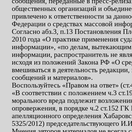
сообщения, переданные в пресс-релиза
общественных организаций и объединен
привлечено к ответственности за данн
Федерации о средствах массовой инфо
Согласно абз.3, п.13 Постановления П
2010 года «О практике применения суд
информации», «по делам, вытекающим
информации, распространитель не явл
исходя из положений Закона РФ «О ср
вмешиваться в деятельность редакции, 
сообщений и материалов».
Воспользуйтесь «Правом на ответ» (ст
«В соответствии с положением ч.3 ст.
морального вреда подлежит возложению
опровержения, в порядке ч.2 ст.152 ГК 
апелляционного определения Хабаровско
5325/2012) председательствующего И.И
Мнения авторов материалов не всегда 