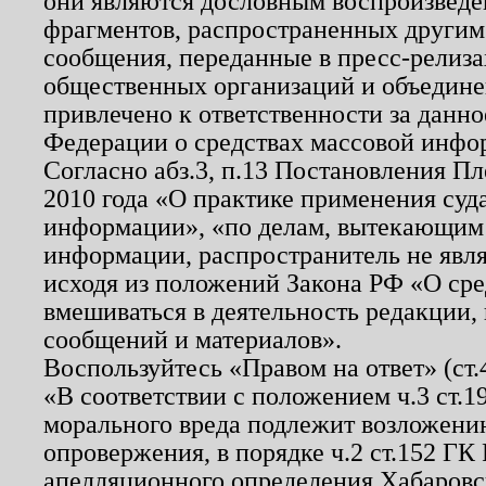
они являются дословным воспроизведе
фрагментов, распространенных другим
сообщения, переданные в пресс-релиза
общественных организаций и объединен
привлечено к ответственности за данн
Федерации о средствах массовой инфо
Согласно абз.3, п.13 Постановления П
2010 года «О практике применения суд
информации», «по делам, вытекающим
информации, распространитель не явл
исходя из положений Закона РФ «О ср
вмешиваться в деятельность редакции, 
сообщений и материалов».
Воспользуйтесь «Правом на ответ» (ст
«В соответствии с положением ч.3 ст.
морального вреда подлежит возложению
опровержения, в порядке ч.2 ст.152 ГК 
апелляционного определения Хабаровско