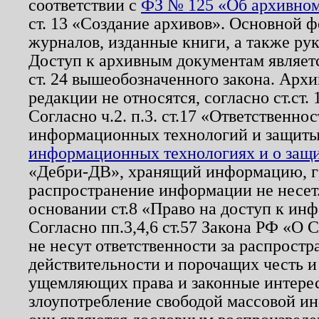
соответствии с
ФЗ № 125 «Об архивном
ст. 13 «Создание архивов». Основной ф
журналов, изданные книги, а также ру
Доступ к архивным документам являетс
ст. 24 вышеобозначенного закона. Арх
редакции не относятся, согласно ст.ст. 
Согласно ч.2. п.3. ст.17 «Ответственн
информационных технологий и защит
информационных технологиях и о защит
«Дебри-ДВ», хранящий информацию, гр
распространение информации не несет.
основании ст.8 «Право на доступ к ин
Согласно пп.3,4,6 ст.57 Закона РФ «О
не несут ответственности за распрост
действительности и порочащих честь и
ущемляющих права и законные интере
злоупотребление свободой массовой ин