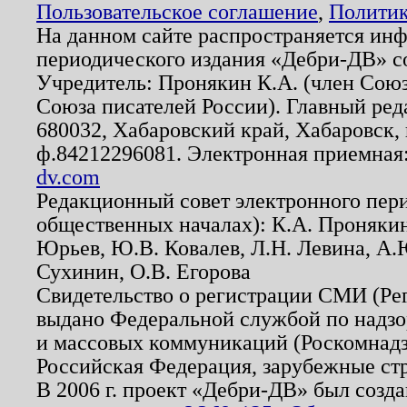
Пользовательское соглашение
,
Политик
На данном сайте распространяется ин
периодического издания «Дебри-ДВ» с
Учредитель: Пронякин К.А. (член Союз
Союза писателей России). Главный ред
680032, Хабаровский край, Хабаровск, п
ф.84212296081. Электронная приемная
dv.com
Редакционный совет электронного пер
общественных началах): К.А. Проняки
Юрьев, Ю.В. Ковалев, Л.Н. Левина, А.
Сухинин, О.В. Егорова
Свидетельство о регистрации СМИ (Р
выдано Федеральной службой по надзо
и массовых коммуникаций (Роскомнадзо
Российская Федерация, зарубежные ст
В 2006 г. проект «Дебри-ДВ» был созда