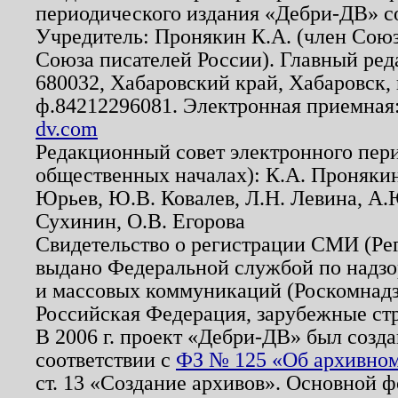
периодического издания «Дебри-ДВ» с
Учредитель: Пронякин К.А. (член Союз
Союза писателей России). Главный ред
680032, Хабаровский край, Хабаровск, п
ф.84212296081. Электронная приемная
dv.com
Редакционный совет электронного пер
общественных началах): К.А. Проняки
Юрьев, Ю.В. Ковалев, Л.Н. Левина, А.
Сухинин, О.В. Егорова
Свидетельство о регистрации СМИ (Р
выдано Федеральной службой по надзо
и массовых коммуникаций (Роскомнадзо
Российская Федерация, зарубежные ст
В 2006 г. проект «Дебри-ДВ» был созда
соответствии с
ФЗ № 125 «Об архивном
ст. 13 «Создание архивов». Основной ф