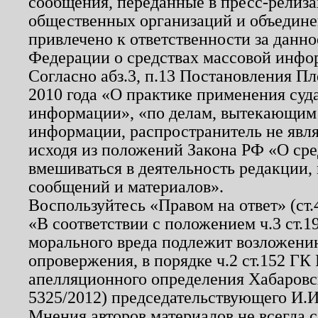
сообщения, переданные в пресс-релиза
общественных организаций и объединен
привлечено к ответственности за данн
Федерации о средствах массовой инфо
Согласно абз.3, п.13 Постановления П
2010 года «О практике применения суд
информации», «по делам, вытекающим
информации, распространитель не явл
исходя из положений Закона РФ «О ср
вмешиваться в деятельность редакции, 
сообщений и материалов».
Воспользуйтесь «Правом на ответ» (ст
«В соответствии с положением ч.3 ст.
морального вреда подлежит возложению
опровержения, в порядке ч.2 ст.152 ГК 
апелляционного определения Хабаровско
5325/2012) председательствующего И.И
Мнения авторов материалов не всегда 