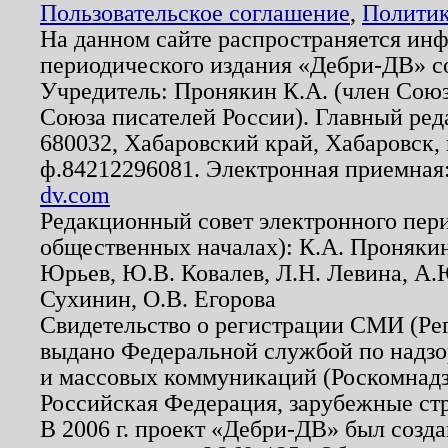
Пользовательское соглашение
,
Политик
На данном сайте распространяется ин
периодического издания «Дебри-ДВ» с
Учредитель: Пронякин К.А. (член Союз
Союза писателей России). Главный ред
680032, Хабаровский край, Хабаровск, п
ф.84212296081. Электронная приемная
dv.com
Редакционный совет электронного пер
общественных началах): К.А. Проняки
Юрьев, Ю.В. Ковалев, Л.Н. Левина, А.
Сухинин, О.В. Егорова
Свидетельство о регистрации СМИ (Р
выдано Федеральной службой по надзо
и массовых коммуникаций (Роскомнадзо
Российская Федерация, зарубежные ст
В 2006 г. проект «Дебри-ДВ» был созда