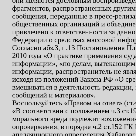
они являются дословным воспроизведе
фрагментов, распространенных другим
сообщения, переданные в пресс-релиза
общественных организаций и объединен
привлечено к ответственности за данн
Федерации о средствах массовой инфо
Согласно абз.3, п.13 Постановления П
2010 года «О практике применения суд
информации», «по делам, вытекающим
информации, распространитель не явл
исходя из положений Закона РФ «О ср
вмешиваться в деятельность редакции, 
сообщений и материалов».
Воспользуйтесь «Правом на ответ» (ст
«В соответствии с положением ч.3 ст.
морального вреда подлежит возложению
опровержения, в порядке ч.2 ст.152 ГК 
апелляционного определения Хабаровско