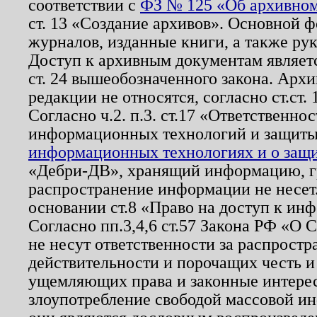
соответствии с
ФЗ № 125 «Об архивном
ст. 13 «Создание архивов». Основной ф
журналов, изданные книги, а также ру
Доступ к архивным документам являетс
ст. 24 вышеобозначенного закона. Арх
редакции не относятся, согласно ст.ст. 
Согласно ч.2. п.3. ст.17 «Ответственн
информационных технологий и защит
информационных технологиях и о защит
«Дебри-ДВ», хранящий информацию, гр
распространение информации не несет.
основании ст.8 «Право на доступ к ин
Согласно пп.3,4,6 ст.57 Закона РФ «О
не несут ответственности за распрост
действительности и порочащих честь и
ущемляющих права и законные интере
злоупотребление свободой массовой ин