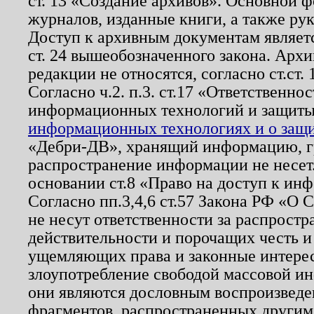
ст. 13 «Создание архивов». Основной ф
журналов, изданные книги, а также ру
Доступ к архивным документам являетс
ст. 24 вышеобозначенного закона. Арх
редакции не относятся, согласно ст.ст. 
Согласно ч.2. п.3. ст.17 «Ответственн
информационных технологий и защит
информационных технологиях и о защит
«Дебри-ДВ», хранящий информацию, гр
распространение информации не несет.
основании ст.8 «Право на доступ к ин
Согласно пп.3,4,6 ст.57 Закона РФ «О
не несут ответственности за распрост
действительности и порочащих честь и
ущемляющих права и законные интере
злоупотребление свободой массовой ин
они являются дословным воспроизведе
фрагментов, распространенных другим