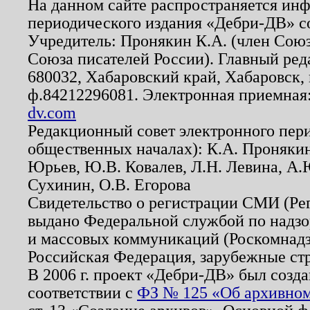
На данном сайте распространяется ин
периодического издания «Дебри-ДВ» с
Учредитель: Пронякин К.А. (член Союз
Союза писателей России). Главный ред
680032, Хабаровский край, Хабаровск, п
ф.84212296081. Электронная приемная
dv.com
Редакционный совет электронного пер
общественных началах): К.А. Проняки
Юрьев, Ю.В. Ковалев, Л.Н. Левина, А.
Сухинин, О.В. Егорова
Свидетельство о регистрации СМИ (Р
выдано Федеральной службой по надзо
и массовых коммуникаций (Роскомнадзо
Российская Федерация, зарубежные ст
В 2006 г. проект «Дебри-ДВ» был созда
соответствии с
ФЗ № 125 «Об архивном