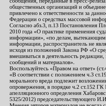
сообщения, переданные в пресс-релиза
общественных организаций и объединен
привлечено к ответственности за данн
Федерации о средствах массовой инфо
Согласно абз.3, п.13 Постановления П
2010 года «О практике применения суд
информации», «по делам, вытекающим
информации, распространитель не явл
исходя из положений Закона РФ «О ср
вмешиваться в деятельность редакции, 
сообщений и материалов».
Воспользуйтесь «Правом на ответ» (ст
«В соответствии с положением ч.3 ст.
морального вреда подлежит возложению
опровержения, в порядке ч.2 ст.152 ГК 
апелляционного определения Хабаровско
5325/2012) председательствующего И.И
Мнения авторов материалов не всегда 