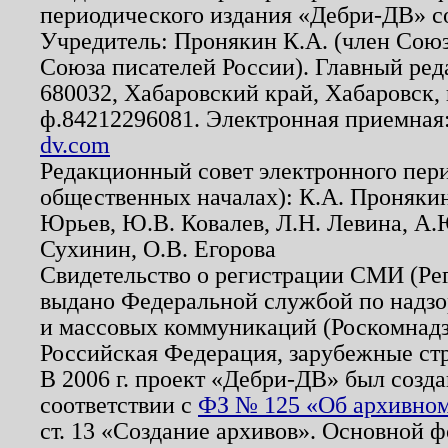
периодического издания «Дебри-ДВ» с
Учредитель: Пронякин К.А. (член Союз
Союза писателей России). Главный ред
680032, Хабаровский край, Хабаровск, п
ф.84212296081. Электронная приемная
dv.com
Редакционный совет электронного пер
общественных началах): К.А. Проняки
Юрьев, Ю.В. Ковалев, Л.Н. Левина, А.
Сухинин, О.В. Егорова
Свидетельство о регистрации СМИ (Р
выдано Федеральной службой по надзо
и массовых коммуникаций (Роскомнадзо
Российская Федерация, зарубежные ст
В 2006 г. проект «Дебри-ДВ» был созда
соответствии с
ФЗ № 125 «Об архивном
ст. 13 «Создание архивов». Основной ф