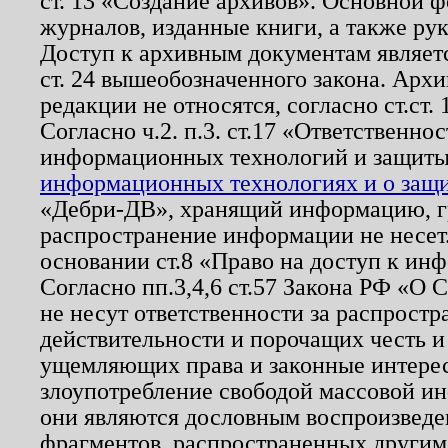
ст. 13 «Создание архивов». Основной ф
журналов, изданные книги, а также ру
Доступ к архивным документам являетс
ст. 24 вышеобозначенного закона. Арх
редакции не относятся, согласно ст.ст. 
Согласно ч.2. п.3. ст.17 «Ответственн
информационных технологий и защит
информационных технологиях и о защит
«Дебри-ДВ», хранящий информацию, гр
распространение информации не несет.
основании ст.8 «Право на доступ к ин
Согласно пп.3,4,6 ст.57 Закона РФ «О
не несут ответственности за распрост
действительности и порочащих честь и
ущемляющих права и законные интере
злоупотребление свободой массовой ин
они являются дословным воспроизведе
фрагментов, распространенных другим