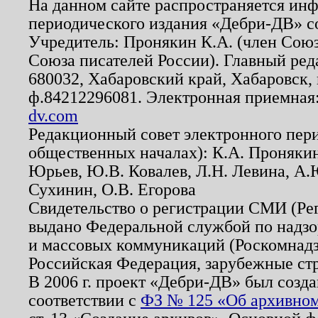
На данном сайте распространяется ин
периодического издания «Дебри-ДВ» с
Учредитель: Пронякин К.А. (член Союз
Союза писателей России). Главный ред
680032, Хабаровский край, Хабаровск, п
ф.84212296081. Электронная приемная
dv.com
Редакционный совет электронного пер
общественных началах): К.А. Проняки
Юрьев, Ю.В. Ковалев, Л.Н. Левина, А.
Сухинин, О.В. Егорова
Свидетельство о регистрации СМИ (Р
выдано Федеральной службой по надзо
и массовых коммуникаций (Роскомнадзо
Российская Федерация, зарубежные ст
В 2006 г. проект «Дебри-ДВ» был созда
соответствии с
ФЗ № 125 «Об архивном