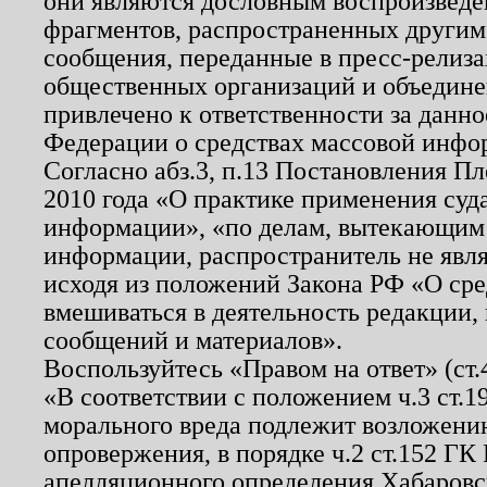
они являются дословным воспроизведе
фрагментов, распространенных другим
сообщения, переданные в пресс-релиза
общественных организаций и объединен
привлечено к ответственности за данн
Федерации о средствах массовой инфо
Согласно абз.3, п.13 Постановления П
2010 года «О практике применения суд
информации», «по делам, вытекающим
информации, распространитель не явл
исходя из положений Закона РФ «О ср
вмешиваться в деятельность редакции, 
сообщений и материалов».
Воспользуйтесь «Правом на ответ» (ст
«В соответствии с положением ч.3 ст.
морального вреда подлежит возложению
опровержения, в порядке ч.2 ст.152 ГК 
апелляционного определения Хабаровско