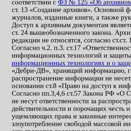
соответствии с
ФЗ № 125 «Об архивном
ст. 13 «Создание архивов». Основной ф
журналов, изданные книги, а также ру
Доступ к архивным документам являетс
ст. 24 вышеобозначенного закона. Арх
редакции не относятся, согласно ст.ст. 
Согласно ч.2. п.3. ст.17 «Ответственн
информационных технологий и защит
информационных технологиях и о защит
«Дебри-ДВ», хранящий информацию, гр
распространение информации не несет.
основании ст.8 «Право на доступ к ин
Согласно пп.3,4,6 ст.57 Закона РФ «О
не несут ответственности за распрост
действительности и порочащих честь и
ущемляющих права и законные интере
злоупотребление свободой массовой ин