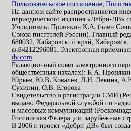
Пользовательское соглашение
,
Политик
На данном сайте распространяется ин
периодического издания «Дебри-ДВ» с
Учредитель: Пронякин К.А. (член Союз
Союза писателей России). Главный ред
680032, Хабаровский край, Хабаровск, п
ф.84212296081. Электронная приемная
dv.com
Редакционный совет электронного пер
общественных началах): К.А. Проняки
Юрьев, Ю.В. Ковалев, Л.Н. Левина, А.
Сухинин, О.В. Егорова
Свидетельство о регистрации СМИ (Р
выдано Федеральной службой по надзо
и массовых коммуникаций (Роскомнадзо
Российская Федерация, зарубежные ст
В 2006 г. проект «Дебри-ДВ» был созда