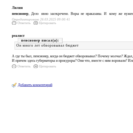
Лилия
пенсионер
, Дело явно засекречено. Воры не нраказаны. И кому же нуже
Отредактировано 26.03.2025 09:00:41
Ответить
Цитировать
реалист
пенсионер
Он много лет обворовывал бюджет
А где ты был, пенсионер, когда он бюджет обворовывал? Почему молчал? Ждал, 
И причем здесь губернаторы и прокуроры? Они что, вместе с ним воровали? Или
Ответить
Цитировать
Добавить комментарий