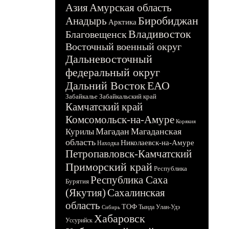
Азия
Амурская область
Биробиджан
Анадырь
Арктика
Владивосток
Благовещенск
Восточный военный округ
Дальневосточный
федеральный округ
Дальний Восток
ЕАО
Забайкалье
Забайкальский край
Камчатский край
Комсомольск-на-Амуре
Корякия
Магадан
Магаданская
Курилы
область
Николаевск-на-Амуре
Находка
Петропавловск-Камчатский
Приморский край
Республика
Республика Саха
Бурятия
(Якутия)
Сахалинская
область
ТОФ
Тында
Улан-Удэ
Сибирь
Хабаровск
Уссурийск