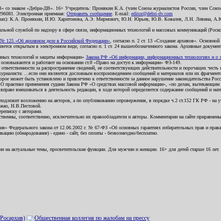
В» со знаком «Дебри-ДВ». 16+ Учредитель: Пронякин К.А. (член Союза журналистов России, член Союза
2296081. Электронная приемная:
Отправить сообщение
. E-mail:
editor@debri-dv.com
алах): К.А. Пронякин, И.Ю. Харитонова, А.Э. Мирмович, Ю.Н. Юрьев, Ю.В. Ковалев, Л.Н. Левина, А.
льной службой по надзору в сфере связи, информационных технологий и массовых коммуникаций (Роском
№ 125 «Об архивном деле в Российской Федерации»
, согласно п. 2 ст. 13 «Создание архивов». Основно
ется открытым в электронном виде, согласно п. 1 ст. 24 вышеобозначенного закона. Архивные документы 
ионных технологий и защиты информации»
Закона РФ «Об информации, информационных технологиях и о за
я основываются и работают на основании ст.8 «Право на доступ к информации» ФЗ-149.
 ответственности за распространение сведений, не соответствующих действительности и порочащих чест
урналиста: ...если они являются дословным воспроизведением сообщений и материалов или их фрагмент
орое может быть установлено и привлечено к ответственности за данное нарушение законодательства Рос
«О практике применения судами Закона РФ «О средствах массовой информации», «по делам, вытекающим 
вправе вмешиваться в деятельность редакции, в ходе которой определяется содержание сообщений и мат
одлежит возложению на авторов, а по опубликованию опровержения, в порядке ч.2 ст.152 ГК РФ - на уч
ожко, Н.В.Пестовой.
ереписку с авторами.
тственны, соответственно, исключительно их правообладатели и авторы. Комментарии на сайте приравне
я» Федерального закона от 12.06.2002 г. № 67-ФЗ «Об основных гарантиях избирательных прав и права н
ацию (обнародование) - едино - сайт, без оплаты - безвозмездно/бесплатно.
ии на актуальные темы, просветительские функции. Для мужчин и женщин. 16+ для детей старше 16 лет.