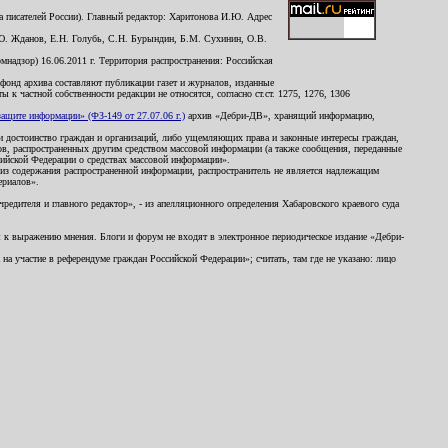
 писателей России). Главный редактор: Харитонова И.Ю. Адрес
Ю. Жданов, Е.Н. Голубь, С.Н. Бурындин, Б.М. Сухинин, О.В.
надзор) 16.06.2011 г. Территория распространения: Российская
й фонд архива составляют публикации газет и журналов, изданные
к частной собственности редакции не относятся, согласно ст.ст. 1275, 1276, 1306
щите информации» (ФЗ-149 от 27.07.06 г.)
архив «Дебри-ДВ», хранящий информацию,
ь и достоинство граждан и организаций, либо ущемляющих права и законные интересы граждан,
ов, распространенных другим средством массовой информации (а также сообщения, переданные
сийской Федерации о средствах массовой информации».
из содержания распространенной информации, распространитель не является надлежащим
ериалов».
редителя и главного редактор», - из апелляционного определения Хабаровского краевого суда
ны к выражению мнения. Блоги и форум не входят в электронное периодическое издание «Дебри-
а участие в референдуме граждан Российской Федерации»; считать, там где не указано: лицо