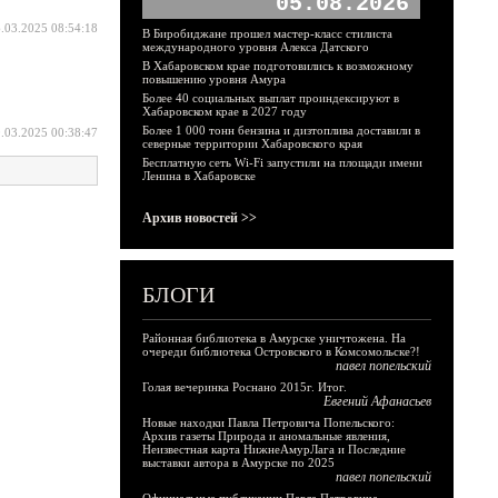
05.08.2026
.03.2025 08:54:18
В Биробиджане прошел мастер-класс стилиста
международного уровня Алекса Датского
В Хабаровском крае подготовились к возможному
повышению уровня Амура
Более 40 социальных выплат проиндексируют в
Хабаровском крае в 2027 году
Более 1 000 тонн бензина и дизтоплива доставили в
.03.2025 00:38:47
северные территории Хабаровского края
Бесплатную сеть Wi-Fi запустили на площади имени
Ленина в Хабаровске
Архив новостей >>
БЛОГИ
Районная библиотека в Амурске уничтожена. На
очереди библиотека Островского в Комсомольске?!
павел попельский
Голая вечеринка Роснано 2015г. Итог.
Евгений Афанасьев
Новые находки Павла Петровича Попельского:
Архив газеты Природа и аномальные явления,
Неизвестная карта НижнеАмурЛага и Последние
выставки автора в Амурске по 2025
павел попельский