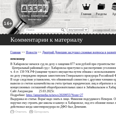
Главная
Разделы
Ар
расширенный пои
Комментарии к материалу
Главная
>>
Новости
>>
Дмитрий Демешин заслушал сложные вопросы в развит
пенсионер
В Хабаровске начался суд по делу о хищении 877 млн рублей при строительстве
Центральный районный суд г. Хабаровска приступил к рассмотрению уголовно
ч. 4 ст. 159 УК РФ (хищение чужого имущества путем обмана с использованием
по делу утверждено первым заместителем Генерального прокурора Российской 
В ходе следствия установлено, что обвиняемый совместно с другими членами 
вывели со счетов казначейства на счета третьих юридических лиц и обратили в
концессионных соглашений общеобразовательных школ в Забайкальском и Хабаро
Сайт Амурмедиа 25.03.2025г.
Подробнее:
https://amurmedia.ru/news/2020955/?from=27
Выдержка из статьи. Ворьё надо знать в лицо. Фамилия подсудимого Неверов. О
поручил ему строить две школы и кампус в Хабаровске, под его обояние попал
действовал когда замгенпрокурора по ДФО был Демешин.
Ответить
Цитировать