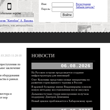
Имя:
Регистрация
Забыли пароль?
Пароль:
обильная версия
огия "Китобои" А. Вахова.
руйтесь, или авторизуйтесь.
НОВОСТИ
.03.2025 11:20:18
преступления по
06.08.2026
ьное заключение
На Русском острове продолжается создание
 и оборудования
инфраструктуры для инноваций
ьства в рамках
Олег Кожемяко представил новые инициативы по
развитию горнолыжного туризма в России
В краевой больнице имени Владимирцева освоили
новую методику восстановления после инсульта
вестора и
Дальневосточная студия кинохроники получила
поддержку Дмитрия Демешина
от вор
Новый циклон приближается к Хабаровскому краю