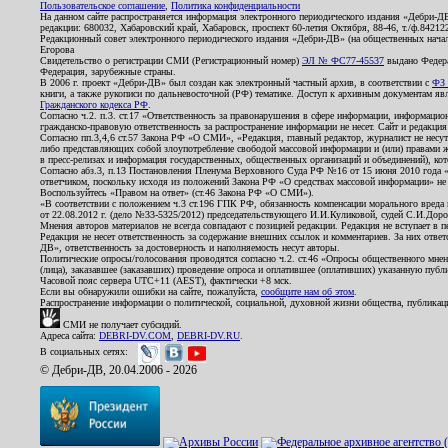
Пользовательское соглашение
,
Политика конфиденциальности
На данном сайте распространяется информация электронного периодического издания «Дебри-Д
редакции: 680032, Хабаровский край, Хабаровск, проспект 60-летия Октября, 88-46, т./ф.8421
Редакционный совет электронного периодического издания «Дебри-ДВ» (на общественных нач
Егорова
Свидетельство о регистрации СМИ (Регистрационный номер)
ЭЛ № ФС77-45537
выдано Федера
Федерация, зарубежные страны.
В 2006 г. проект «Дебри-ДВ» был создан как электронный частный архив, в соответствии с
ФЗ 
книги, а также рукописи по дальневосточной (РФ) тематике. Доступ к архивным документам явля
Гражданского кодекса РФ
.
Согласно ч.2. п.3. ст.17 «Ответственность за правонарушения в сфере информации, информац
гражданско-правовую ответственность за распространение информации не несет. Сайт и редакци
Согласно пп.3,4,6 ст.57 Закона РФ «О СМИ», «Редакция, главный редактор, журналист не несут
либо представляющих собой злоупотребление свободой массовой информации и (или) правами ж
в пресс-релизах и информация государственных, общественных организаций и объединений), кот
Согласно абз.3, п.13 Постановления Пленума Верховного Суда РФ №16 от 15 июня 2010 года 
ответчиком, поскольку исходя из положений Закона РФ «О средствах массовой информации» не 
Воспользуйтесь «Правом на ответ» (ст.46 Закона РФ «О СМИ»).
«В соответствии с положением ч.3 ст.196 ГПК РФ, обязанность компенсации морального вреда п
от 22.08.2012 г. (дело №33-5325/2012) председательствующего И.И.Куликовой, судей С.И.Дор
Мнения авторов материалов не всегда совпадают с позицией редакции. Редакция не вступает в п
Редакция не несет ответственность за содержание внешних ссылок и комментариев. За них отве
ДВ», ответственность за достоверность и наполняемость несут авторы.
Политические опросы/голосования проводятся согласно ч.2. ст.46 «Опросы общественного мнени
(лица), заказавшее (заказавших) проведение опроса и оплатившее (оплативших) указанную публик
Часовой пояс сервера UTC+11 (AEST), фактически +8 мск.
Если вы обнаружили ошибки на сайте, пожалуйста,
сообщите нам об этом
.
Распространение информации о политической, социальной, духовной жизни общества, публикац
СМИ не получает субсидий.
Адреса сайта:
DEBRI-DV.COM
,
DEBRI-DV.RU
.
В социальных сетях:
© Дебри-ДВ, 20.04.2006 - 2026