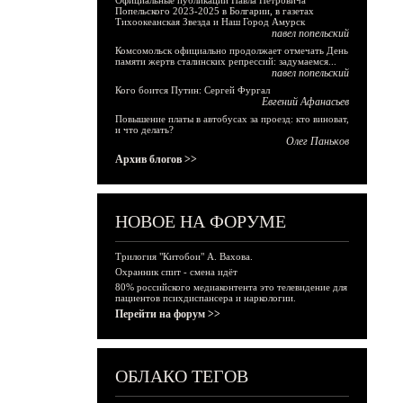
Официальные публикации Павла Петровича
Попельского 2023-2025 в Болгарии, в газетах
Тихоокеанская Звезда и Наш Город Амурск
павел попельский
Комсомольск официально продолжает отмечать День
памяти жертв сталинских репрессий: задумаемся...
павел попельский
Кого боится Путин: Сергей Фургал
Евгений Афанасьев
Повышение платы в автобусах за проезд: кто виноват,
и что делать?
Олег Паньков
Архив блогов >>
НОВОЕ НА ФОРУМЕ
Трилогия "Китобои" А. Вахова.
Охранник спит - смена идёт
80% российского медиаконтента это телевидение для
пациентов психдиспансера и наркологии.
Перейти на форум >>
ОБЛАКО ТЕГОВ