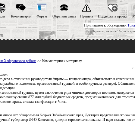
хив
Комментарии
Форум
Обратная связь
Правила
Поддержать проект
М
Приглашаем к обсуждению:
Трил
Надоела реклама? Зарегистри
ск
ии Хабаровского района
>> Комментарии к материалу
25
 школ
го дела в отношении руководителя фирмы — концессионера, обвиняемого в совершении 
 служебного положения, организованной группой, в особо крупном размере). Обвинител
Федерации.
организованной группы, путем заключения ряда мнимых договоров поставок материалов
 свою пользу свыше 877 млн рублей бюджетных средств, предназначавшихся для строител
вском краях, а также газификации г. Читы.
н много лет обворовывал бюджет Забайкальского края, Дектярёв представлял его как ин
 лучший губернатор ДФО Кожемяко, доверив строительство школы. И надо сказать что эт