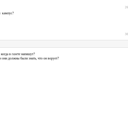
26
н кампус?
30
когда в газете напишут?
 они должны были знать, что он ворует?