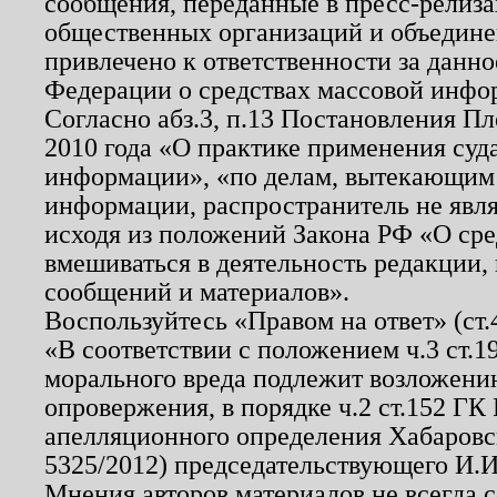
сообщения, переданные в пресс-релиза
общественных организаций и объединен
привлечено к ответственности за данн
Федерации о средствах массовой инфо
Согласно абз.3, п.13 Постановления П
2010 года «О практике применения суд
информации», «по делам, вытекающим
информации, распространитель не явл
исходя из положений Закона РФ «О ср
вмешиваться в деятельность редакции, 
сообщений и материалов».
Воспользуйтесь «Правом на ответ» (ст
«В соответствии с положением ч.3 ст.
морального вреда подлежит возложению
опровержения, в порядке ч.2 ст.152 ГК 
апелляционного определения Хабаровско
5325/2012) председательствующего И.И
Мнения авторов материалов не всегда 