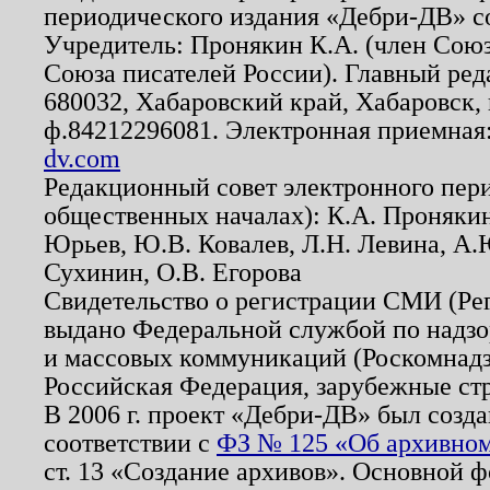
периодического издания «Дебри-ДВ» с
Учредитель: Пронякин К.А. (член Союз
Союза писателей России). Главный ред
680032, Хабаровский край, Хабаровск, п
ф.84212296081. Электронная приемная
dv.com
Редакционный совет электронного пер
общественных началах): К.А. Проняки
Юрьев, Ю.В. Ковалев, Л.Н. Левина, А.
Сухинин, О.В. Егорова
Свидетельство о регистрации СМИ (Р
выдано Федеральной службой по надзо
и массовых коммуникаций (Роскомнадзо
Российская Федерация, зарубежные ст
В 2006 г. проект «Дебри-ДВ» был созда
соответствии с
ФЗ № 125 «Об архивном
ст. 13 «Создание архивов». Основной ф