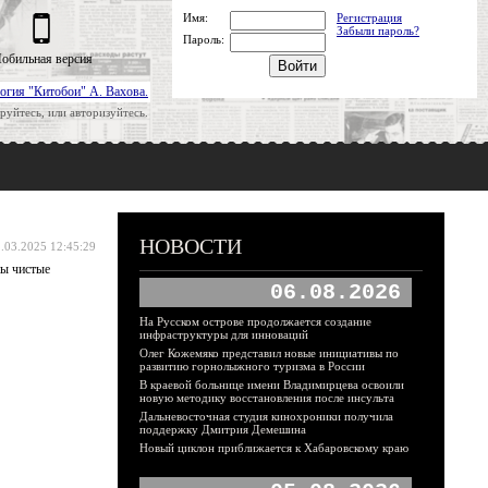
Имя:
Регистрация
Забыли пароль?
Пароль:
обильная версия
огия "Китобои" А. Вахова.
руйтесь, или авторизуйтесь.
НОВОСТИ
.03.2025 12:45:29
ны чистые
06.08.2026
На Русском острове продолжается создание
инфраструктуры для инноваций
Олег Кожемяко представил новые инициативы по
развитию горнолыжного туризма в России
В краевой больнице имени Владимирцева освоили
новую методику восстановления после инсульта
Дальневосточная студия кинохроники получила
поддержку Дмитрия Демешина
Новый циклон приближается к Хабаровскому краю