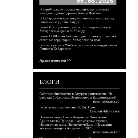
05.08.2026
В Биробиджане прошел мастер-класс стилиста
международного уровня Алекса Датского
В Хабаровском крае подготовились к возможному
повышению уровня Амура
Более 40 социальных выплат проиндексируют в
Хабаровском крае в 2027 году
Более 1 000 тонн бензина и дизтоплива доставили в
северные территории Хабаровского края
Бесплатную сеть Wi-Fi запустили на площади имени
Ленина в Хабаровске
Архив новостей >>
БЛОГИ
Районная библиотека в Амурске уничтожена. На
очереди библиотека Островского в Комсомольске?!
павел попельский
Голая вечеринка Роснано 2015г. Итог.
Евгений Афанасьев
Новые находки Павла Петровича Попельского:
Архив газеты Природа и аномальные явления,
Неизвестная карта НижнеАмурЛага и Последние
выставки автора в Амурске по 2025
павел попельский