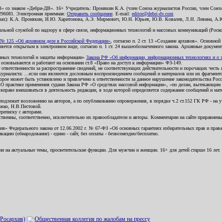
В» со знаком «Дебри-ДВ». 16+ Учредитель: Пронякин К.А. (член Союза журналистов России, член Союза
2296081. Электронная приемная:
Отправить сообщение
. E-mail:
editor@debri-dv.com
алах): К.А. Пронякин, И.Ю. Харитонова, А.Э. Мирмович, Ю.Н. Юрьев, Ю.В. Ковалев, Л.Н. Левина, А.
льной службой по надзору в сфере связи, информационных технологий и массовых коммуникаций (Роском
№ 125 «Об архивном деле в Российской Федерации»
, согласно п. 2 ст. 13 «Создание архивов». Основно
ется открытым в электронном виде, согласно п. 1 ст. 24 вышеобозначенного закона. Архивные документы 
ионных технологий и защиты информации»
Закона РФ «Об информации, информационных технологиях и о за
я основываются и работают на основании ст.8 «Право на доступ к информации» ФЗ-149.
 ответственности за распространение сведений, не соответствующих действительности и порочащих чест
урналиста: ...если они являются дословным воспроизведением сообщений и материалов или их фрагмент
орое может быть установлено и привлечено к ответственности за данное нарушение законодательства Рос
«О практике применения судами Закона РФ «О средствах массовой информации», «по делам, вытекающим 
вправе вмешиваться в деятельность редакции, в ходе которой определяется содержание сообщений и мат
одлежит возложению на авторов, а по опубликованию опровержения, в порядке ч.2 ст.152 ГК РФ - на уч
ожко, Н.В.Пестовой.
ереписку с авторами.
тственны, соответственно, исключительно их правообладатели и авторы. Комментарии на сайте приравне
я» Федерального закона от 12.06.2002 г. № 67-ФЗ «Об основных гарантиях избирательных прав и права н
ацию (обнародование) - едино - сайт, без оплаты - безвозмездно/бесплатно.
ии на актуальные темы, просветительские функции. Для мужчин и женщин. 16+ для детей старше 16 лет.