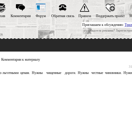
хив
Комментарии
Форум
Обратная связь
Правила
Поддержать проект
М
Приглашаем к обсуждению:
Трил
Надоела реклама? Зарегистри
ск
 Комментарии к материалу
31
 по льготными ценам. Нужны чищенные дороги. Нужны честные чиновники. Нуж