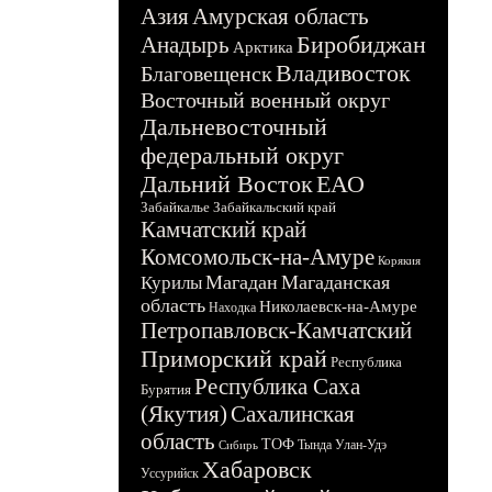
Азия
Амурская область
Биробиджан
Анадырь
Арктика
Владивосток
Благовещенск
Восточный военный округ
Дальневосточный
федеральный округ
Дальний Восток
ЕАО
Забайкалье
Забайкальский край
Камчатский край
Комсомольск-на-Амуре
Корякия
Магадан
Магаданская
Курилы
область
Николаевск-на-Амуре
Находка
Петропавловск-Камчатский
Приморский край
Республика
Республика Саха
Бурятия
(Якутия)
Сахалинская
область
ТОФ
Тында
Улан-Удэ
Сибирь
Хабаровск
Уссурийск