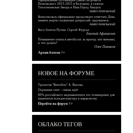
Официальные публикации Павла Петровича
Попельского 2023-2025 в Болгарии, в газетах
Тихоокеанская Звезда и Наш Город Амурск
павел попельский
Комсомольск официально продолжает отмечать День
памяти жертв сталинских репрессий: задумаемся...
павел попельский
Кого боится Путин: Сергей Фургал
Евгений Афанасьев
Повышение платы в автобусах за проезд: кто виноват,
и что делать?
Олег Паньков
Архив блогов >>
НОВОЕ НА ФОРУМЕ
Трилогия "Китобои" А. Вахова.
Охранник спит - смена идёт
80% российского медиаконтента это телевидение для
пациентов психдиспансера и наркологии.
Перейти на форум >>
ОБЛАКО ТЕГОВ