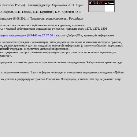
 писателей России). Главный редактор: Харитонова И.Ю. Адрес
Ю. Жданов, Е.Н. Голубь, С.Н. Бурындин, Б.М. Сухинин, О.В.
надзор) 16.06.2011 г. Территория распространения: Российская
й фонд архива составляют публикации газет и журналов, изданные
к частной собственности редакции не относятся, согласно ст.ст. 1275, 1276, 1306
щите информации» (ФЗ-149 от 27.07.06 г.)
архив «Дебри-ДВ», хранящий информацию,
ь и достоинство граждан и организаций, либо ущемляющих права и законные интересы граждан,
ов, распространенных другим средством массовой информации (а также сообщения, переданные
сийской Федерации о средствах массовой информации».
из содержания распространенной информации, распространитель не является надлежащим
ериалов».
редителя и главного редактор», - из апелляционного определения Хабаровского краевого суда
ны к выражению мнения. Блоги и форум не входят в электронное периодическое издание «Дебри-
а участие в референдуме граждан Российской Федерации»; считать, там где не указано: лицо