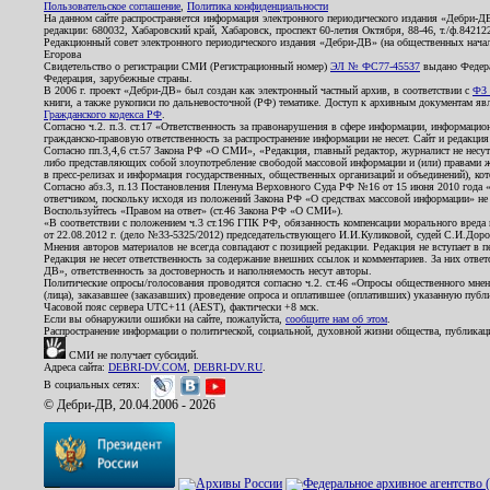
Пользовательское соглашение
,
Политика конфиденциальности
На данном сайте распространяется информация электронного периодического издания «Дебри-Д
редакции: 680032, Хабаровский край, Хабаровск, проспект 60-летия Октября, 88-46, т./ф.8421
Редакционный совет электронного периодического издания «Дебри-ДВ» (на общественных нач
Егорова
Свидетельство о регистрации СМИ (Регистрационный номер)
ЭЛ № ФС77-45537
выдано Федера
Федерация, зарубежные страны.
В 2006 г. проект «Дебри-ДВ» был создан как электронный частный архив, в соответствии с
ФЗ 
книги, а также рукописи по дальневосточной (РФ) тематике. Доступ к архивным документам явля
Гражданского кодекса РФ
.
Согласно ч.2. п.3. ст.17 «Ответственность за правонарушения в сфере информации, информац
гражданско-правовую ответственность за распространение информации не несет. Сайт и редакци
Согласно пп.3,4,6 ст.57 Закона РФ «О СМИ», «Редакция, главный редактор, журналист не несут
либо представляющих собой злоупотребление свободой массовой информации и (или) правами ж
в пресс-релизах и информация государственных, общественных организаций и объединений), кот
Согласно абз.3, п.13 Постановления Пленума Верховного Суда РФ №16 от 15 июня 2010 года 
ответчиком, поскольку исходя из положений Закона РФ «О средствах массовой информации» не 
Воспользуйтесь «Правом на ответ» (ст.46 Закона РФ «О СМИ»).
«В соответствии с положением ч.3 ст.196 ГПК РФ, обязанность компенсации морального вреда п
от 22.08.2012 г. (дело №33-5325/2012) председательствующего И.И.Куликовой, судей С.И.Дор
Мнения авторов материалов не всегда совпадают с позицией редакции. Редакция не вступает в п
Редакция не несет ответственность за содержание внешних ссылок и комментариев. За них отве
ДВ», ответственность за достоверность и наполняемость несут авторы.
Политические опросы/голосования проводятся согласно ч.2. ст.46 «Опросы общественного мнени
(лица), заказавшее (заказавших) проведение опроса и оплатившее (оплативших) указанную публик
Часовой пояс сервера UTC+11 (AEST), фактически +8 мск.
Если вы обнаружили ошибки на сайте, пожалуйста,
сообщите нам об этом
.
Распространение информации о политической, социальной, духовной жизни общества, публикац
СМИ не получает субсидий.
Адреса сайта:
DEBRI-DV.COM
,
DEBRI-DV.RU
.
В социальных сетях:
© Дебри-ДВ, 20.04.2006 - 2026