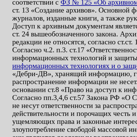
соответствии с
ФЗ № 125 «Об архивном
ст. 13 «Создание архивов». Основной ф
журналов, изданные книги, а также ру
Доступ к архивным документам являетс
ст. 24 вышеобозначенного закона. Арх
редакции не относятся, согласно ст.ст. 
Согласно ч.2. п.3. ст.17 «Ответственн
информационных технологий и защит
информационных технологиях и о защит
«Дебри-ДВ», хранящий информацию, гр
распространение информации не несет.
основании ст.8 «Право на доступ к ин
Согласно пп.3,4,6 ст.57 Закона РФ «О
не несут ответственности за распрост
действительности и порочащих честь и
ущемляющих права и законные интере
злоупотребление свободой массовой ин