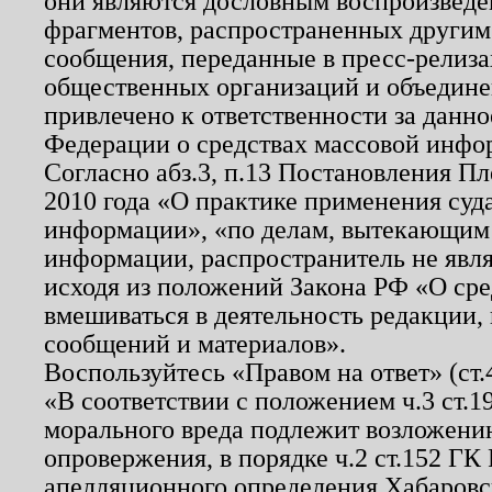
они являются дословным воспроизведе
фрагментов, распространенных другим
сообщения, переданные в пресс-релиза
общественных организаций и объединен
привлечено к ответственности за данн
Федерации о средствах массовой инфо
Согласно абз.3, п.13 Постановления П
2010 года «О практике применения суд
информации», «по делам, вытекающим
информации, распространитель не явл
исходя из положений Закона РФ «О ср
вмешиваться в деятельность редакции, 
сообщений и материалов».
Воспользуйтесь «Правом на ответ» (ст
«В соответствии с положением ч.3 ст.
морального вреда подлежит возложению
опровержения, в порядке ч.2 ст.152 ГК 
апелляционного определения Хабаровско