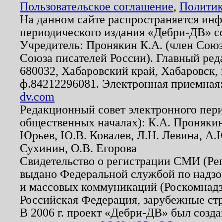
Пользовательское соглашение
,
Политик
На данном сайте распространяется ин
периодического издания «Дебри-ДВ» с
Учредитель: Пронякин К.А. (член Союз
Союза писателей России). Главный ред
680032, Хабаровский край, Хабаровск, п
ф.84212296081. Электронная приемная
dv.com
Редакционный совет электронного пер
общественных началах): К.А. Проняки
Юрьев, Ю.В. Ковалев, Л.Н. Левина, А.
Сухинин, О.В. Егорова
Свидетельство о регистрации СМИ (Р
выдано Федеральной службой по надзо
и массовых коммуникаций (Роскомнадзо
Российская Федерация, зарубежные ст
В 2006 г. проект «Дебри-ДВ» был созда