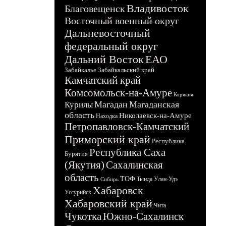
Владивосток
Благовещенск
Восточный военный округ
Дальневосточный
федеральный округ
Дальний Восток
ЕАО
Забайкалье
Забайкальский край
Камчатский край
Комсомольск-на-Амуре
Корякия
Магадан
Магаданская
Курилы
область
Николаевск-на-Амуре
Находка
Петропавловск-Камчатский
Приморский край
Республика
Республика Саха
Бурятия
(Якутия)
Сахалинская
область
ТОФ
Тында
Улан-Удэ
Сибирь
Хабаровск
Уссурийск
Хабаровский край
Чита
Чукотка
Южно-Сахалинск