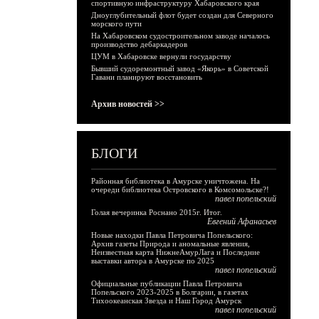
спортивную инфраструктуру Хабаровского края
Дноуглубительный флот будет создан для Северного
морского пути
На Хабаровском судостроительном заводе началось
производство дебаркадеров
ЦУМ в Хабаровске вернули государству
Бывший судоремонтный завод «Якорь» в Советской
Гавани планируют восстановить
Архив новостей >>
БЛОГИ
Районная библиотека в Амурске уничтожена. На
очереди библиотека Островского в Комсомольске?!
павел попельский
Голая вечеринка Роснано 2015г. Итог.
Евгений Афанасьев
Новые находки Павла Петровича Попельского:
Архив газеты Природа и аномальные явления,
Неизвестная карта НижнеАмурЛага и Последние
выставки автора в Амурске по 2025
павел попельский
Официальные публикации Павла Петровича
Попельского 2023-2025 в Болгарии, в газетах
Тихоокеанская Звезда и Наш Город Амурск
павел попельский