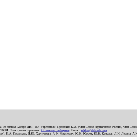
В» со знаком «Дебри-ДВ». 16+ Учредитель: Пронякин К.А. (член Союза журналистов России, член Союза
2296081. Электронная приемная:
Отправить сообщение
. E-mail:
editor@debri-dv.com
алах): К.А. Пронякин, И.Ю. Харитонова, А.Э. Мирмович, Ю.Н. Юрьев, Ю.В. Ковалев, Л.Н. Левина, А.