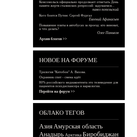
Комсомольск официально продолжает отмечать День
памяти жертв сталинских репрессий: задумаемся...
павел попельский
Кого боится Путин: Сергей Фургал
Евгений Афанасьев
Повышение платы в автобусах за проезд: кто виноват,
и что делать?
Олег Паньков
Архив блогов >>
НОВОЕ НА ФОРУМЕ
Трилогия "Китобои" А. Вахова.
Охранник спит - смена идёт
80% российского медиаконтента это телевидение для
пациентов психдиспансера и наркологии.
Перейти на форум >>
ОБЛАКО ТЕГОВ
Азия
Амурская область
Биробиджан
Анадырь
Арктика