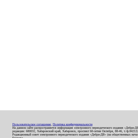
Пользовательское соглашение
,
Политика конфиденциальности
На данном сайте распространяется информация электронного периодического издания «Дебри-Д
редакции: 680032, Хабаровский край, Хабаровск, проспект 60-летия Октября, 88-46, т./ф.8421
Редакционный совет электронного периодического издания «Дебри-ДВ» (на общественных нач
Егорова