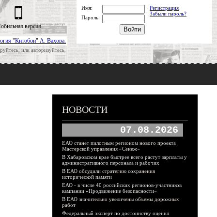
Имя:
Регистрация
Забыли пароль?
Пароль:
обильная версия
огия "Китобои" А. Вахова.
руйтесь, или авторизуйтесь.
НОВОСТИ
07.08.2026
ЕАО станет пилотным регионом нового проекта
Мастерской управления «Сенеж»
В Хабаровском крае быстрее всего растут зарплаты у
административного персонала и рабочих
В ЕАО обсудили стратегию сохранения
исторической памяти
ЕАО - в числе 40 российских регионов-участников
кампании «Продвижение безопасности»
В ЕАО значительно увеличены объемы дорожных
работ
Федеральный эксперт по достоинству оценил