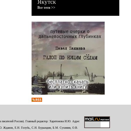
Якутск
Все теги >>
 писателей России). Главный редактор: Харитонова И.Ю. Адрес
Ю. Жданов, Е.Н. Голубь, С.Н. Бурындин, Б.М. Сухинин, О.В.