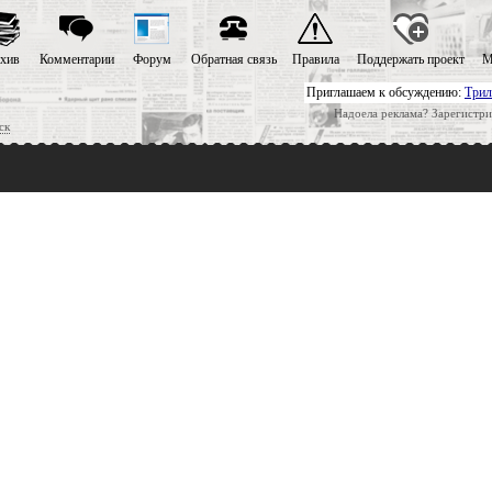
хив
Комментарии
Форум
Обратная связь
Правила
Поддержать проект
М
Приглашаем к обсуждению:
Трил
Надоела реклама? Зарегистри
ск