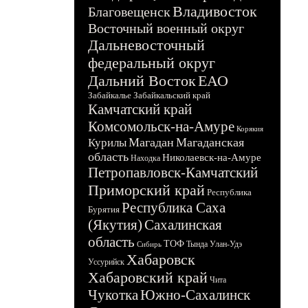
Владивосток
Благовещенск
Восточный военный округ
Дальневосточный
федеральный округ
Дальний Восток
ЕАО
Забайкалье
Забайкальский край
Камчатский край
Комсомольск-на-Амуре
Корякия
Магадан
Магаданская
Курилы
область
Николаевск-на-Амуре
Находка
Петропавловск-Камчатский
Приморский край
Республика
Республика Саха
Бурятия
(Якутия)
Сахалинская
область
ТОФ
Тында
Улан-Удэ
Сибирь
Хабаровск
Уссурийск
Хабаровский край
Чита
Чукотка
Южно-Сахалинск