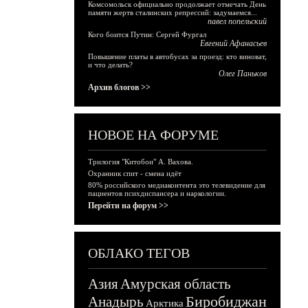
Комсомольск официально продолжает отмечать День
памяти жертв сталинских репрессий: задумаемся...
павел попельский
Кого боится Путин: Сергей Фургал
Евгений Афанасьев
Повышение платы в автобусах за проезд: кто виноват,
и что делать?
Олег Паньков
Архив блогов >>
НОВОЕ НА ФОРУМЕ
Трилогия "Китобои" А. Вахова.
Охранник спит - смена идёт
80% российского медиаконтента это телевидение для
пациентов психдиспансера и наркологии.
Перейти на форум >>
ОБЛАКО ТЕГОВ
Азия
Амурская область
Биробиджан
Анадырь
Арктика