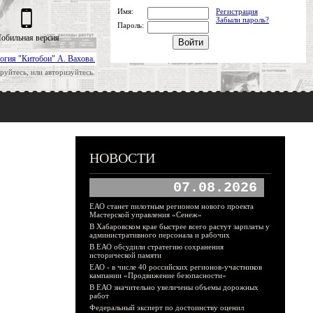
Имя:
Регистрация
Забыли пароль?
Пароль:
обильная версия
огия "Китобои" А. Вахова.
руйтесь, или авторизуйтесь.
НОВОСТИ
07.08.2026
ЕАО станет пилотным регионом нового проекта
Мастерской управления «Сенеж»
В Хабаровском крае быстрее всего растут зарплаты у
административного персонала и рабочих
В ЕАО обсудили стратегию сохранения
исторической памяти
ЕАО - в числе 40 российских регионов-участников
кампании «Продвижение безопасности»
В ЕАО значительно увеличены объемы дорожных
работ
Федеральный эксперт по достоинству оценил