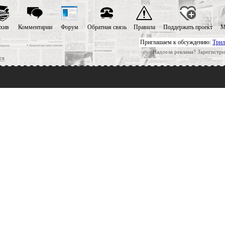
хив
Комментарии
Форум
Обратная связь
Правила
Поддержать проект
М
Приглашаем к обсуждению:
Трил
Надоела реклама? Зарегистри
ск