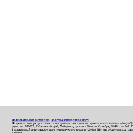
Пользовательское соглашение
,
Политика конфиденциальности
На данном сайте распространяется информация электронного периодического издания «Дебри-Д
редакции: 680032, Хабаровский край, Хабаровск, проспект 60-летия Октября, 88-46, т./ф.8421
Редакционный совет электронного периодического издания «Дебри-ДВ» (на общественных нач
Егорова