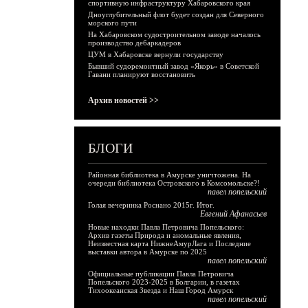
спортивную инфраструктуру Хабаровского края
Дноуглубительный флот будет создан для Северного
морского пути
На Хабаровском судостроительном заводе началось
производство дебаркадеров
ЦУМ в Хабаровске вернули государству
Бывший судоремонтный завод «Якорь» в Советской
Гавани планируют восстановить
Архив новостей >>
БЛОГИ
Районная библиотека в Амурске уничтожена. На
очереди библиотека Островского в Комсомольске?!
павел попельский
Голая вечеринка Роснано 2015г. Итог.
Евгений Афанасьев
Новые находки Павла Петровича Попельского:
Архив газеты Природа и аномальные явления,
Неизвестная карта НижнеАмурЛага и Последние
выставки автора в Амурске по 2025
павел попельский
Официальные публикации Павла Петровича
Попельского 2023-2025 в Болгарии, в газетах
Тихоокеанская Звезда и Наш Город Амурск
павел попельский