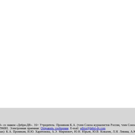
В» со знаком «Дебри-ДВ». 16+ Учредитель: Пронякин К.А. (член Союза журналистов России, член Союза
2296081. Электронная приемная:
Отправить сообщение
. E-mail:
editor@debri-dv.com
алах): К.А. Пронякин, И.Ю. Харитонова, А.Э. Мирмович, Ю.Н. Юрьев, Ю.В. Ковалев, Л.Н. Левина, А.