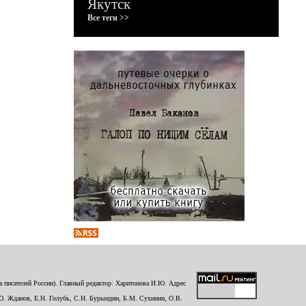
Якутск
Все теги >>
 писателей России). Главный редактор: Харитонова И.Ю. Адрес
Ю. Жданов, Е.Н. Голубь, С.Н. Бурындин, Б.М. Сухинин, О.В.