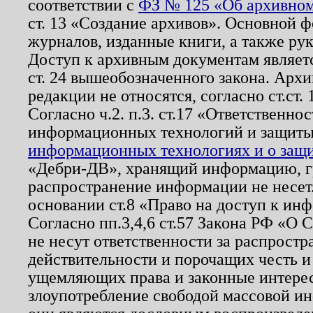
соответствии с
ФЗ № 125 «Об архивном
ст. 13 «Создание архивов». Основной ф
журналов, изданные книги, а также ру
Доступ к архивным документам являетс
ст. 24 вышеобозначенного закона. Арх
редакции не относятся, согласно ст.ст. 
Согласно ч.2. п.3. ст.17 «Ответственн
информационных технологий и защит
информационных технологиях и о защит
«Дебри-ДВ», хранящий информацию, гр
распространение информации не несет.
основании ст.8 «Право на доступ к ин
Согласно пп.3,4,6 ст.57 Закона РФ «О
не несут ответственности за распрост
действительности и порочащих честь и
ущемляющих права и законные интере
злоупотребление свободой массовой ин