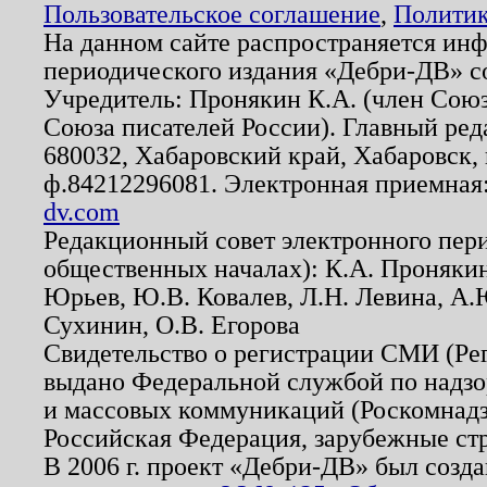
Пользовательское соглашение
,
Политик
На данном сайте распространяется ин
периодического издания «Дебри-ДВ» с
Учредитель: Пронякин К.А. (член Союз
Союза писателей России). Главный ред
680032, Хабаровский край, Хабаровск, п
ф.84212296081. Электронная приемная
dv.com
Редакционный совет электронного пер
общественных началах): К.А. Проняки
Юрьев, Ю.В. Ковалев, Л.Н. Левина, А.
Сухинин, О.В. Егорова
Свидетельство о регистрации СМИ (Р
выдано Федеральной службой по надзо
и массовых коммуникаций (Роскомнадзо
Российская Федерация, зарубежные ст
В 2006 г. проект «Дебри-ДВ» был созда