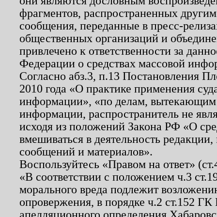
они являются дословным воспроизведе
фрагментов, распространенных другим
сообщения, переданные в пресс-релиза
общественных организаций и объединен
привлечено к ответственности за данн
Федерации о средствах массовой инфо
Согласно абз.3, п.13 Постановления П
2010 года «О практике применения суд
информации», «по делам, вытекающим
информации, распространитель не явл
исходя из положений Закона РФ «О ср
вмешиваться в деятельность редакции, 
сообщений и материалов».
Воспользуйтесь «Правом на ответ» (ст
«В соответствии с положением ч.3 ст.
морального вреда подлежит возложению
опровержения, в порядке ч.2 ст.152 ГК 
апелляционного определения Хабаровско