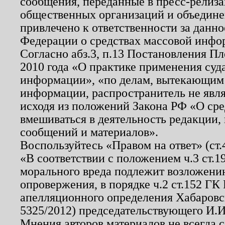
сообщения, переданные в пресс-релиза
общественных организаций и объединен
привлечено к ответственности за данн
Федерации о средствах массовой инфо
Согласно абз.3, п.13 Постановления П
2010 года «О практике применения суд
информации», «по делам, вытекающим
информации, распространитель не явл
исходя из положений Закона РФ «О ср
вмешиваться в деятельность редакции, 
сообщений и материалов».
Воспользуйтесь «Правом на ответ» (ст
«В соответствии с положением ч.3 ст.
морального вреда подлежит возложению
опровержения, в порядке ч.2 ст.152 ГК 
апелляционного определения Хабаровско
5325/2012) председательствующего И.И
Мнения авторов материалов не всегда 