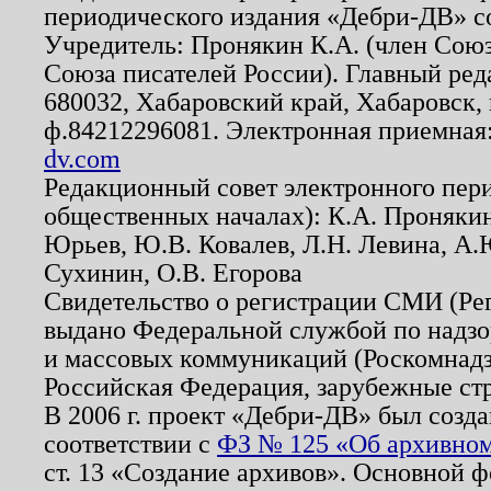
периодического издания «Дебри-ДВ» с
Учредитель: Пронякин К.А. (член Союз
Союза писателей России). Главный ред
680032, Хабаровский край, Хабаровск, п
ф.84212296081. Электронная приемная
dv.com
Редакционный совет электронного пер
общественных началах): К.А. Проняки
Юрьев, Ю.В. Ковалев, Л.Н. Левина, А.
Сухинин, О.В. Егорова
Свидетельство о регистрации СМИ (Р
выдано Федеральной службой по надзо
и массовых коммуникаций (Роскомнадзо
Российская Федерация, зарубежные ст
В 2006 г. проект «Дебри-ДВ» был созда
соответствии с
ФЗ № 125 «Об архивном
ст. 13 «Создание архивов». Основной ф