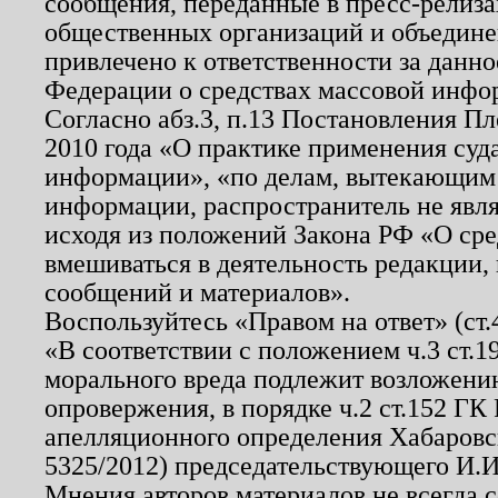
сообщения, переданные в пресс-релиза
общественных организаций и объединен
привлечено к ответственности за данн
Федерации о средствах массовой инфо
Согласно абз.3, п.13 Постановления П
2010 года «О практике применения суд
информации», «по делам, вытекающим
информации, распространитель не явл
исходя из положений Закона РФ «О ср
вмешиваться в деятельность редакции, 
сообщений и материалов».
Воспользуйтесь «Правом на ответ» (ст
«В соответствии с положением ч.3 ст.
морального вреда подлежит возложению
опровержения, в порядке ч.2 ст.152 ГК 
апелляционного определения Хабаровско
5325/2012) председательствующего И.И
Мнения авторов материалов не всегда 