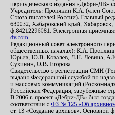
периодического издания «Дебри-ДВ» с
Учредитель: Пронякин К.А. (член Союз
Союза писателей России). Главный ред
680032, Хабаровский край, Хабаровск, п
ф.84212296081. Электронная приемная
dv.com
Редакционный совет электронного пер
общественных началах): К.А. Проняки
Юрьев, Ю.В. Ковалев, Л.Н. Левина, А.
Сухинин, О.В. Егорова
Свидетельство о регистрации СМИ (Р
выдано Федеральной службой по надзо
и массовых коммуникаций (Роскомнадзо
Российская Федерация, зарубежные ст
В 2006 г. проект «Дебри-ДВ» был созда
соответствии с
ФЗ № 125 «Об архивном
ст. 13 «Создание архивов». Основной ф