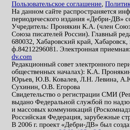
Пользовательское соглашение
,
Политик
На данном сайте распространяется ин
периодического издания «Дебри-ДВ» с
Учредитель: Пронякин К.А. (член Союз
Союза писателей России). Главный ред
680032, Хабаровский край, Хабаровск, п
ф.84212296081. Электронная приемная
dv.com
Редакционный совет электронного пер
общественных началах): К.А. Проняки
Юрьев, Ю.В. Ковалев, Л.Н. Левина, А.
Сухинин, О.В. Егорова
Свидетельство о регистрации СМИ (Р
выдано Федеральной службой по надзо
и массовых коммуникаций (Роскомнадзо
Российская Федерация, зарубежные ст
В 2006 г. проект «Дебри-ДВ» был созда