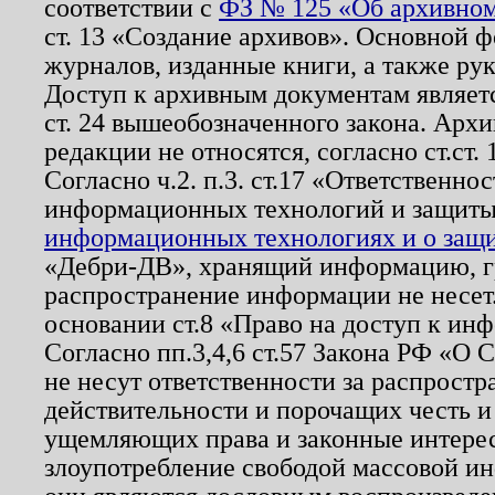
соответствии с
ФЗ № 125 «Об архивном
ст. 13 «Создание архивов». Основной ф
журналов, изданные книги, а также ру
Доступ к архивным документам являетс
ст. 24 вышеобозначенного закона. Арх
редакции не относятся, согласно ст.ст. 
Согласно ч.2. п.3. ст.17 «Ответственн
информационных технологий и защит
информационных технологиях и о защит
«Дебри-ДВ», хранящий информацию, гр
распространение информации не несет.
основании ст.8 «Право на доступ к ин
Согласно пп.3,4,6 ст.57 Закона РФ «О
не несут ответственности за распрост
действительности и порочащих честь и
ущемляющих права и законные интере
злоупотребление свободой массовой ин