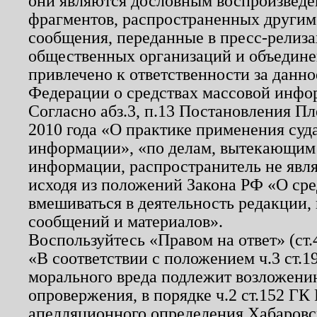
они являются дословным воспроизведе
фрагментов, распространенных другим
сообщения, переданные в пресс-релиза
общественных организаций и объединен
привлечено к ответственности за данн
Федерации о средствах массовой инфо
Согласно абз.3, п.13 Постановления П
2010 года «О практике применения суд
информации», «по делам, вытекающим
информации, распространитель не явл
исходя из положений Закона РФ «О ср
вмешиваться в деятельность редакции, 
сообщений и материалов».
Воспользуйтесь «Правом на ответ» (ст
«В соответствии с положением ч.3 ст.
морального вреда подлежит возложению
опровержения, в порядке ч.2 ст.152 ГК 
апелляционного определения Хабаровско