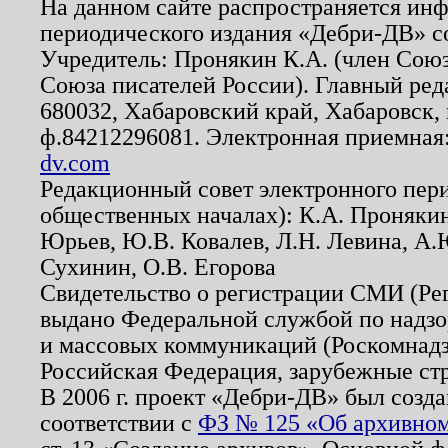
На данном сайте распространяется ин
периодического издания «Дебри-ДВ» с
Учредитель: Пронякин К.А. (член Союз
Союза писателей России). Главный ред
680032, Хабаровский край, Хабаровск, п
ф.84212296081. Электронная приемная
dv.com
Редакционный совет электронного пер
общественных началах): К.А. Проняки
Юрьев, Ю.В. Ковалев, Л.Н. Левина, А.
Сухинин, О.В. Егорова
Свидетельство о регистрации СМИ (Р
выдано Федеральной службой по надзо
и массовых коммуникаций (Роскомнадзо
Российская Федерация, зарубежные ст
В 2006 г. проект «Дебри-ДВ» был созда
соответствии с
ФЗ № 125 «Об архивном