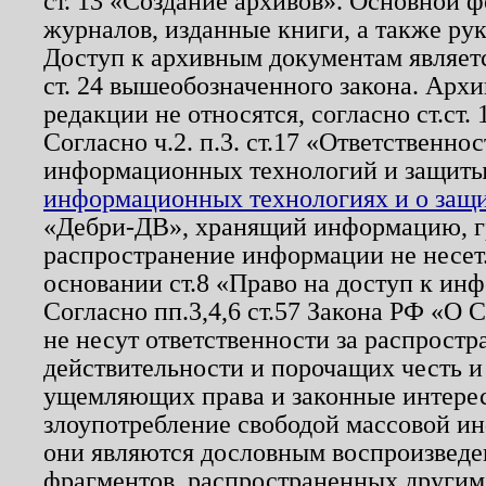
ст. 13 «Создание архивов». Основной ф
журналов, изданные книги, а также ру
Доступ к архивным документам являетс
ст. 24 вышеобозначенного закона. Арх
редакции не относятся, согласно ст.ст. 
Согласно ч.2. п.3. ст.17 «Ответственн
информационных технологий и защит
информационных технологиях и о защит
«Дебри-ДВ», хранящий информацию, гр
распространение информации не несет.
основании ст.8 «Право на доступ к ин
Согласно пп.3,4,6 ст.57 Закона РФ «О
не несут ответственности за распрост
действительности и порочащих честь и
ущемляющих права и законные интере
злоупотребление свободой массовой ин
они являются дословным воспроизведе
фрагментов, распространенных другим