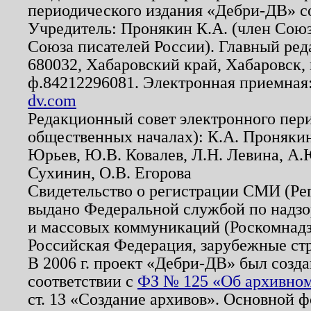
периодического издания «Дебри-ДВ» с
Учредитель: Пронякин К.А. (член Союз
Союза писателей России). Главный ред
680032, Хабаровский край, Хабаровск, п
ф.84212296081. Электронная приемная
dv.com
Редакционный совет электронного пер
общественных началах): К.А. Проняки
Юрьев, Ю.В. Ковалев, Л.Н. Левина, А.
Сухинин, О.В. Егорова
Свидетельство о регистрации СМИ (Р
выдано Федеральной службой по надзо
и массовых коммуникаций (Роскомнадзо
Российская Федерация, зарубежные ст
В 2006 г. проект «Дебри-ДВ» был созда
соответствии с
ФЗ № 125 «Об архивном
ст. 13 «Создание архивов». Основной ф