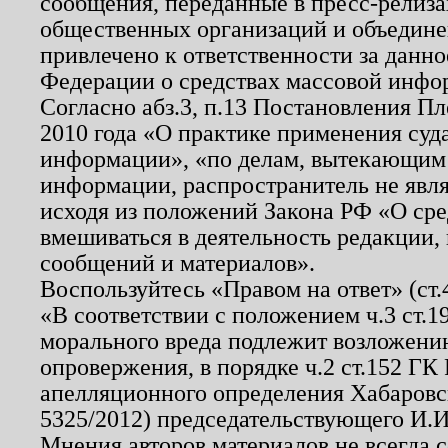
сообщения, переданные в пресс-релиза
общественных организаций и объединен
привлечено к ответственности за данн
Федерации о средствах массовой инфо
Согласно абз.3, п.13 Постановления П
2010 года «О практике применения суд
информации», «по делам, вытекающим
информации, распространитель не явл
исходя из положений Закона РФ «О ср
вмешиваться в деятельность редакции, 
сообщений и материалов».
Воспользуйтесь «Правом на ответ» (ст
«В соответствии с положением ч.3 ст.
морального вреда подлежит возложению
опровержения, в порядке ч.2 ст.152 ГК 
апелляционного определения Хабаровско
5325/2012) председательствующего И.И
Мнения авторов материалов не всегда 