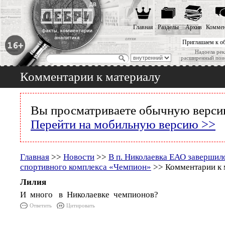
Главная
Разделы
Архив
Коммен
Приглашаем к о
Надоела рек
расширенный пои
Комментарии к материалу
Вы просматриваете обычную версию
Перейти на мобильную версию >>
Главная
>>
Новости
>>
В п. Николаевка ЕАО завершил
спортивного комплекса «Чемпион»
>> Комментарии к 
Лилия
И много в Николаевке чемпионов?
Ответить
Цитировать