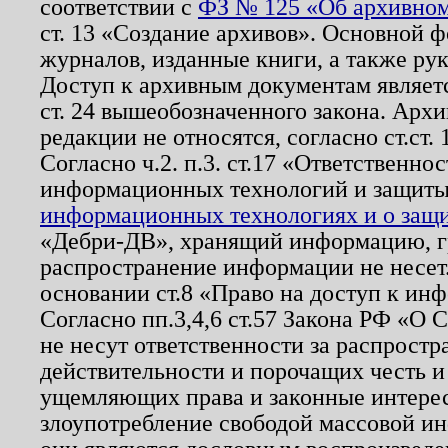
соответствии с
ФЗ № 125 «Об архивном
ст. 13 «Создание архивов». Основной ф
журналов, изданные книги, а также ру
Доступ к архивным документам являетс
ст. 24 вышеобозначенного закона. Арх
редакции не относятся, согласно ст.ст. 
Согласно ч.2. п.3. ст.17 «Ответственн
информационных технологий и защит
информационных технологиях и о защит
«Дебри-ДВ», хранящий информацию, гр
распространение информации не несет.
основании ст.8 «Право на доступ к ин
Согласно пп.3,4,6 ст.57 Закона РФ «О
не несут ответственности за распрост
действительности и порочащих честь и
ущемляющих права и законные интере
злоупотребление свободой массовой ин