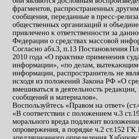
они являются дословным воспроизведе
фрагментов, распространенных другим
сообщения, переданные в пресс-релиза
общественных организаций и объединен
привлечено к ответственности за данн
Федерации о средствах массовой инфо
Согласно абз.3, п.13 Постановления П
2010 года «О практике применения суд
информации», «по делам, вытекающим
информации, распространитель не явл
исходя из положений Закона РФ «О ср
вмешиваться в деятельность редакции, 
сообщений и материалов».
Воспользуйтесь «Правом на ответ» (ст
«В соответствии с положением ч.3 ст.
морального вреда подлежит возложению
опровержения, в порядке ч.2 ст.152 ГК 
апелляционного определения Хабаровско