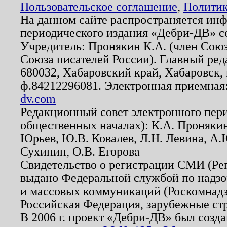
Пользовательское соглашение
,
Политик
На данном сайте распространяется ин
периодического издания «Дебри-ДВ» с
Учредитель: Пронякин К.А. (член Союз
Союза писателей России). Главный ред
680032, Хабаровский край, Хабаровск, п
ф.84212296081. Электронная приемная
dv.com
Редакционный совет электронного пер
общественных началах): К.А. Проняки
Юрьев, Ю.В. Ковалев, Л.Н. Левина, А.
Сухинин, О.В. Егорова
Свидетельство о регистрации СМИ (Р
выдано Федеральной службой по надзо
и массовых коммуникаций (Роскомнадзо
Российская Федерация, зарубежные ст
В 2006 г. проект «Дебри-ДВ» был созда