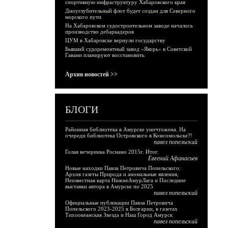
спортивную инфраструктуру Хабаровского края
Дноуглубительный флот будет создан для Северного
морского пути
На Хабаровском судостроительном заводе началось
производство дебаркадеров
ЦУМ в Хабаровске вернули государству
Бывший судоремонтный завод «Якорь» в Советской
Гавани планируют восстановить
Архив новостей >>
БЛОГИ
Районная библиотека в Амурске уничтожена. На
очереди библиотека Островского в Комсомольске?!
павел попельский
Голая вечеринка Роснано 2015г. Итог.
Евгений Афанасьев
Новые находки Павла Петровича Попельского:
Архив газеты Природа и аномальные явления,
Неизвестная карта НижнеАмурЛага и Последние
выставки автора в Амурске по 2025
павел попельский
Официальные публикации Павла Петровича
Попельского 2023-2025 в Болгарии, в газетах
Тихоокеанская Звезда и Наш Город Амурск
павел попельский