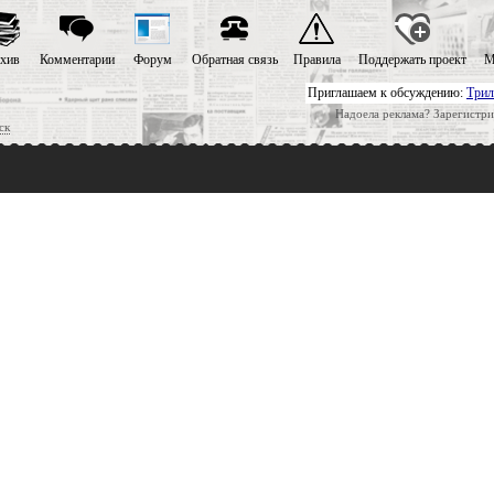
хив
Комментарии
Форум
Обратная связь
Правила
Поддержать проект
М
Приглашаем к обсуждению:
Трил
Надоела реклама? Зарегистри
ск