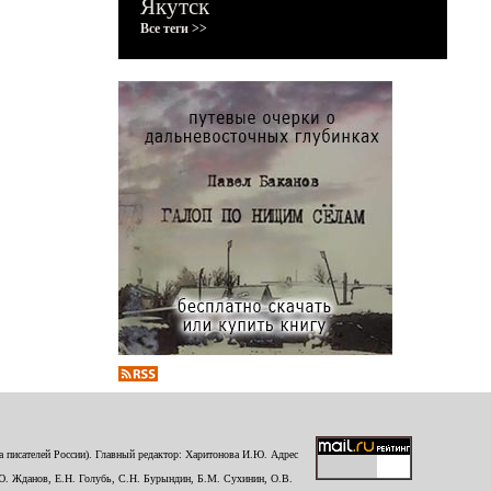
Якутск
Все теги >>
 писателей России). Главный редактор: Харитонова И.Ю. Адрес
Ю. Жданов, Е.Н. Голубь, С.Н. Бурындин, Б.М. Сухинин, О.В.