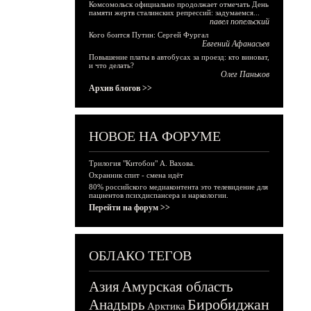
Комсомольск официально продолжает отмечать День
памяти жертв сталинских репрессий: задумаемся...
павел попельский
Кого боится Путин: Сергей Фургал
Евгений Афанасьев
Повышение платы в автобусах за проезд: кто виноват,
и что делать?
Олег Паньков
Архив блогов >>
НОВОЕ НА ФОРУМЕ
Трилогия "Китобои" А. Вахова.
Охранник спит - смена идёт
80% российского медиаконтента это телевидение для
пациентов психдиспансера и наркологии.
Перейти на форум >>
ОБЛАКО ТЕГОВ
Азия
Амурская область
Биробиджан
Анадырь
Арктика