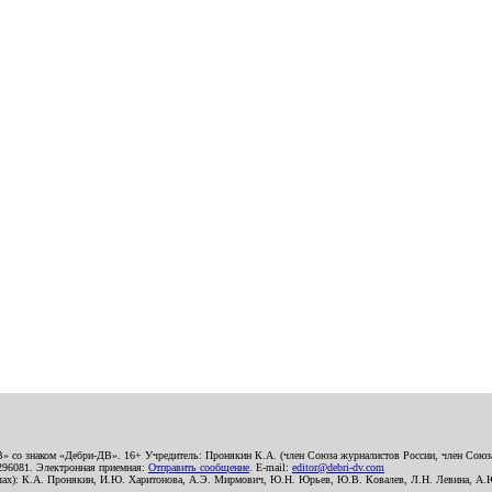
В» со знаком «Дебри-ДВ». 16+ Учредитель: Пронякин К.А. (член Союза журналистов России, член Союза
2296081. Электронная приемная:
Отправить сообщение
. E-mail:
editor@debri-dv.com
алах): К.А. Пронякин, И.Ю. Харитонова, А.Э. Мирмович, Ю.Н. Юрьев, Ю.В. Ковалев, Л.Н. Левина, А.