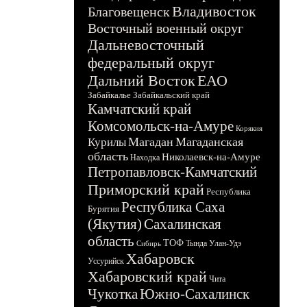
Владивосток
Благовещенск
Восточный военный округ
Дальневосточный
федеральный округ
Дальний Восток
ЕАО
Забайкалье
Забайкальский край
Камчатский край
Комсомольск-на-Амуре
Корякия
Магадан
Магаданская
Курилы
область
Николаевск-на-Амуре
Находка
Петропавловск-Камчатский
Приморский край
Республика
Республика Саха
Бурятия
(Якутия)
Сахалинская
область
ТОФ
Тында
Улан-Удэ
Сибирь
Хабаровск
Уссурийск
Хабаровский край
Чита
Чукотка
Южно-Сахалинск