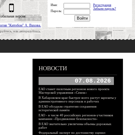
Имя:
Регистрация
Забыли пароль?
Пароль:
обильная версия
огия "Китобои" А. Вахова.
руйтесь, или авторизуйтесь.
НОВОСТИ
07.08.2026
ЕАО станет пилотным регионом нового проекта
Мастерской управления «Сенеж»
В Хабаровском крае быстрее всего растут зарплаты у
административного персонала и рабочих
В ЕАО обсудили стратегию сохранения
исторической памяти
ЕАО - в числе 40 российских регионов-участников
кампании «Продвижение безопасности»
В ЕАО значительно увеличены объемы дорожных
работ
Федеральный эксперт по достоинству оценил