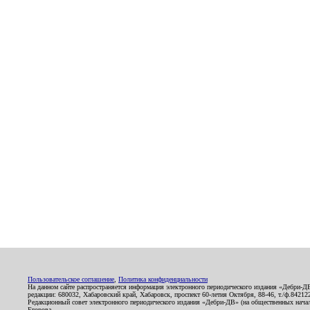
Пользовательское соглашение
,
Политика конфиденциальности
На данном сайте распространяется информация электронного периодического издания «Дебри-Д
редакции: 680032, Хабаровский край, Хабаровск, проспект 60-летия Октября, 88-46, т./ф.8421
Редакционный совет электронного периодического издания «Дебри-ДВ» (на общественных нач
Егорова