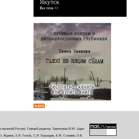
Якутск
Все теги >>
 писателей России). Главный редактор: Харитонова И.Ю. Адрес
Ю. Жданов, Е.Н. Голубь, С.Н. Бурындин, Б.М. Сухинин, О.В.