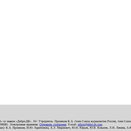
В» со знаком «Дебри-ДВ». 16+ Учредитель: Пронякин К.А. (член Союза журналистов России, член Союза
2296081. Электронная приемная:
Отправить сообщение
. E-mail:
editor@debri-dv.com
алах): К.А. Пронякин, И.Ю. Харитонова, А.Э. Мирмович, Ю.Н. Юрьев, Ю.В. Ковалев, Л.Н. Левина, А.