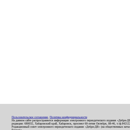
Пользовательское соглашение
,
Политика конфиденциальности
На данном сайте распространяется информация электронного периодического издания «Дебри-Д
редакции: 680032, Хабаровский край, Хабаровск, проспект 60-летия Октября, 88-46, т./ф.8421
Редакционный совет электронного периодического издания «Дебри-ДВ» (на общественных нач
Егорова