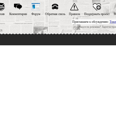
хив
Комментарии
Форум
Обратная связь
Правила
Поддержать проект
М
Приглашаем к обсуждению:
Трил
Надоела реклама? Зарегистри
ск