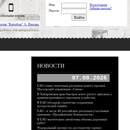
Имя:
Регистрация
Забыли пароль?
Пароль:
обильная версия
огия "Китобои" А. Вахова.
руйтесь, или авторизуйтесь.
НОВОСТИ
07.08.2026
ЕАО станет пилотным регионом нового проекта
Мастерской управления «Сенеж»
В Хабаровском крае быстрее всего растут зарплаты у
административного персонала и рабочих
В ЕАО обсудили стратегию сохранения
исторической памяти
ЕАО - в числе 40 российских регионов-участников
кампании «Продвижение безопасности»
В ЕАО значительно увеличены объемы дорожных
работ
Федеральный эксперт по достоинству оценил