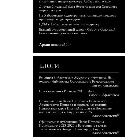
спортивную инфраструктуру Хабаровского края
Дноуглубительный флот будет создан для Северного
морского пути
На Хабаровском судостроительном заводе началось
производство дебаркадеров
ЦУМ в Хабаровске вернули государству
Бывший судоремонтный завод «Якорь» в Советской
Гавани планируют восстановить
Архив новостей >>
БЛОГИ
Районная библиотека в Амурске уничтожена. На
очереди библиотека Островского в Комсомольске?!
павел попельский
Голая вечеринка Роснано 2015г. Итог.
Евгений Афанасьев
Новые находки Павла Петровича Попельского:
Архив газеты Природа и аномальные явления,
Неизвестная карта НижнеАмурЛага и Последние
выставки автора в Амурске по 2025
павел попельский
Официальные публикации Павла Петровича
Попельского 2023-2025 в Болгарии, в газетах
Тихоокеанская Звезда и Наш Город Амурск
павел попельский