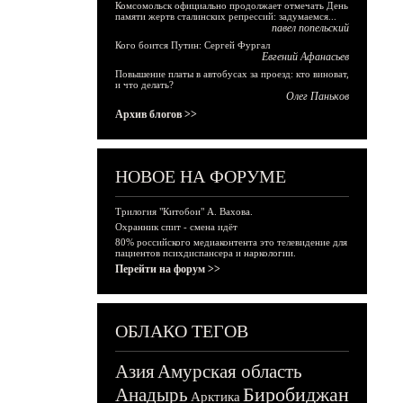
Комсомольск официально продолжает отмечать День
памяти жертв сталинских репрессий: задумаемся...
павел попельский
Кого боится Путин: Сергей Фургал
Евгений Афанасьев
Повышение платы в автобусах за проезд: кто виноват,
и что делать?
Олег Паньков
Архив блогов >>
НОВОЕ НА ФОРУМЕ
Трилогия "Китобои" А. Вахова.
Охранник спит - смена идёт
80% российского медиаконтента это телевидение для
пациентов психдиспансера и наркологии.
Перейти на форум >>
ОБЛАКО ТЕГОВ
Азия
Амурская область
Биробиджан
Анадырь
Арктика