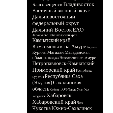
Владивосток
Благовещенск
Восточный военный округ
Дальневосточный
федеральный округ
Дальний Восток
ЕАО
Забайкалье
Забайкальский край
Камчатский край
Комсомольск-на-Амуре
Корякия
Магадан
Магаданская
Курилы
область
Николаевск-на-Амуре
Находка
Петропавловск-Камчатский
Приморский край
Республика
Республика Саха
Бурятия
(Якутия)
Сахалинская
область
ТОФ
Тында
Улан-Удэ
Сибирь
Хабаровск
Уссурийск
Хабаровский край
Чита
Чукотка
Южно-Сахалинск