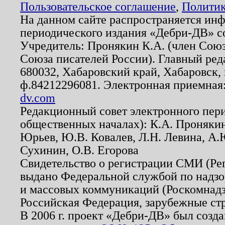
Пользовательское соглашение
,
Политик
На данном сайте распространяется ин
периодического издания «Дебри-ДВ» с
Учредитель: Пронякин К.А. (член Союз
Союза писателей России). Главный ред
680032, Хабаровский край, Хабаровск, п
ф.84212296081. Электронная приемная
dv.com
Редакционный совет электронного пер
общественных началах): К.А. Проняки
Юрьев, Ю.В. Ковалев, Л.Н. Левина, А.
Сухинин, О.В. Егорова
Свидетельство о регистрации СМИ (Р
выдано Федеральной службой по надзо
и массовых коммуникаций (Роскомнадзо
Российская Федерация, зарубежные ст
В 2006 г. проект «Дебри-ДВ» был созда