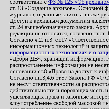
соответствии с
ФЗ № 125 «Об архивном
ст. 13 «Создание архивов». Основной ф
журналов, изданные книги, а также ру
Доступ к архивным документам являетс
ст. 24 вышеобозначенного закона. Арх
редакции не относятся, согласно ст.ст. 
Согласно ч.2. п.3. ст.17 «Ответственн
информационных технологий и защит
информационных технологиях и о защит
«Дебри-ДВ», хранящий информацию, гр
распространение информации не несет.
основании ст.8 «Право на доступ к ин
Согласно пп.3,4,6 ст.57 Закона РФ «О
не несут ответственности за распрост
действительности и порочащих честь и
ущемляющих права и законные интере
злоупотребление свободой массовой ин