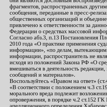
они являются дословным воспроизведе
фрагментов, распространенных другим
сообщения, переданные в пресс-релиза
общественных организаций и объединен
привлечено к ответственности за данн
Федерации о средствах массовой инфо
Согласно абз.3, п.13 Постановления П
2010 года «О практике применения суд
информации», «по делам, вытекающим
информации, распространитель не явл
исходя из положений Закона РФ «О ср
вмешиваться в деятельность редакции, 
сообщений и материалов».
Воспользуйтесь «Правом на ответ» (ст
«В соответствии с положением ч.3 ст.
морального вреда подлежит возложению
опровержения, в порядке ч.2 ст.152 ГК 
апелляционного определения Хабаровско