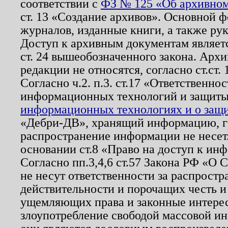
соответствии с
ФЗ № 125 «Об архивном
ст. 13 «Создание архивов». Основной ф
журналов, изданные книги, а также ру
Доступ к архивным документам являетс
ст. 24 вышеобозначенного закона. Арх
редакции не относятся, согласно ст.ст. 
Согласно ч.2. п.3. ст.17 «Ответственн
информационных технологий и защит
информационных технологиях и о защит
«Дебри-ДВ», хранящий информацию, гр
распространение информации не несет.
основании ст.8 «Право на доступ к ин
Согласно пп.3,4,6 ст.57 Закона РФ «О
не несут ответственности за распрост
действительности и порочащих честь и
ущемляющих права и законные интере
злоупотребление свободой массовой ин