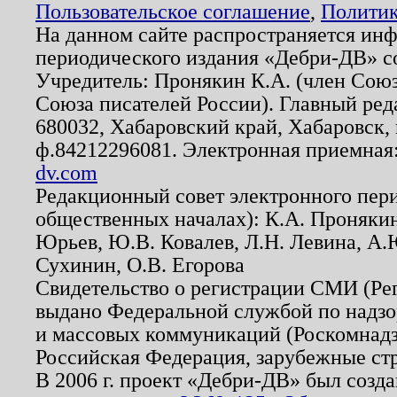
Пользовательское соглашение
,
Политик
На данном сайте распространяется ин
периодического издания «Дебри-ДВ» с
Учредитель: Пронякин К.А. (член Союз
Союза писателей России). Главный ред
680032, Хабаровский край, Хабаровск, п
ф.84212296081. Электронная приемная
dv.com
Редакционный совет электронного пер
общественных началах): К.А. Проняки
Юрьев, Ю.В. Ковалев, Л.Н. Левина, А.
Сухинин, О.В. Егорова
Свидетельство о регистрации СМИ (Р
выдано Федеральной службой по надзо
и массовых коммуникаций (Роскомнадзо
Российская Федерация, зарубежные ст
В 2006 г. проект «Дебри-ДВ» был созда