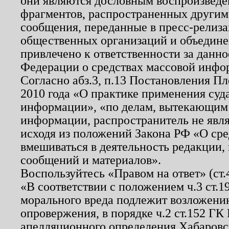
они являются дословным воспроизведе
фрагментов, распространенных другим
сообщения, переданные в пресс-релиза
общественных организаций и объединен
привлечено к ответственности за данн
Федерации о средствах массовой инфо
Согласно абз.3, п.13 Постановления П
2010 года «О практике применения суд
информации», «по делам, вытекающим
информации, распространитель не явл
исходя из положений Закона РФ «О ср
вмешиваться в деятельность редакции, 
сообщений и материалов».
Воспользуйтесь «Правом на ответ» (ст
«В соответствии с положением ч.3 ст.
морального вреда подлежит возложению
опровержения, в порядке ч.2 ст.152 ГК 
апелляционного определения Хабаровско