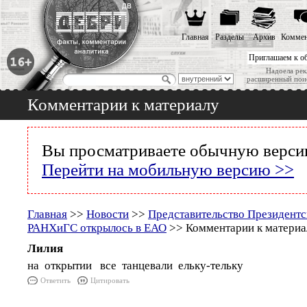
Главная
Разделы
Архив
Коммен
Приглашаем к о
Надоела рек
расширенный пои
Комментарии к материалу
Вы просматриваете обычную версию
Перейти на мобильную версию >>
Главная
>>
Новости
>>
Представительство Президентс
РАНХиГС открылось в ЕАО
>> Комментарии к материа
Лилия
на открытии все танцевали ельку-тельку
Ответить
Цитировать