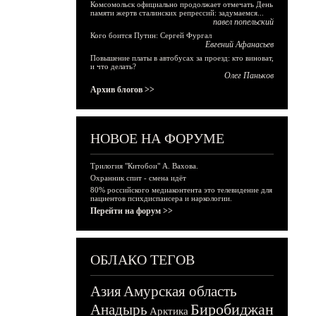
Комсомольск официально продолжает отмечать День
памяти жертв сталинских репрессий: задумаемся...
павел попельский
Кого боится Путин: Сергей Фургал
Евгений Афанасьев
Повышение платы в автобусах за проезд: кто виноват,
и что делать?
Олег Паньков
Архив блогов >>
НОВОЕ НА ФОРУМЕ
Трилогия "Китобои" А. Вахова.
Охранник спит - смена идёт
80% российского медиаконтента это телевидение для
пациентов психдиспансера и наркологии.
Перейти на форум >>
ОБЛАКО ТЕГОВ
Азия
Амурская область
Биробиджан
Анадырь
Арктика