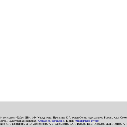
В» со знаком «Дебри-ДВ». 16+ Учредитель: Пронякин К.А. (член Союза журналистов России, член Союза
2296081. Электронная приемная:
Отправить сообщение
. E-mail:
editor@debri-dv.com
алах): К.А. Пронякин, И.Ю. Харитонова, А.Э. Мирмович, Ю.Н. Юрьев, Ю.В. Ковалев, Л.Н. Левина, А.