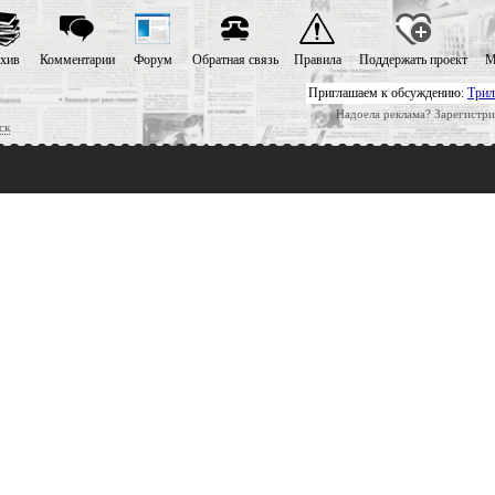
хив
Комментарии
Форум
Обратная связь
Правила
Поддержать проект
М
Приглашаем к обсуждению:
Трил
Надоела реклама? Зарегистри
ск