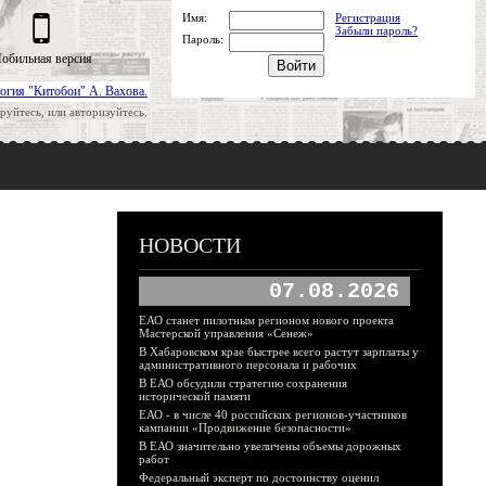
Имя:
Регистрация
Забыли пароль?
Пароль:
обильная версия
огия "Китобои" А. Вахова.
руйтесь, или авторизуйтесь.
НОВОСТИ
07.08.2026
ЕАО станет пилотным регионом нового проекта
Мастерской управления «Сенеж»
В Хабаровском крае быстрее всего растут зарплаты у
административного персонала и рабочих
В ЕАО обсудили стратегию сохранения
исторической памяти
ЕАО - в числе 40 российских регионов-участников
кампании «Продвижение безопасности»
В ЕАО значительно увеличены объемы дорожных
работ
Федеральный эксперт по достоинству оценил