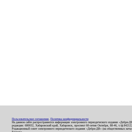
Пользовательское соглашение
,
Политика конфиденциальности
На данном сайте распространяется информация электронного периодического издания «Дебри-Д
редакции: 680032, Хабаровский край, Хабаровск, проспект 60-летия Октября, 88-46, т./ф.8421
Редакционный совет электронного периодического издания «Дебри-ДВ» (на общественных нач
Егорова