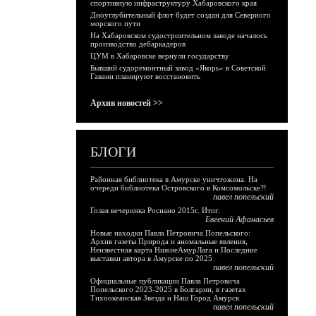
спортивную инфраструктуру Хабаровского края
Дноуглубительный флот будет создан для Северного
морского пути
На Хабаровском судостроительном заводе началось
производство дебаркадеров
ЦУМ в Хабаровске вернули государству
Бывший судоремонтный завод «Якорь» в Советской
Гавани планируют восстановить
Архив новостей >>
БЛОГИ
Районная библиотека в Амурске уничтожена. На
очереди библиотека Островского в Комсомольске?!
павел попельский
Голая вечеринка Роснано 2015г. Итог.
Евгений Афанасьев
Новые находки Павла Петровича Попельского:
Архив газеты Природа и аномальные явления,
Неизвестная карта НижнеАмурЛага и Последние
выставки автора в Амурске по 2025
павел попельский
Официальные публикации Павла Петровича
Попельского 2023-2025 в Болгарии, в газетах
Тихоокеанская Звезда и Наш Город Амурск
павел попельский