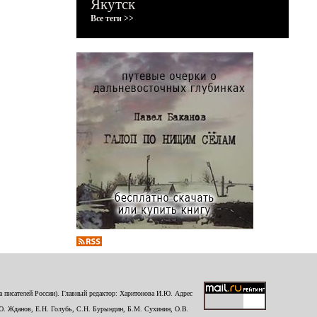
Якутск
Все теги >>
 писателей России). Главный редактор: Харитонова И.Ю. Адрес
Ю. Жданов, Е.Н. Голубь, С.Н. Бурындин, Б.М. Сухинин, О.В.