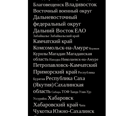
Владивосток
Благовещенск
Восточный военный округ
Дальневосточный
федеральный округ
Дальний Восток
ЕАО
Забайкалье
Забайкальский край
Камчатский край
Комсомольск-на-Амуре
Корякия
Магадан
Магаданская
Курилы
область
Николаевск-на-Амуре
Находка
Петропавловск-Камчатский
Приморский край
Республика
Республика Саха
Бурятия
(Якутия)
Сахалинская
область
ТОФ
Тында
Улан-Удэ
Сибирь
Хабаровск
Уссурийск
Хабаровский край
Чита
Чукотка
Южно-Сахалинск