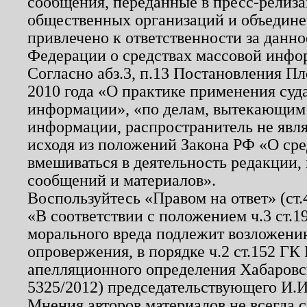
сообщения, переданные в пресс-релиза
общественных организаций и объединен
привлечено к ответственности за данн
Федерации о средствах массовой инфо
Согласно абз.3, п.13 Постановления П
2010 года «О практике применения суд
информации», «по делам, вытекающим
информации, распространитель не явл
исходя из положений Закона РФ «О ср
вмешиваться в деятельность редакции, 
сообщений и материалов».
Воспользуйтесь «Правом на ответ» (ст
«В соответствии с положением ч.3 ст.
морального вреда подлежит возложению
опровержения, в порядке ч.2 ст.152 ГК 
апелляционного определения Хабаровско
5325/2012) председательствующего И.И
Мнения авторов материалов не всегда 