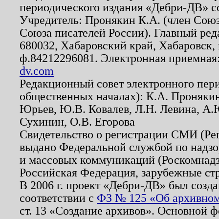
периодического издания «Дебри-ДВ» с
Учредитель: Пронякин К.А. (член Союз
Союза писателей России). Главный ред
680032, Хабаровский край, Хабаровск, п
ф.84212296081. Электронная приемная
dv.com
Редакционный совет электронного пер
общественных началах): К.А. Проняки
Юрьев, Ю.В. Ковалев, Л.Н. Левина, А.
Сухинин, О.В. Егорова
Свидетельство о регистрации СМИ (Р
выдано Федеральной службой по надзо
и массовых коммуникаций (Роскомнадзо
Российская Федерация, зарубежные ст
В 2006 г. проект «Дебри-ДВ» был созда
соответствии с
ФЗ № 125 «Об архивном
ст. 13 «Создание архивов». Основной ф