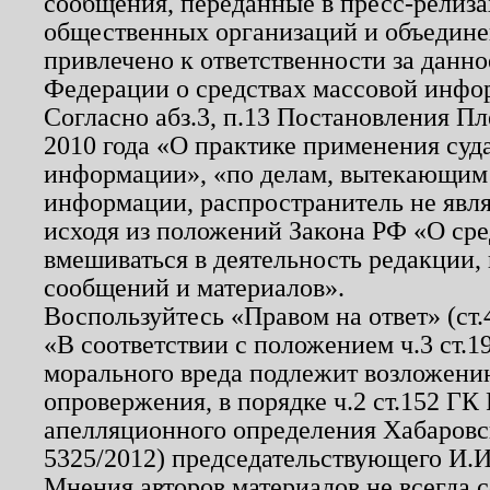
сообщения, переданные в пресс-релиза
общественных организаций и объединен
привлечено к ответственности за данн
Федерации о средствах массовой инфо
Согласно абз.3, п.13 Постановления П
2010 года «О практике применения суд
информации», «по делам, вытекающим
информации, распространитель не явл
исходя из положений Закона РФ «О ср
вмешиваться в деятельность редакции, 
сообщений и материалов».
Воспользуйтесь «Правом на ответ» (ст
«В соответствии с положением ч.3 ст.
морального вреда подлежит возложению
опровержения, в порядке ч.2 ст.152 ГК 
апелляционного определения Хабаровско
5325/2012) председательствующего И.И
Мнения авторов материалов не всегда 