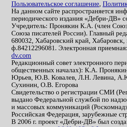
Пользовательское соглашение
,
Политик
На данном сайте распространяется ин
периодического издания «Дебри-ДВ» с
Учредитель: Пронякин К.А. (член Союз
Союза писателей России). Главный ред
680032, Хабаровский край, Хабаровск, п
ф.84212296081. Электронная приемная
dv.com
Редакционный совет электронного пер
общественных началах): К.А. Проняки
Юрьев, Ю.В. Ковалев, Л.Н. Левина, А.
Сухинин, О.В. Егорова
Свидетельство о регистрации СМИ (Р
выдано Федеральной службой по надзо
и массовых коммуникаций (Роскомнадзо
Российская Федерация, зарубежные ст
В 2006 г. проект «Дебри-ДВ» был созда