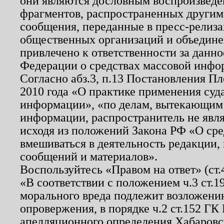
они являются дословным воспроизведе
фрагментов, распространенных другим
сообщения, переданные в пресс-релиза
общественных организаций и объединен
привлечено к ответственности за данн
Федерации о средствах массовой инфо
Согласно абз.3, п.13 Постановления П
2010 года «О практике применения суд
информации», «по делам, вытекающим
информации, распространитель не явл
исходя из положений Закона РФ «О ср
вмешиваться в деятельность редакции, 
сообщений и материалов».
Воспользуйтесь «Правом на ответ» (ст
«В соответствии с положением ч.3 ст.
морального вреда подлежит возложению
опровержения, в порядке ч.2 ст.152 ГК 
апелляционного определения Хабаровско