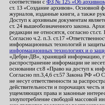
соответствии с
ФЗ № 125 «Об архивном
ст. 13 «Создание архивов». Основной ф
журналов, изданные книги, а также ру
Доступ к архивным документам являетс
ст. 24 вышеобозначенного закона. Арх
редакции не относятся, согласно ст.ст. 
Согласно ч.2. п.3. ст.17 «Ответственн
информационных технологий и защит
информационных технологиях и о защит
«Дебри-ДВ», хранящий информацию, гр
распространение информации не несет.
основании ст.8 «Право на доступ к ин
Согласно пп.3,4,6 ст.57 Закона РФ «О
не несут ответственности за распрост
действительности и порочащих честь и
ущемляющих права и законные интере
злоупотребление свободой массовой ин