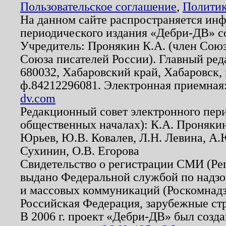
Пользовательское соглашение
,
Политик
На данном сайте распространяется ин
периодического издания «Дебри-ДВ» с
Учредитель: Пронякин К.А. (член Союз
Союза писателей России). Главный ред
680032, Хабаровский край, Хабаровск, п
ф.84212296081. Электронная приемная
dv.com
Редакционный совет электронного пер
общественных началах): К.А. Проняки
Юрьев, Ю.В. Ковалев, Л.Н. Левина, А.
Сухинин, О.В. Егорова
Свидетельство о регистрации СМИ (Р
выдано Федеральной службой по надзо
и массовых коммуникаций (Роскомнадзо
Российская Федерация, зарубежные ст
В 2006 г. проект «Дебри-ДВ» был созда