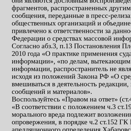
они являются дословным воспроизведе
фрагментов, распространенных другим
сообщения, переданные в пресс-релиза
общественных организаций и объединен
привлечено к ответственности за данн
Федерации о средствах массовой инфо
Согласно абз.3, п.13 Постановления П
2010 года «О практике применения суд
информации», «по делам, вытекающим
информации, распространитель не явл
исходя из положений Закона РФ «О ср
вмешиваться в деятельность редакции, 
сообщений и материалов».
Воспользуйтесь «Правом на ответ» (ст
«В соответствии с положением ч.3 ст.
морального вреда подлежит возложению
опровержения, в порядке ч.2 ст.152 ГК 
апелляционного определения Хабаровско