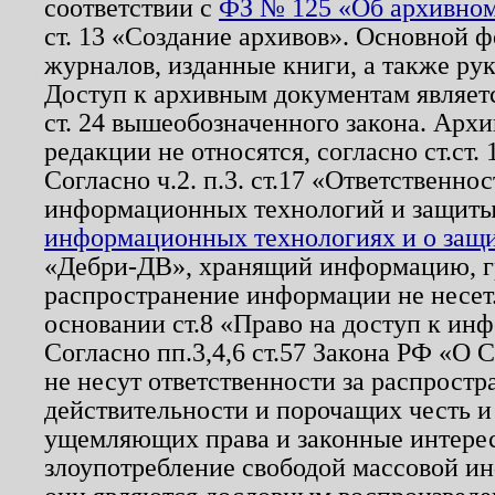
соответствии с
ФЗ № 125 «Об архивном
ст. 13 «Создание архивов». Основной ф
журналов, изданные книги, а также ру
Доступ к архивным документам являетс
ст. 24 вышеобозначенного закона. Арх
редакции не относятся, согласно ст.ст. 
Согласно ч.2. п.3. ст.17 «Ответственн
информационных технологий и защит
информационных технологиях и о защит
«Дебри-ДВ», хранящий информацию, гр
распространение информации не несет.
основании ст.8 «Право на доступ к ин
Согласно пп.3,4,6 ст.57 Закона РФ «О
не несут ответственности за распрост
действительности и порочащих честь и
ущемляющих права и законные интере
злоупотребление свободой массовой ин