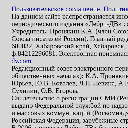
Пользовательское соглашение
,
Политик
На данном сайте распространяется ин
периодического издания «Дебри-ДВ» с
Учредитель: Пронякин К.А. (член Союз
Союза писателей России). Главный ред
680032, Хабаровский край, Хабаровск, п
ф.84212296081. Электронная приемная
dv.com
Редакционный совет электронного пер
общественных началах): К.А. Проняки
Юрьев, Ю.В. Ковалев, Л.Н. Левина, А.
Сухинин, О.В. Егорова
Свидетельство о регистрации СМИ (Р
выдано Федеральной службой по надзо
и массовых коммуникаций (Роскомнадзо
Российская Федерация, зарубежные ст
В 2006 г. проект «Дебри-ДВ» был созда