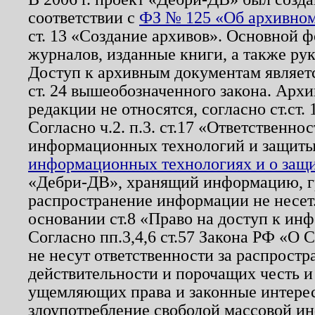
соответствии с
ФЗ № 125 «Об архивном
ст. 13 «Создание архивов». Основной ф
журналов, изданные книги, а также ру
Доступ к архивным документам являетс
ст. 24 вышеобозначенного закона. Арх
редакции не относятся, согласно ст.ст. 
Согласно ч.2. п.3. ст.17 «Ответственн
информационных технологий и защит
информационных технологиях и о защит
«Дебри-ДВ», хранящий информацию, гр
распространение информации не несет.
основании ст.8 «Право на доступ к ин
Согласно пп.3,4,6 ст.57 Закона РФ «О
не несут ответственности за распрост
действительности и порочащих честь и
ущемляющих права и законные интере
злоупотребление свободой массовой ин