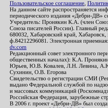
Пользовательское соглашение
,
Политик
На данном сайте распространяется ин
периодического издания «Дебри-ДВ» с
Учредитель: Пронякин К.А. (член Союз
Союза писателей России). Главный ред
680032, Хабаровский край, Хабаровск, п
ф.84212296081. Электронная приемная
dv.com
Редакционный совет электронного пер
общественных началах): К.А. Проняки
Юрьев, Ю.В. Ковалев, Л.Н. Левина, А.
Сухинин, О.В. Егорова
Свидетельство о регистрации СМИ (Р
выдано Федеральной службой по надзо
и массовых коммуникаций (Роскомнадзо
Российская Федерация, зарубежные ст
В 2006 г. проект «Дебри-ДВ» был созда