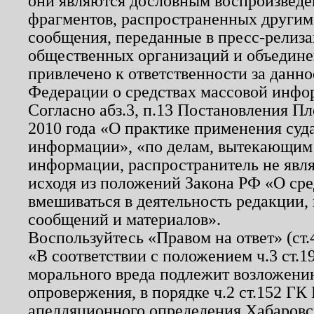
они являются дословным воспроизведе
фрагментов, распространенных другим
сообщения, переданные в пресс-релиза
общественных организаций и объединен
привлечено к ответственности за данн
Федерации о средствах массовой инфо
Согласно абз.3, п.13 Постановления П
2010 года «О практике применения суд
информации», «по делам, вытекающим
информации, распространитель не явл
исходя из положений Закона РФ «О ср
вмешиваться в деятельность редакции, 
сообщений и материалов».
Воспользуйтесь «Правом на ответ» (ст
«В соответствии с положением ч.3 ст.
морального вреда подлежит возложению
опровержения, в порядке ч.2 ст.152 ГК 
апелляционного определения Хабаровско