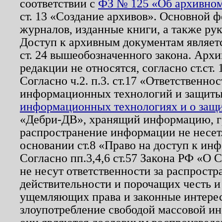
соответствии с
ФЗ № 125 «Об архивном
ст. 13 «Создание архивов». Основной ф
журналов, изданные книги, а также ру
Доступ к архивным документам являетс
ст. 24 вышеобозначенного закона. Арх
редакции не относятся, согласно ст.ст. 
Согласно ч.2. п.3. ст.17 «Ответственн
информационных технологий и защит
информационных технологиях и о защит
«Дебри-ДВ», хранящий информацию, гр
распространение информации не несет.
основании ст.8 «Право на доступ к ин
Согласно пп.3,4,6 ст.57 Закона РФ «О
не несут ответственности за распрост
действительности и порочащих честь и
ущемляющих права и законные интере
злоупотребление свободой массовой ин