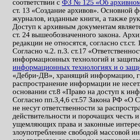
соответствии с
ФЗ № 125 «Об архивном
ст. 13 «Создание архивов». Основной ф
журналов, изданные книги, а также ру
Доступ к архивным документам являетс
ст. 24 вышеобозначенного закона. Арх
редакции не относятся, согласно ст.ст. 
Согласно ч.2. п.3. ст.17 «Ответственн
информационных технологий и защит
информационных технологиях и о защит
«Дебри-ДВ», хранящий информацию, гр
распространение информации не несет.
основании ст.8 «Право на доступ к ин
Согласно пп.3,4,6 ст.57 Закона РФ «О
не несут ответственности за распрост
действительности и порочащих честь и
ущемляющих права и законные интере
злоупотребление свободой массовой ин