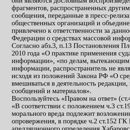
они являются дословным воспроизведе
фрагментов, распространенных другим
сообщения, переданные в пресс-релиза
общественных организаций и объединен
привлечено к ответственности за данн
Федерации о средствах массовой инфо
Согласно абз.3, п.13 Постановления П
2010 года «О практике применения суд
информации», «по делам, вытекающим
информации, распространитель не явл
исходя из положений Закона РФ «О ср
вмешиваться в деятельность редакции, 
сообщений и материалов».
Воспользуйтесь «Правом на ответ» (ст
«В соответствии с положением ч.3 ст.
морального вреда подлежит возложению
опровержения, в порядке ч.2 ст.152 ГК 
апелляционного определения Хабаровско