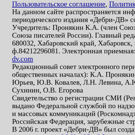
Пользовательское соглашение
,
Политик
На данном сайте распространяется ин
периодического издания «Дебри-ДВ» с
Учредитель: Пронякин К.А. (член Союз
Союза писателей России). Главный ред
680032, Хабаровский край, Хабаровск, п
ф.84212296081. Электронная приемная
dv.com
Редакционный совет электронного пер
общественных началах): К.А. Проняки
Юрьев, Ю.В. Ковалев, Л.Н. Левина, А.
Сухинин, О.В. Егорова
Свидетельство о регистрации СМИ (Р
выдано Федеральной службой по надзо
и массовых коммуникаций (Роскомнадзо
Российская Федерация, зарубежные ст
В 2006 г. проект «Дебри-ДВ» был созда