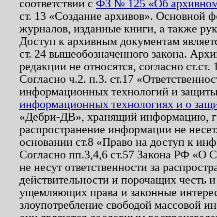
соответствии с
ФЗ № 125 «Об архивном
ст. 13 «Создание архивов». Основной ф
журналов, изданные книги, а также ру
Доступ к архивным документам являетс
ст. 24 вышеобозначенного закона. Арх
редакции не относятся, согласно ст.ст. 
Согласно ч.2. п.3. ст.17 «Ответственн
информационных технологий и защит
информационных технологиях и о защит
«Дебри-ДВ», хранящий информацию, гр
распространение информации не несет.
основании ст.8 «Право на доступ к ин
Согласно пп.3,4,6 ст.57 Закона РФ «О
не несут ответственности за распрост
действительности и порочащих честь и
ущемляющих права и законные интере
злоупотребление свободой массовой ин