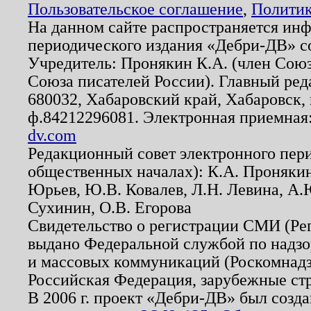
Пользовательское соглашение
,
Политик
На данном сайте распространяется ин
периодического издания «Дебри-ДВ» с
Учредитель: Пронякин К.А. (член Союз
Союза писателей России). Главный ред
680032, Хабаровский край, Хабаровск, п
ф.84212296081. Электронная приемная
dv.com
Редакционный совет электронного пер
общественных началах): К.А. Проняки
Юрьев, Ю.В. Ковалев, Л.Н. Левина, А.
Сухинин, О.В. Егорова
Свидетельство о регистрации СМИ (Р
выдано Федеральной службой по надзо
и массовых коммуникаций (Роскомнадзо
Российская Федерация, зарубежные ст
В 2006 г. проект «Дебри-ДВ» был созда