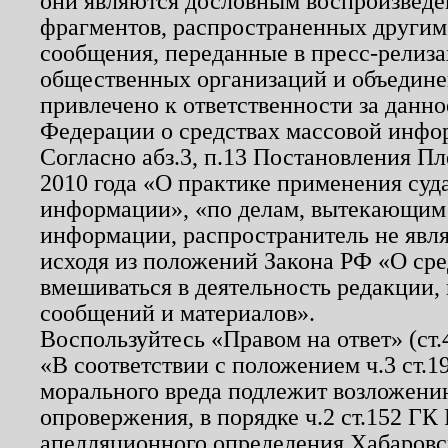
они являются дословным воспроизведе
фрагментов, распространенных другим
сообщения, переданные в пресс-релиза
общественных организаций и объединен
привлечено к ответственности за данн
Федерации о средствах массовой инфо
Согласно абз.3, п.13 Постановления П
2010 года «О практике применения суд
информации», «по делам, вытекающим
информации, распространитель не явл
исходя из положений Закона РФ «О ср
вмешиваться в деятельность редакции, 
сообщений и материалов».
Воспользуйтесь «Правом на ответ» (ст
«В соответствии с положением ч.3 ст.
морального вреда подлежит возложению
опровержения, в порядке ч.2 ст.152 ГК 
апелляционного определения Хабаровско