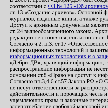
соответствии с
ФЗ № 125 «Об архивном
ст. 13 «Создание архивов». Основной ф
журналов, изданные книги, а также ру
Доступ к архивным документам являетс
ст. 24 вышеобозначенного закона. Арх
редакции не относятся, согласно ст.ст. 
Согласно ч.2. п.3. ст.17 «Ответственн
информационных технологий и защит
информационных технологиях и о защит
«Дебри-ДВ», хранящий информацию, гр
распространение информации не несет.
основании ст.8 «Право на доступ к ин
Согласно пп.3,4,6 ст.57 Закона РФ «О
не несут ответственности за распрост
действительности и порочащих честь и
ущемляющих права и законные интере
злоупотребление свободой массовой ин