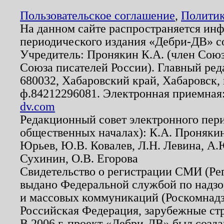
Пользовательское соглашение
,
Политик
На данном сайте распространяется ин
периодического издания «Дебри-ДВ» с
Учредитель: Пронякин К.А. (член Союз
Союза писателей России). Главный ред
680032, Хабаровский край, Хабаровск, п
ф.84212296081. Электронная приемная
dv.com
Редакционный совет электронного пер
общественных началах): К.А. Проняки
Юрьев, Ю.В. Ковалев, Л.Н. Левина, А.
Сухинин, О.В. Егорова
Свидетельство о регистрации СМИ (Р
выдано Федеральной службой по надзо
и массовых коммуникаций (Роскомнадзо
Российская Федерация, зарубежные ст
В 2006 г. проект «Дебри-ДВ» был созда