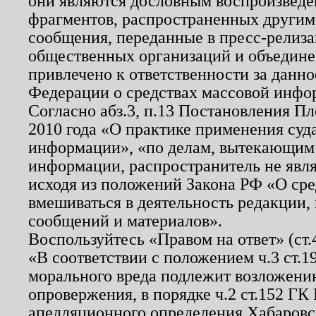
они являются дословным воспроизведе
фрагментов, распространенных другим
сообщения, переданные в пресс-релиза
общественных организаций и объединен
привлечено к ответственности за данн
Федерации о средствах массовой инфо
Согласно абз.3, п.13 Постановления П
2010 года «О практике применения суд
информации», «по делам, вытекающим
информации, распространитель не явл
исходя из положений Закона РФ «О ср
вмешиваться в деятельность редакции, 
сообщений и материалов».
Воспользуйтесь «Правом на ответ» (ст
«В соответствии с положением ч.3 ст.
морального вреда подлежит возложению
опровержения, в порядке ч.2 ст.152 ГК 
апелляционного определения Хабаровско