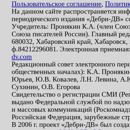
Пользовательское соглашение
,
Политик
На данном сайте распространяется ин
периодического издания «Дебри-ДВ» с
Учредитель: Пронякин К.А. (член Союз
Союза писателей России). Главный ред
680032, Хабаровский край, Хабаровск, п
ф.84212296081. Электронная приемная
dv.com
Редакционный совет электронного пер
общественных началах): К.А. Проняки
Юрьев, Ю.В. Ковалев, Л.Н. Левина, А.
Сухинин, О.В. Егорова
Свидетельство о регистрации СМИ (Р
выдано Федеральной службой по надзо
и массовых коммуникаций (Роскомнадзо
Российская Федерация, зарубежные ст
В 2006 г. проект «Дебри-ДВ» был созда