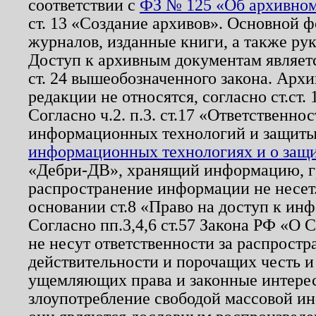
соответствии с
ФЗ № 125 «Об архивном
ст. 13 «Создание архивов». Основной ф
журналов, изданные книги, а также ру
Доступ к архивным документам являетс
ст. 24 вышеобозначенного закона. Арх
редакции не относятся, согласно ст.ст. 
Согласно ч.2. п.3. ст.17 «Ответственн
информационных технологий и защит
информационных технологиях и о защит
«Дебри-ДВ», хранящий информацию, гр
распространение информации не несет.
основании ст.8 «Право на доступ к ин
Согласно пп.3,4,6 ст.57 Закона РФ «О
не несут ответственности за распрост
действительности и порочащих честь и
ущемляющих права и законные интере
злоупотребление свободой массовой ин