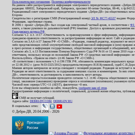
Пользовательское соглашение
,
Политика конфиденциальности
На данном сайте распространяется информация электронного периодического издания «Дебри-Д
редакции: 680032, Хабаровский край, Хабаровск, проспект 60-летия Октября, 88-46, т./ф.8421
Редакционный совет электронного периодического издания «Дебри-ДВ» (на общественных нач
Егорова
Свидетельство о регистрации СМИ (Регистрационный номер)
ЭЛ № ФС77-45537
выдано Федера
Федерация, зарубежные страны.
В 2006 г. проект «Дебри-ДВ» был создан как электронный частный архив, в соответствии с
ФЗ 
книги, а также рукописи по дальневосточной (РФ) тематике. Доступ к архивным документам явля
Гражданского кодекса РФ
.
Согласно ч.2. п.3. ст.17 «Ответственность за правонарушения в сфере информации, информац
гражданско-правовую ответственность за распространение информации не несет. Сайт и редакци
Согласно пп.3,4,6 ст.57 Закона РФ «О СМИ», «Редакция, главный редактор, журналист не несут
либо представляющих собой злоупотребление свободой массовой информации и (или) правами ж
в пресс-релизах и информация государственных, общественных организаций и объединений), кот
Согласно абз.3, п.13 Постановления Пленума Верховного Суда РФ №16 от 15 июня 2010 года 
ответчиком, поскольку исходя из положений Закона РФ «О средствах массовой информации» не 
Воспользуйтесь «Правом на ответ» (ст.46 Закона РФ «О СМИ»).
«В соответствии с положением ч.3 ст.196 ГПК РФ, обязанность компенсации морального вреда п
от 22.08.2012 г. (дело №33-5325/2012) председательствующего И.И.Куликовой, судей С.И.Дор
Мнения авторов материалов не всегда совпадают с позицией редакции. Редакция не вступает в п
Редакция не несет ответственность за содержание внешних ссылок и комментариев. За них отве
ДВ», ответственность за достоверность и наполняемость несут авторы.
Политические опросы/голосования проводятся согласно ч.2. ст.46 «Опросы общественного мнени
(лица), заказавшее (заказавших) проведение опроса и оплатившее (оплативших) указанную публик
Часовой пояс сервера UTC+11 (AEST), фактически +8 мск.
Если вы обнаружили ошибки на сайте, пожалуйста,
сообщите нам об этом
.
Распространение информации о политической, социальной, духовной жизни общества, публикац
СМИ не получает субсидий.
Адреса сайта:
DEBRI-DV.COM
,
DEBRI-DV.RU
.
В социальных сетях:
© Дебри-ДВ, 20.04.2006 - 2026