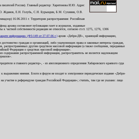
 писателей России). Главный редактор: Харитонова И.Ю. Адрес
Ю. Жданов, Е.Н. Голубь, С.Н. Бурындин, Б.М. Сухинин, О.В.
надзор) 16.06.2011 г. Территория распространения: Российская
й фонд архива составляют публикации газет и журналов, изданные
к частной собственности редакции не относятся, согласно ст.ст. 1275, 1276, 1306
щите информации» (ФЗ-149 от 27.07.06 г.)
архив «Дебри-ДВ», хранящий информацию,
ь и достоинство граждан и организаций, либо ущемляющих права и законные интересы граждан,
ов, распространенных другим средством массовой информации (а также сообщения, переданные
сийской Федерации о средствах массовой информации».
из содержания распространенной информации, распространитель не является надлежащим
ериалов».
редителя и главного редактор», - из апелляционного определения Хабаровского краевого суда
ны к выражению мнения. Блоги и форум не входят в электронное периодическое издание «Дебри-
а участие в референдуме граждан Российской Федерации»; считать, там где не указано: лицо