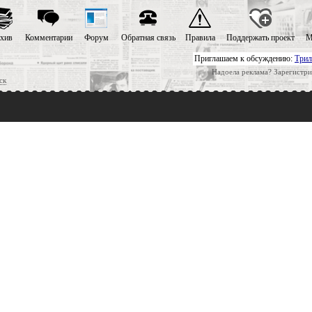
хив
Комментарии
Форум
Обратная связь
Правила
Поддержать проект
М
Приглашаем к обсуждению:
Трил
Надоела реклама? Зарегистри
ск