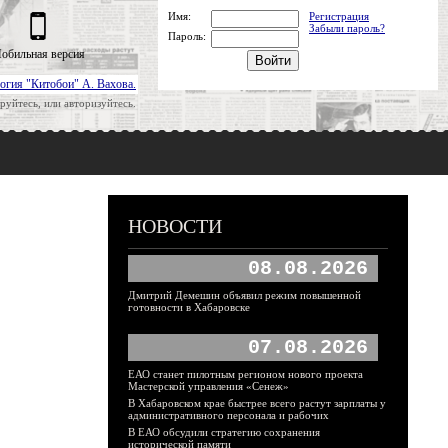
Имя:
Регистрация
Забыли пароль?
Пароль:
обильная версия
огия "Китобои" А. Вахова.
руйтесь, или авторизуйтесь.
НОВОСТИ
08.08.2026
Дмитрий Демешин объявил режим повышенной
готовности в Хабаровске
07.08.2026
ЕАО станет пилотным регионом нового проекта
Мастерской управления «Сенеж»
В Хабаровском крае быстрее всего растут зарплаты у
административного персонала и рабочих
В ЕАО обсудили стратегию сохранения
исторической памяти