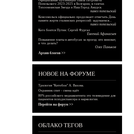
Официальные публикации Павла Петровича
Попельского 2023-2025 в Болгарии, в газетах
Тихоокеанская Звезда и Наш Город Амурск
павел попельский
Комсомольск официально продолжает отмечать День
памяти жертв сталинских репрессий: задумаемся...
павел попельский
Кого боится Путин: Сергей Фургал
Евгений Афанасьев
Повышение платы в автобусах за проезд: кто виноват,
и что делать?
Олег Паньков
Архив блогов >>
НОВОЕ НА ФОРУМЕ
Трилогия "Китобои" А. Вахова.
Охранник спит - смена идёт
80% российского медиаконтента это телевидение для
пациентов психдиспансера и наркологии.
Перейти на форум >>
ОБЛАКО ТЕГОВ