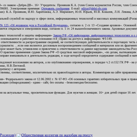
В» со знаком «Дебри-ДВ». 16+ Учредитель: Пронякин К.А. (член Союза журналистов России, член Союза
2296081. Электронная приемная:
Отправить сообщение
. E-mail:
editor@debri-dv.com
алах): К.А. Пронякин, И.Ю. Харитонова, А.Э. Мирмович, Ю.Н. Юрьев, Ю.В. Ковалев, Л.Н. Левина, А.
льной службой по надзору в сфере связи, информационных технологий и массовых коммуникаций (Роском
№ 125 «Об архивном деле в Российской Федерации»
, согласно п. 2 ст. 13 «Создание архивов». Основно
ется открытым в электронном виде, согласно п. 1 ст. 24 вышеобозначенного закона. Архивные документы 
ионных технологий и защиты информации»
Закона РФ «Об информации, информационных технологиях и о за
я основываются и работают на основании ст.8 «Право на доступ к информации» ФЗ-149.
 ответственности за распространение сведений, не соответствующих действительности и порочащих чест
урналиста: ...если они являются дословным воспроизведением сообщений и материалов или их фрагмент
орое может быть установлено и привлечено к ответственности за данное нарушение законодательства Рос
«О практике применения судами Закона РФ «О средствах массовой информации», «по делам, вытекающим 
вправе вмешиваться в деятельность редакции, в ходе которой определяется содержание сообщений и мат
одлежит возложению на авторов, а по опубликованию опровержения, в порядке ч.2 ст.152 ГК РФ - на уч
ожко, Н.В.Пестовой.
ереписку с авторами.
тственны, соответственно, исключительно их правообладатели и авторы. Комментарии на сайте приравне
я» Федерального закона от 12.06.2002 г. № 67-ФЗ «Об основных гарантиях избирательных прав и права н
ацию (обнародование) - едино - сайт, без оплаты - безвозмездно/бесплатно.
ии на актуальные темы, просветительские функции. Для мужчин и женщин. 16+ для детей старше 16 лет.