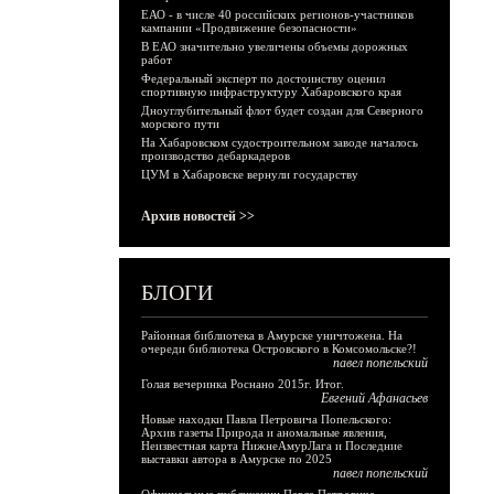
ЕАО - в числе 40 российских регионов-участников
кампании «Продвижение безопасности»
В ЕАО значительно увеличены объемы дорожных
работ
Федеральный эксперт по достоинству оценил
спортивную инфраструктуру Хабаровского края
Дноуглубительный флот будет создан для Северного
морского пути
На Хабаровском судостроительном заводе началось
производство дебаркадеров
ЦУМ в Хабаровске вернули государству
Архив новостей >>
БЛОГИ
Районная библиотека в Амурске уничтожена. На
очереди библиотека Островского в Комсомольске?!
павел попельский
Голая вечеринка Роснано 2015г. Итог.
Евгений Афанасьев
Новые находки Павла Петровича Попельского:
Архив газеты Природа и аномальные явления,
Неизвестная карта НижнеАмурЛага и Последние
выставки автора в Амурске по 2025
павел попельский