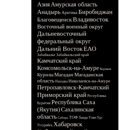
Азия
Амурская область
Биробиджан
Анадырь
Арктика
Владивосток
Благовещенск
Восточный военный округ
Дальневосточный
федеральный округ
Дальний Восток
ЕАО
Забайкалье
Забайкальский край
Камчатский край
Комсомольск-на-Амуре
Корякия
Магадан
Магаданская
Курилы
область
Николаевск-на-Амуре
Находка
Петропавловск-Камчатский
Приморский край
Республика
Республика Саха
Бурятия
(Якутия)
Сахалинская
область
ТОФ
Тында
Улан-Удэ
Сибирь
Хабаровск
Уссурийск