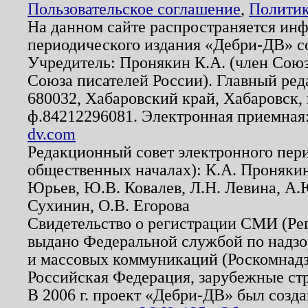
Пользовательское соглашение
,
Политик
На данном сайте распространяется ин
периодического издания «Дебри-ДВ» с
Учредитель: Пронякин К.А. (член Союз
Союза писателей России). Главный ред
680032, Хабаровский край, Хабаровск, п
ф.84212296081. Электронная приемная
dv.com
Редакционный совет электронного пер
общественных началах): К.А. Проняки
Юрьев, Ю.В. Ковалев, Л.Н. Левина, А.
Сухинин, О.В. Егорова
Свидетельство о регистрации СМИ (Р
выдано Федеральной службой по надзо
и массовых коммуникаций (Роскомнадзо
Российская Федерация, зарубежные ст
В 2006 г. проект «Дебри-ДВ» был созда