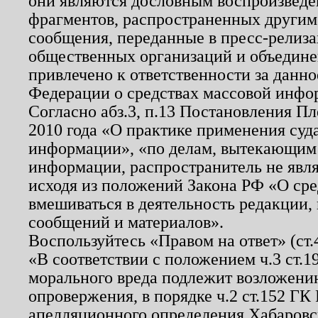
они являются дословным воспроизведе
фрагментов, распространенных другим
сообщения, переданные в пресс-релиза
общественных организаций и объединен
привлечено к ответственности за данн
Федерации о средствах массовой инфо
Согласно абз.3, п.13 Постановления П
2010 года «О практике применения суд
информации», «по делам, вытекающим
информации, распространитель не явл
исходя из положений Закона РФ «О ср
вмешиваться в деятельность редакции, 
сообщений и материалов».
Воспользуйтесь «Правом на ответ» (ст
«В соответствии с положением ч.3 ст.
морального вреда подлежит возложению
опровержения, в порядке ч.2 ст.152 ГК 
апелляционного определения Хабаровско