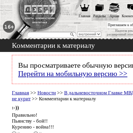
Главная
Разделы
Архив
Коммен
Приглашаем к о
Надоела рек
расширенный пои
Комментарии к материалу
Вы просматриваете обычную версию
Перейти на мобильную версию >>
Главная
>>
Новости
>>
В дальневосточном Главке МВД
не курит
>> Комментарии к материалу
:-))
Правильно!
Пьянству - бой!!
Курению - война!!!