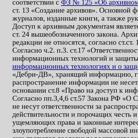
соответствии с
ФЗ № 125 «Об архивном
ст. 13 «Создание архивов». Основной ф
журналов, изданные книги, а также ру
Доступ к архивным документам являетс
ст. 24 вышеобозначенного закона. Арх
редакции не относятся, согласно ст.ст. 
Согласно ч.2. п.3. ст.17 «Ответственн
информационных технологий и защит
информационных технологиях и о защит
«Дебри-ДВ», хранящий информацию, гр
распространение информации не несет.
основании ст.8 «Право на доступ к ин
Согласно пп.3,4,6 ст.57 Закона РФ «О
не несут ответственности за распрост
действительности и порочащих честь и
ущемляющих права и законные интере
злоупотребление свободой массовой ин