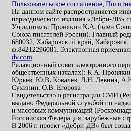
Пользовательское соглашение
,
Политик
На данном сайте распространяется ин
периодического издания «Дебри-ДВ» с
Учредитель: Пронякин К.А. (член Союз
Союза писателей России). Главный ред
680032, Хабаровский край, Хабаровск, п
ф.84212296081. Электронная приемная
dv.com
Редакционный совет электронного пер
общественных началах): К.А. Проняки
Юрьев, Ю.В. Ковалев, Л.Н. Левина, А.
Сухинин, О.В. Егорова
Свидетельство о регистрации СМИ (Р
выдано Федеральной службой по надзо
и массовых коммуникаций (Роскомнадзо
Российская Федерация, зарубежные ст
В 2006 г. проект «Дебри-ДВ» был созда