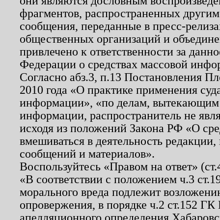
они являются дословным воспроизведе
фрагментов, распространенных другим
сообщения, переданные в пресс-релиза
общественных организаций и объединен
привлечено к ответственности за данн
Федерации о средствах массовой инфо
Согласно абз.3, п.13 Постановления П
2010 года «О практике применения суд
информации», «по делам, вытекающим
информации, распространитель не явл
исходя из положений Закона РФ «О ср
вмешиваться в деятельность редакции, 
сообщений и материалов».
Воспользуйтесь «Правом на ответ» (ст
«В соответствии с положением ч.3 ст.
морального вреда подлежит возложению
опровержения, в порядке ч.2 ст.152 ГК 
апелляционного определения Хабаровско