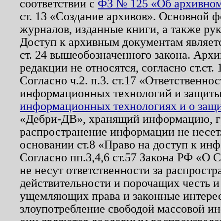
соответствии с
ФЗ № 125 «Об архивном
ст. 13 «Создание архивов». Основной ф
журналов, изданные книги, а также ру
Доступ к архивным документам являетс
ст. 24 вышеобозначенного закона. Арх
редакции не относятся, согласно ст.ст. 
Согласно ч.2. п.3. ст.17 «Ответственн
информационных технологий и защит
информационных технологиях и о защит
«Дебри-ДВ», хранящий информацию, гр
распространение информации не несет.
основании ст.8 «Право на доступ к ин
Согласно пп.3,4,6 ст.57 Закона РФ «О
не несут ответственности за распрост
действительности и порочащих честь и
ущемляющих права и законные интере
злоупотребление свободой массовой ин