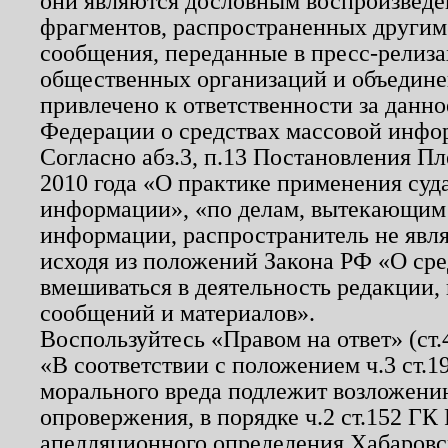
они являются дословным воспроизведе
фрагментов, распространенных другим
сообщения, переданные в пресс-релиза
общественных организаций и объединен
привлечено к ответственности за данн
Федерации о средствах массовой инфо
Согласно абз.3, п.13 Постановления П
2010 года «О практике применения суд
информации», «по делам, вытекающим
информации, распространитель не явл
исходя из положений Закона РФ «О ср
вмешиваться в деятельность редакции, 
сообщений и материалов».
Воспользуйтесь «Правом на ответ» (ст
«В соответствии с положением ч.3 ст.
морального вреда подлежит возложению
опровержения, в порядке ч.2 ст.152 ГК 
апелляционного определения Хабаровско