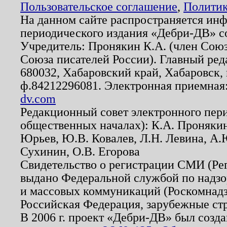
Пользовательское соглашение
,
Политик
На данном сайте распространяется ин
периодического издания «Дебри-ДВ» с
Учредитель: Пронякин К.А. (член Союз
Союза писателей России). Главный ред
680032, Хабаровский край, Хабаровск, п
ф.84212296081. Электронная приемная
dv.com
Редакционный совет электронного пер
общественных началах): К.А. Проняки
Юрьев, Ю.В. Ковалев, Л.Н. Левина, А.
Сухинин, О.В. Егорова
Свидетельство о регистрации СМИ (Р
выдано Федеральной службой по надзо
и массовых коммуникаций (Роскомнадзо
Российская Федерация, зарубежные ст
В 2006 г. проект «Дебри-ДВ» был созда