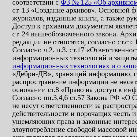
соответствии с
ФЗ № 125 «Об архивном
ст. 13 «Создание архивов». Основной ф
журналов, изданные книги, а также ру
Доступ к архивным документам являетс
ст. 24 вышеобозначенного закона. Арх
редакции не относятся, согласно ст.ст. 
Согласно ч.2. п.3. ст.17 «Ответственн
информационных технологий и защит
информационных технологиях и о защит
«Дебри-ДВ», хранящий информацию, гр
распространение информации не несет.
основании ст.8 «Право на доступ к ин
Согласно пп.3,4,6 ст.57 Закона РФ «О
не несут ответственности за распрост
действительности и порочащих честь и
ущемляющих права и законные интере
злоупотребление свободой массовой ин