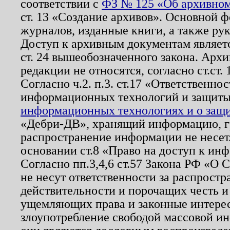
соответствии с
ФЗ № 125 «Об архивном
ст. 13 «Создание архивов». Основной ф
журналов, изданные книги, а также ру
Доступ к архивным документам являетс
ст. 24 вышеобозначенного закона. Арх
редакции не относятся, согласно ст.ст. 
Согласно ч.2. п.3. ст.17 «Ответственн
информационных технологий и защит
информационных технологиях и о защит
«Дебри-ДВ», хранящий информацию, гр
распространение информации не несет.
основании ст.8 «Право на доступ к ин
Согласно пп.3,4,6 ст.57 Закона РФ «О
не несут ответственности за распрост
действительности и порочащих честь и
ущемляющих права и законные интере
злоупотребление свободой массовой ин