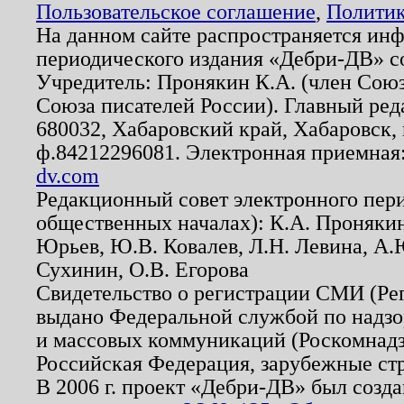
Пользовательское соглашение
,
Политик
На данном сайте распространяется ин
периодического издания «Дебри-ДВ» с
Учредитель: Пронякин К.А. (член Союз
Союза писателей России). Главный ред
680032, Хабаровский край, Хабаровск, п
ф.84212296081. Электронная приемная
dv.com
Редакционный совет электронного пер
общественных началах): К.А. Проняки
Юрьев, Ю.В. Ковалев, Л.Н. Левина, А.
Сухинин, О.В. Егорова
Свидетельство о регистрации СМИ (Р
выдано Федеральной службой по надзо
и массовых коммуникаций (Роскомнадзо
Российская Федерация, зарубежные ст
В 2006 г. проект «Дебри-ДВ» был созда