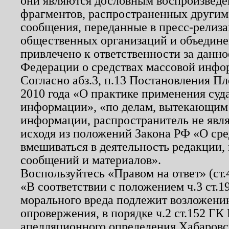
они являются дословным воспроизведе
фрагментов, распространенных другим
сообщения, переданные в пресс-релиза
общественных организаций и объединен
привлечено к ответственности за данн
Федерации о средствах массовой инфо
Согласно абз.3, п.13 Постановления П
2010 года «О практике применения суд
информации», «по делам, вытекающим
информации, распространитель не явл
исходя из положений Закона РФ «О ср
вмешиваться в деятельность редакции, 
сообщений и материалов».
Воспользуйтесь «Правом на ответ» (ст
«В соответствии с положением ч.3 ст.
морального вреда подлежит возложению
опровержения, в порядке ч.2 ст.152 ГК 
апелляционного определения Хабаровско