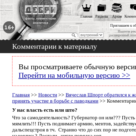
Главная
Разделы
Архив
Коммен
Приглашаем к о
Надоела рек
расширенный пои
Комментарии к материалу
Вы просматриваете обычную версию
Перейти на мобильную версию >>
Главная
>>
Новости
>>
Вячеслав Шпорт обратился к ж
принять участие в борьбе с паводками
>> Комментарии
У нас власть есть или што?
Что за самодеятельность? Губернатор он или??? Пусть 
мямлить!!! Пусть поднимает армию, ментов, задействуе
дальспецстроя в тч. Странно что до сих пор не подгот
надеялись? Достали , нигде порядка нет ...