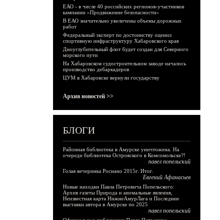
ЕАО - в числе 40 российских регионов-участников
кампании «Продвижение безопасности»
В ЕАО значительно увеличены объемы дорожных
работ
Федеральный эксперт по достоинству оценил
спортивную инфраструктуру Хабаровского края
Дноуглубительный флот будет создан для Северного
морского пути
На Хабаровском судостроительном заводе началось
производство дебаркадеров
ЦУМ в Хабаровске вернули государству
Архив новостей >>
БЛОГИ
Районная библиотека в Амурске уничтожена. На
очереди библиотека Островского в Комсомольске?!
павел попельский
Голая вечеринка Роснано 2015г. Итог.
Евгений Афанасьев
Новые находки Павла Петровича Попельского:
Архив газеты Природа и аномальные явления,
Неизвестная карта НижнеАмурЛага и Последние
выставки автора в Амурске по 2025
павел попельский