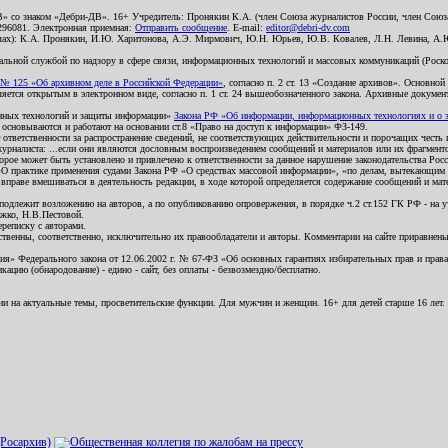
В» со знаком «Дебри-ДВ». 16+ Учредитель: Пронякин К.А. (член Союза журналистов России, член Союза
2296081. Электронная приемная:
Отправить сообщение
. E-mail:
editor@debri-dv.com
алах): К.А. Пронякин, И.Ю. Харитонова, А.Э. Мирмович, Ю.Н. Юрьев, Ю.В. Ковалев, Л.Н. Левина, А.
льной службой по надзору в сфере связи, информационных технологий и массовых коммуникаций (Роском
№ 125 «Об архивном деле в Российской Федерации»
, согласно п. 2 ст. 13 «Создание архивов». Основно
ется открытым в электронном виде, согласно п. 1 ст. 24 вышеобозначенного закона. Архивные документы 
ионных технологий и защиты информации»
Закона РФ «Об информации, информационных технологиях и о за
я основываются и работают на основании ст.8 «Право на доступ к информации» ФЗ-149.
 ответственности за распространение сведений, не соответствующих действительности и порочащих чест
урналиста: ...если они являются дословным воспроизведением сообщений и материалов или их фрагмент
орое может быть установлено и привлечено к ответственности за данное нарушение законодательства Рос
«О практике применения судами Закона РФ «О средствах массовой информации», «по делам, вытекающим 
вправе вмешиваться в деятельность редакции, в ходе которой определяется содержание сообщений и мат
одлежит возложению на авторов, а по опубликованию опровержения, в порядке ч.2 ст.152 ГК РФ - на уч
ожко, Н.В.Пестовой.
ереписку с авторами.
тственны, соответственно, исключительно их правообладатели и авторы. Комментарии на сайте приравне
я» Федерального закона от 12.06.2002 г. № 67-ФЗ «Об основных гарантиях избирательных прав и права н
ацию (обнародование) - едино - сайт, без оплаты - безвозмездно/бесплатно.
ии на актуальные темы, просветительские функции. Для мужчин и женщин. 16+ для детей старше 16 лет.