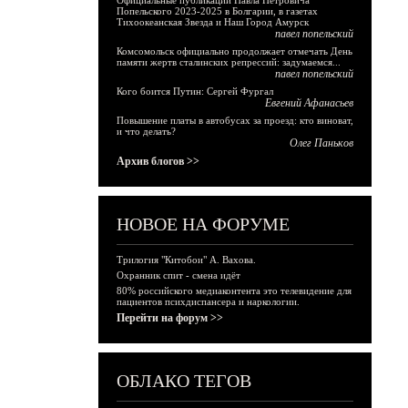
Официальные публикации Павла Петровича
Попельского 2023-2025 в Болгарии, в газетах
Тихоокеанская Звезда и Наш Город Амурск
павел попельский
Комсомольск официально продолжает отмечать День
памяти жертв сталинских репрессий: задумаемся...
павел попельский
Кого боится Путин: Сергей Фургал
Евгений Афанасьев
Повышение платы в автобусах за проезд: кто виноват,
и что делать?
Олег Паньков
Архив блогов >>
НОВОЕ НА ФОРУМЕ
Трилогия "Китобои" А. Вахова.
Охранник спит - смена идёт
80% российского медиаконтента это телевидение для
пациентов психдиспансера и наркологии.
Перейти на форум >>
ОБЛАКО ТЕГОВ