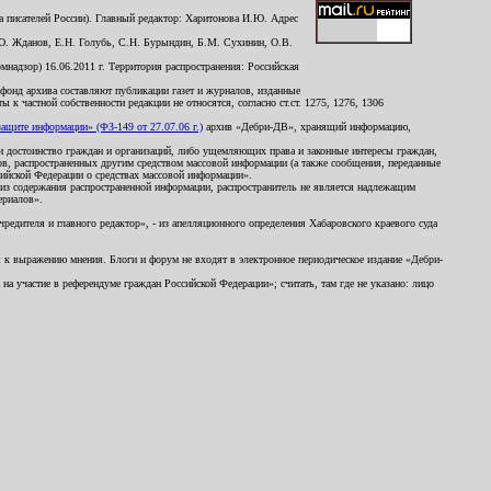
 писателей России). Главный редактор: Харитонова И.Ю. Адрес
Ю. Жданов, Е.Н. Голубь, С.Н. Бурындин, Б.М. Сухинин, О.В.
надзор) 16.06.2011 г. Территория распространения: Российская
й фонд архива составляют публикации газет и журналов, изданные
к частной собственности редакции не относятся, согласно ст.ст. 1275, 1276, 1306
щите информации» (ФЗ-149 от 27.07.06 г.)
архив «Дебри-ДВ», хранящий информацию,
ь и достоинство граждан и организаций, либо ущемляющих права и законные интересы граждан,
ов, распространенных другим средством массовой информации (а также сообщения, переданные
сийской Федерации о средствах массовой информации».
из содержания распространенной информации, распространитель не является надлежащим
ериалов».
редителя и главного редактор», - из апелляционного определения Хабаровского краевого суда
ны к выражению мнения. Блоги и форум не входят в электронное периодическое издание «Дебри-
а участие в референдуме граждан Российской Федерации»; считать, там где не указано: лицо