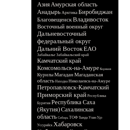
Азия
Амурская область
Биробиджан
Анадырь
Арктика
Владивосток
Благовещенск
Восточный военный округ
Дальневосточный
федеральный округ
Дальний Восток
ЕАО
Забайкалье
Забайкальский край
Камчатский край
Комсомольск-на-Амуре
Корякия
Магадан
Магаданская
Курилы
область
Николаевск-на-Амуре
Находка
Петропавловск-Камчатский
Приморский край
Республика
Республика Саха
Бурятия
(Якутия)
Сахалинская
область
ТОФ
Тында
Улан-Удэ
Сибирь
Хабаровск
Уссурийск