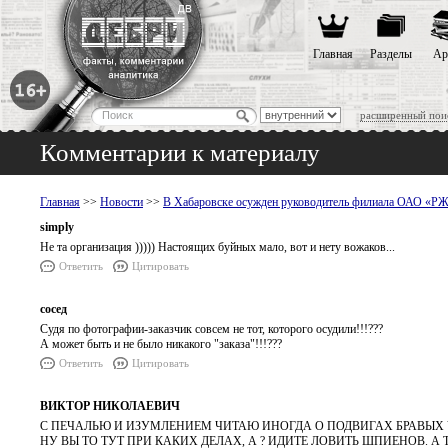
Главная
Разделы
Ар
расширенный пои
Комментарии к материалу
Главная
>>
Новости
>>
В Хабаровске осужден руководитель филиала ОАО «РЖД
simply
Не та организация ))))) Настоящих буйных мало, вот и нету вожаков...
Ответить
Цитировать
сосед
Судя по фотографии-заказчик совсем не тот, которого осудили!!!???
А может быть и не было никакого "заказа"!!!???
Ответить
Цитировать
ВИКТОР НИКОЛАЕВИЧ
С ПЕЧАЛЬЮ И ИЗУМЛЕНИЕМ ЧИТАЮ ИНОГДА О ПОДВИГАХ БРАВЫХ 
НУ ВЫ ТО ТУТ ПРИ КАКИХ ДЕЛАХ, А ? ИДИТЕ ЛОВИТЬ ШПИЕНОВ. 