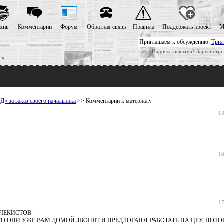
хив
Комментарии
Форум
Обратная связь
Правила
Поддержать проект
М
Приглашаем к обсуждению:
Трил
Надоела реклама? Зарегистри
ск
» за заказ своего начальника
>> Комментарии к материалу
13
16
17
ЧЕКИСТОВ.
А ТО ОНИ УЖЕ ВАМ ДОМОЙ ЗВОНЯТ И ПРЕДЛОГАЮТ РАБОТАТЬ НА ЦРУ, ПО