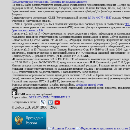
Пользовательское соглашение
,
Политика конфиденциальности
На данном сайте распространяется информация электронного периодического издания «Дебри-Д
редакции: 680032, Хабаровский край, Хабаровск, проспект 60-летия Октября, 88-46, т./ф.8421
Редакционный совет электронного периодического издания «Дебри-ДВ» (на общественных нач
Егорова
Свидетельство о регистрации СМИ (Регистрационный номер)
ЭЛ № ФС77-45537
выдано Федера
Федерация, зарубежные страны.
В 2006 г. проект «Дебри-ДВ» был создан как электронный частный архив, в соответствии с
ФЗ 
книги, а также рукописи по дальневосточной (РФ) тематике. Доступ к архивным документам явля
Гражданского кодекса РФ
.
Согласно ч.2. п.3. ст.17 «Ответственность за правонарушения в сфере информации, информац
гражданско-правовую ответственность за распространение информации не несет. Сайт и редакци
Согласно пп.3,4,6 ст.57 Закона РФ «О СМИ», «Редакция, главный редактор, журналист не несут
либо представляющих собой злоупотребление свободой массовой информации и (или) правами ж
в пресс-релизах и информация государственных, общественных организаций и объединений), кот
Согласно абз.3, п.13 Постановления Пленума Верховного Суда РФ №16 от 15 июня 2010 года 
ответчиком, поскольку исходя из положений Закона РФ «О средствах массовой информации» не 
Воспользуйтесь «Правом на ответ» (ст.46 Закона РФ «О СМИ»).
«В соответствии с положением ч.3 ст.196 ГПК РФ, обязанность компенсации морального вреда п
от 22.08.2012 г. (дело №33-5325/2012) председательствующего И.И.Куликовой, судей С.И.Дор
Мнения авторов материалов не всегда совпадают с позицией редакции. Редакция не вступает в п
Редакция не несет ответственность за содержание внешних ссылок и комментариев. За них отве
ДВ», ответственность за достоверность и наполняемость несут авторы.
Политические опросы/голосования проводятся согласно ч.2. ст.46 «Опросы общественного мнени
(лица), заказавшее (заказавших) проведение опроса и оплатившее (оплативших) указанную публик
Часовой пояс сервера UTC+11 (AEST), фактически +8 мск.
Если вы обнаружили ошибки на сайте, пожалуйста,
сообщите нам об этом
.
Распространение информации о политической, социальной, духовной жизни общества, публикац
СМИ не получает субсидий.
Адреса сайта:
DEBRI-DV.COM
,
DEBRI-DV.RU
.
В социальных сетях:
© Дебри-ДВ, 20.04.2006 - 2026