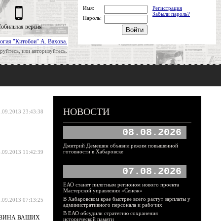
Имя:
Регистрация
Забыли пароль?
Пароль:
обильная версия
огия "Китобои" А. Вахова.
руйтесь, или авторизуйтесь.
НОВОСТИ
.09.2013 23:43:38
08.08.2026
Дмитрий Демешин объявил режим повышенной
готовности в Хабаровске
.09.2013 11:42:39
07.08.2026
ЕАО станет пилотным регионом нового проекта
Мастерской управления «Сенеж»
В Хабаровском крае быстрее всего растут зарплаты у
.09.2013 07:13:25
административного персонала и рабочих
В ЕАО обсудили стратегию сохранения
ЛОВИНА ВАШИХ
исторической памяти