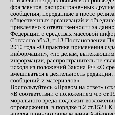
они являются дословным воспроизведе
фрагментов, распространенных другим
сообщения, переданные в пресс-релиза
общественных организаций и объединен
привлечено к ответственности за данн
Федерации о средствах массовой инфо
Согласно абз.3, п.13 Постановления П
2010 года «О практике применения суд
информации», «по делам, вытекающим
информации, распространитель не явл
исходя из положений Закона РФ «О ср
вмешиваться в деятельность редакции, 
сообщений и материалов».
Воспользуйтесь «Правом на ответ» (ст
«В соответствии с положением ч.3 ст.
морального вреда подлежит возложению
опровержения, в порядке ч.2 ст.152 ГК 
апелляционного определения Хабаровско