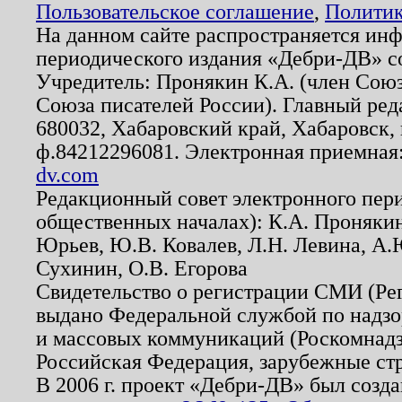
Пользовательское соглашение
,
Политик
На данном сайте распространяется ин
периодического издания «Дебри-ДВ» с
Учредитель: Пронякин К.А. (член Союз
Союза писателей России). Главный ред
680032, Хабаровский край, Хабаровск, п
ф.84212296081. Электронная приемная
dv.com
Редакционный совет электронного пер
общественных началах): К.А. Проняки
Юрьев, Ю.В. Ковалев, Л.Н. Левина, А.
Сухинин, О.В. Егорова
Свидетельство о регистрации СМИ (Р
выдано Федеральной службой по надзо
и массовых коммуникаций (Роскомнадзо
Российская Федерация, зарубежные ст
В 2006 г. проект «Дебри-ДВ» был созда