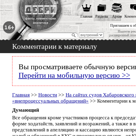
Главная
Разделы
Архив
Коммен
Приглашаем к о
Надоела рек
расширенный пои
Комментарии к материалу
Вы просматриваете обычную версию
Перейти на мобильную версию >>
Главная
>>
Новости
>>
На сайтах судов Хабаровского 
«внепроцессуальных обращений»
>> Комментарии к м
Думающий
Все обращения кроме участников процесса к председа
форме ходатайств, заявлений и возражений, а также в 
представлений в апелляцию и кассацию являются неп
жалоб и обращений в ККС и производные от них - от 