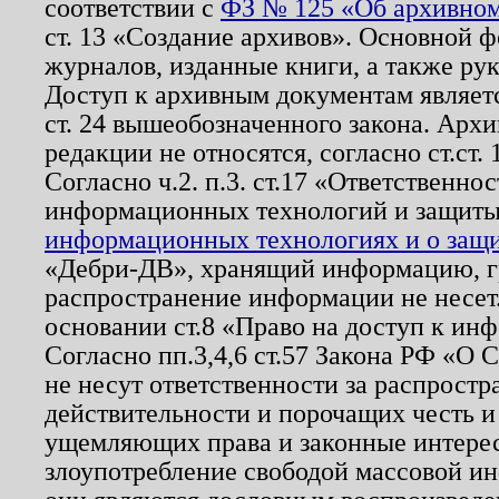
соответствии с
ФЗ № 125 «Об архивном
ст. 13 «Создание архивов». Основной ф
журналов, изданные книги, а также ру
Доступ к архивным документам являетс
ст. 24 вышеобозначенного закона. Арх
редакции не относятся, согласно ст.ст. 
Согласно ч.2. п.3. ст.17 «Ответственн
информационных технологий и защит
информационных технологиях и о защит
«Дебри-ДВ», хранящий информацию, гр
распространение информации не несет.
основании ст.8 «Право на доступ к ин
Согласно пп.3,4,6 ст.57 Закона РФ «О
не несут ответственности за распрост
действительности и порочащих честь и
ущемляющих права и законные интере
злоупотребление свободой массовой ин