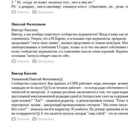
3. " Из сосуда не может вылиться того , чего в нём нет "
PS/ к демаршу , лжи и самопиару отношусь хоть и субьективно , но , резко отр
Ответить
Цитировать
Николай Филатенков
Виктору Киселеву
Виктор, а оно вообще существует сообщество журналистов? Когда я вижу как нек
сомневаться. Уверен, что и М.Карпач, и остальные горе-журналисты, прекрасно 
продолжают "гнуть свою линию", пытаясь представить ее этаким монстром. Мих
заинтересованных в гноблении Т.Седых, только за то что она имеет собственн
всему сообществу журналистов, и к сожалению пока не очень хороший. Надеюсь,
остальная "шелуха отпадет сама по себе...
Ответить
Цитировать
Виктор Киселёв
Уважаемый Николай Филатенков)))
Сообщество существует. Как правило, в СМИ работают люди, имеющие активну
камрадам не по вкусу?))) Если человек работает - то всегда ради собственног
читателей по интересам. А главные различия заключаются в том, что одни издани
двухэтажной многокомнатной редакции одной из белорусских газет на содержании
один человек!" "Хм!" - хмыкнула редактор - и демонстративно отошла. "Разве это
переспросил мужик - заведующий промышленным сектором " Мы точно такую газе
Вот и вот!" - показала ногтем корректор. Я улыбался. Их детище сравнения не в
же солидарность!))) А что касается шелухи, которая "сама собой" - это не совсем 
Ответить
Цитировать