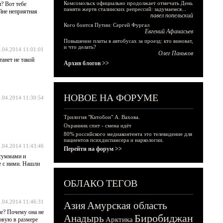
Комсомольск официально продолжает отмечать День
? Вот тебе
памяти жертв сталинских репрессий: задумаемся...
йне неприятная
павел попельский
Кого боится Путин: Сергей Фургал
Евгений Афанасьев
Повышение платы в автобусах за проезд: кто виноват,
и что делать?
.04.2014 11:01:01
Олег Паньков
танет не такой
Архив блогов >>
НОВОЕ НА ФОРУМЕ
.04.2014 11:30:54
Трилогия "Китобои" А. Вахова.
Охранник спит - смена идёт
80% российского медиаконтента это телевидение для
пациентов психдиспансера и наркологии.
.04.2014 11:43:46
Перейти на форум >>
 суммами и
е с ними. Нашли
ОБЛАКО ТЕГОВ
.04.2014 11:46:31
Азия
Амурская область
ие? Почему она не
Биробиджан
Анадырь
Арктика
совую в размере