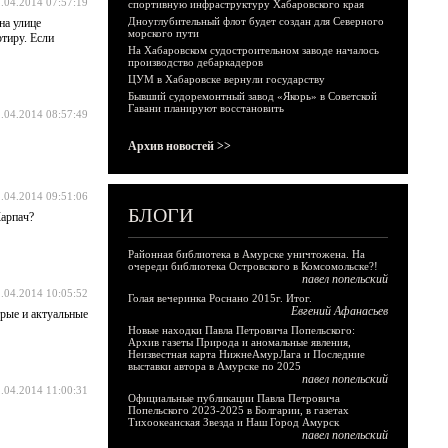
.04.2014 07:57:19
спортивную инфраструктуру Хабаровского края
Дноуглубительный флот будет создан для Северного
на улице
морского пути
тиру. Если
На Хабаровском судостроительном заводе началось
производство дебаркадеров
ЦУМ в Хабаровске вернули государству
Бывший судоремонтный завод «Якорь» в Советской
Гавани планируют восстановить
.04.2014 08:57:49
Архив новостей >>
.04.2014 09:51:06
БЛОГИ
Карпач?
Районная библиотека в Амурске уничтожена. На
очереди библиотека Островского в Комсомольске?!
павел попельский
.04.2014 10:05:52
Голая вечеринка Роснано 2015г. Итог.
Евгений Афанасьев
рые и актуальные
Новые находки Павла Петровича Попельского:
Архив газеты Природа и аномальные явления,
Неизвестная карта НижнеАмурЛага и Последние
выставки автора в Амурске по 2025
павел попельский
.04.2014 11:00:31
Официальные публикации Павла Петровича
Попельского 2023-2025 в Болгарии, в газетах
Тихоокеанская Звезда и Наш Город Амурск
павел попельский