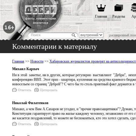
Главная
Разделы
Ар
расширенный пои
Комментарии к материалу
Главная
>>
Новости
>>
Хабаровских журналистов проверят на антисолидарност
Михаил Карпач
Ни в этой заметке, ни в других, которые регулярно выставляют "Дебри", неизм
конференцию ВВП. Этот приз - квартира, купленная на средства краевого бюд
новосельем со страниц "Дебрей"? С чего бы то столь приятный факт держится в 
Ответить
Цитировать
Николай Филатенков
Михаил, а чем Вам А.Сахаров не угодил, и "прочие правозащитники"? Думаю, то 
Конституция гарантирует право на жилье каждому человеку, независимо от его с
же касается поздравлений, то можете не беспокоиться, кто это хотел сделать, сдел
Ответить
Цитировать