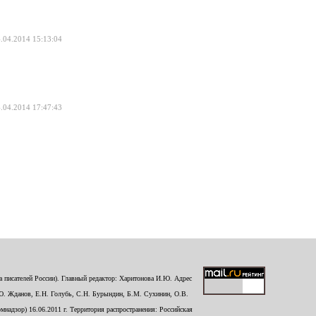
.04.2014 15:13:04
.04.2014 17:47:43
 писателей России). Главный редактор: Харитонова И.Ю. Адрес
Ю. Жданов, Е.Н. Голубь, С.Н. Бурындин, Б.М. Сухинин, О.В.
надзор) 16.06.2011 г. Территория распространения: Российская