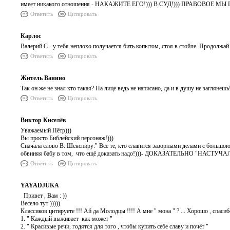
имеет никакого отношения - НАКАЖИТЕ ЕГО!))) В СУД!))) ПРАВОВОЕ М
Ответить
Цитировать
Карлос
Валерий С.- у тебя неплохо получается бить копытом, стоя в стойле. Продолжай
Ответить
Цитировать
Житель Ванино
Так он же не знал кто такая? На лице ведь не написано, да и в душу не загляне
Ответить
Цитировать
Виктор Киселёв
Уважаемый Пётр)))
Вы просто Библейский персонаж!)))
Сначала слово В. Шекспиру:" Все те, кто славится зазорными делами с боль
обвиняя бабу в том, что ещё доказать надо!)))- ДОКАЗАТЕЛЬНО "НАСТУЧАЛ
Ответить
Цитировать
YAYADJUKA
Привет , Вам : ))
Весело тут )))))
Классиков цитируете !!! Ай да Молодцы !!!! А мне " мона " ? ... Хорошо , спасибо
1. " Каждый выживает как может "
2. " Красивые речи, годятся для того , чтобы купить себе славу и почёт "