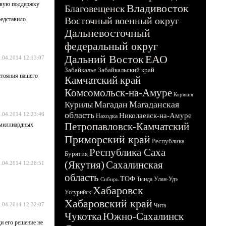
совую поддержку
Владивосток
Благовещенск
Восточный военный округ
редставило
Дальневосточный
федеральный округ
Дальний Восток
ЕАО
.04.2014 12:13:07
Забайкалье
Забайкальский край
тояния нашего
Камчатский край
Комсомольск-на-Амуре
Корякия
Магадан
Магаданская
Курилы
область
.04.2014 12:23:46
Николаевск-на-Амуре
Находка
Петропавловск-Камчатский
омиллиардных
Приморский край
Республика
Республика Саха
Бурятия
(Якутия)
Сахалинская
.04.2014 12:28:51
область
ТОФ
Тында
Улан-Удэ
Сибирь
Хабаровск
Уссурийск
Хабаровский край
.04.2014 12:32:07
Чита
Чукотка
Южно-Сахалинск
и его решение не