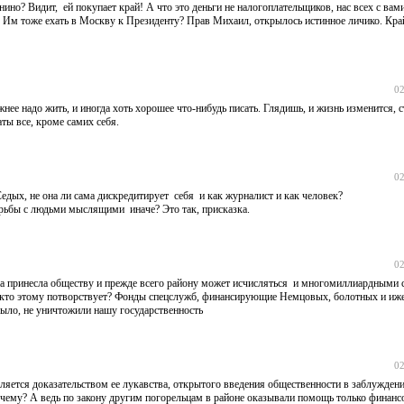
но? Видит, ей покупает край! А что это деньги не налогоплательщиков, нас всех с вами
? Им тоже ехать в Москву к Президенту? Прав Михаил, открылось истинное личико. Кра
02
нее надо жить, и иногда хоть хорошее что-нибудь писать. Глядишь, и жизнь изменится, с
аты все, кроме самих себя.
02
едых, не она ли сама дискредитирует себя и как журналист и как человек?
орьбы с людьми мыслящими иначе? Это так, присказка.
02
она принесла обществу и прежде всего району может исчисляться и многомиллиардными
И кто этому потворствует? Фонды спецслужб, финансирующие Немцовых, болотных и иж
ыло, не уничтожили нашу государственность
02
вляется доказательством ее лукавства, открытого введения общественности в заблужден
 Почему? А ведь по закону другим погорельцам в районе оказывали помощь только финан