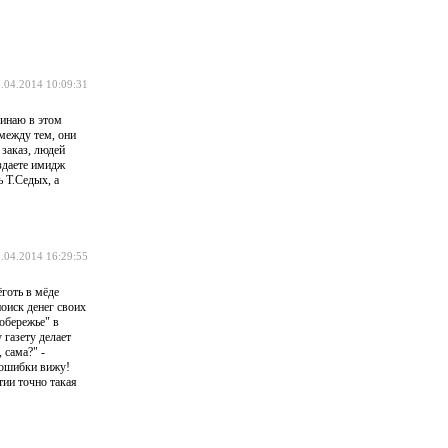
.04.2014 10:09:31
чинаю в этом
 между тем, они
заказ, людей
здаете имидж
 Т.Седых, а
.04.2014 16:29:55
готь в мёде
оиск денег своих
побережье" в
 газету делает
 сама?" -
 ошибки вижу!
тии точно такая