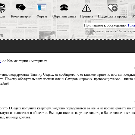
хив
Комментарии
Форум
Обратная связь
Правила
Поддержать проект
М
Приглашаем к обсуждению:
Трил
Надоела реклама? Зарегистри
ск
ь
>> Комментарии к материалу
01
енно поддерживая Татьяну Седых, не сообщается о ее главном призе по итогам поездки 
жета. Почему обладательницу премии имени Сахаров и прочих правозащитников никто н
тайне?
02
что Т.Седых получила квартиру, надобно порадоваться за нее, а не иронизировать по э
татуса и положения в обществе. Вы поди тоже не на улице живете, и Ваше жилье никто н
ал, или еще сделает...