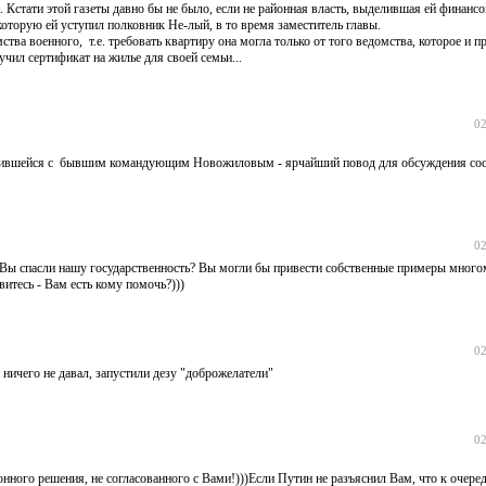
. Кстати этой газеты давно бы не было, если не районная власть, выделившая ей финан
 которую ей уступил полковник Не-лый, в то время заместитель главы.
тва военного, т.е. требовать квартиру она могла только от того ведомства, которое и п
чил сертификат на жилье для своей семьи...
02
удившейся с бывшим командующим Новожиловым - ярчайший повод для обсуждения сос
02
и Вы спасли нашу государственность? Вы могли бы привести собственные примеры мног
витесь - Вам есть кому помочь?)))
02
й ничего не давал, запустили дезу "доброжелатели"
02
онного решения, не согласованного с Вами!)))Если Путин не разъяснил Вам, что к очеред