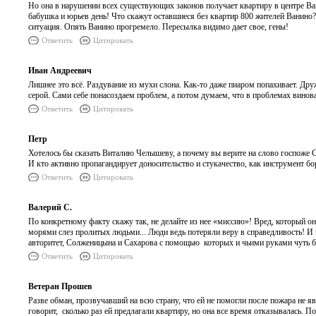
Но она в нарушении всех существующих законов получает квартиру в центре Вани
бабушка и юрьев день! Что скажут оставшиеся без квартир 800 жителей Ванино
ситуация. Опять Ванино прогремело. Пересылка видимо дает свое, гены!
Ответить
Цитировать
Иван Андреевич
Лишнее это всё. Раздувание из мухи слона. Как-то даже пиаром попахивает. Друж
серой. Сами себе понасоздаем проблем, а потом думаем, что в проблемах винов
Ответить
Цитировать
Петр
Хотелось бы сказать Виталию Челышеву, а почему вы верите на слово госпоже С
И кто активно пропагандирует доносительство и стукачество, как инструмент б
Ответить
Цитировать
Валерий С.
По конкретному факту скажу так, не делайте из нее «миссию»! Вред, который 
морями слез пролитых людьми... Люди ведь потеряли веру в справедливость! 
авторитет, Солженицына и Сахарова с помощью которых и чьими руками чуть б
Ответить
Цитировать
Ветеран Прошев
Разве обман, прозвучавший на всю страну, что ей не помогли после пожара не я
говорит, сколько раз ей предлагали квартиру, но она все время отказывалась.