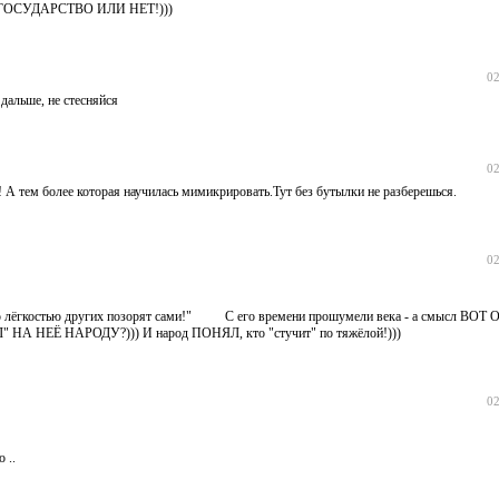
Ы ГОСУДАРСТВО ИЛИ НЕТ!)))
02
 дальше, не стесняйся
02
шь! А тем более которая научилась мимикрировать.Тут без бутылки не разберешься.
02
шою лёгкостью других позорят сами!" С его времени прошумели века - а смысл ВОТ 
" НА НЕЁ НАРОДУ?))) И народ ПОНЯЛ, кто "стучит" по тяжёлой!)))
02
 ..