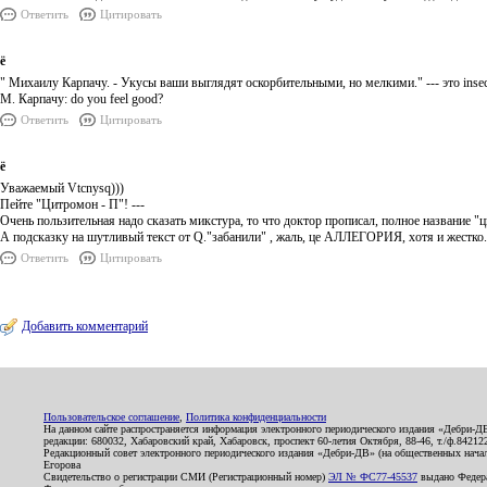
Ответить
Цитировать
ё
" Михаилу Карпачу. - Укусы ваши выглядят оскорбительными, но мелкими." --- это insec
М. Карпачу: do you feel good?
Ответить
Цитировать
ё
Уважаемый Vtcnysq)))
Пейте "Цитромон - П"! ---
Очень пользительная надо сказать микстура, то что доктор прописал, полное название "
А подсказку на шутливый текст от Q."забанили" , жаль, це АЛЛЕГОРИЯ, хотя и жестко.
Ответить
Цитировать
Добавить комментарий
Пользовательское соглашение
,
Политика конфиденциальности
На данном сайте распространяется информация электронного периодического издания «Дебри-Д
редакции: 680032, Хабаровский край, Хабаровск, проспект 60-летия Октября, 88-46, т./ф.8421
Редакционный совет электронного периодического издания «Дебри-ДВ» (на общественных нач
Егорова
Свидетельство о регистрации СМИ (Регистрационный номер)
ЭЛ № ФС77-45537
выдано Федера