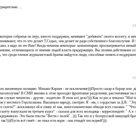
ицательно ....
03
оторые собратья по перу, вместо поддержки, начинают "добивать" своего коллегу, я на
понимают, что то что делает Т.Седых, она делает не ради собственного благополучия. И
аил, а надо ли это Вам? Когда читаешь некоторые комментарии, просматривается явный 
ое мнение, отличающееся от мнения людей власть придержащих. Вы своими действиями со
 что среди членов журналистской братии найдутся люди, способные понять и поддержать
03
ю жизненную позицию. Михаил Карпач - не исключение)))Просто сахар в борще или дё
о благополучия! В СМИ именно в этом проходят фронтовые разделения, рассчитанные на п
я служат читателю - другие - издателю. В этом всё дело!))) Как то раз я показал "Моё 
 у местного Горсполкома. Высыпало народу, смотрят. Я - им, с гордостью за Д.В.: "Эту
 газета?" -воскликнул ей в спину её зам, многозначительно обводя всех глазами. " "Что,
ту выпускали на третьем курсе" - сказала для всех молодица - корреспондент. " А я
ыдерживало. Это были тексты "Вести с полей"...))) Так что и у белорусской пишущей бра
так!)))Пусть всё гниёт - но пока есть корм - она отпадёт последней!)))