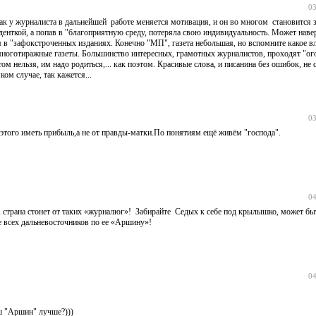
03
как у журналиста в дальнейшей работе меняется мотивация, и он во многом становится
уденткой, а попав в "благоприятную среду, потеряла свою индивидуальность. Может наве
я в "зафокстроченных изданиях. Конечно "МП", газета небольшая, но вспомните какое в
многотиражные газеты. Большинство интересных, грамотных журналистов, проходят "огон
 нельзя, им надо родиться,... как поэтом. Красивые слова, и писанина без ошибок, не с
ком случае, так кажется...
03
 этого иметь прибыль,а не от правды-матки.По понятиям ещё живём "господа".
04
и, страна стонет от таких «журналюг»! Забирайте Седых к себе под крылышко, может бы
те всех дальневосточников по ее «Аршину»!
04
аш "Аршин" лучше?)))