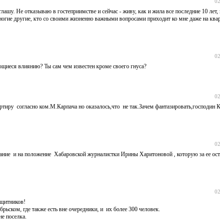
02
лашу. Не отказываю в гостеприимстве и сейчас - живу, как и жила все последние 10 лет, 
ногие другие, кто со своими жизненно важными вопросами приходит ко мне даже на квар
02
ющиеся влиянию? Ты сам чем известен кроме своего гнуса?
02
артиру согласно ком.М.Карпача но оказалось,что не так.Зачем фантазировать,господин 
02
ние и на положение Хабаровской журналистки Ирины Харитоновой , которую за ее ост
02
ащитников!
рьском, где также есть вне очередники, и их более 300 человек.
не поселка.