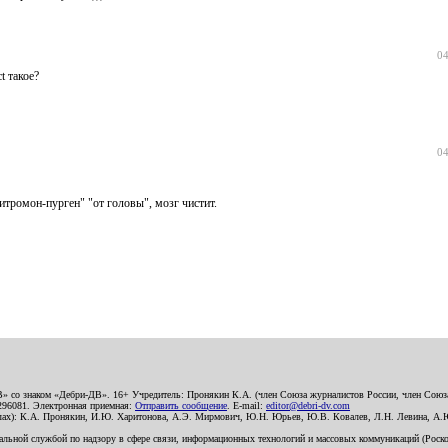
04
t такое?
04
цитромон-пурген" "от головы", мозг чистит.
В» со знаком «Дебри-ДВ». 16+ Учредитель: Пронякин К.А. (член Союза журналистов России, член Союза
2296081. Электронная приемная:
Отправить сообщение
. E-mail:
editor@debri-dv.com
алах): К.А. Пронякин, И.Ю. Харитонова, А.Э. Мирмович, Ю.Н. Юрьев, Ю.В. Ковалев, Л.Н. Левина, А.
льной службой по надзору в сфере связи, информационных технологий и массовых коммуникаций (Роском