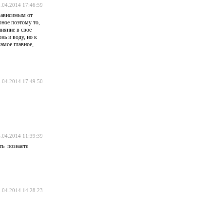
.04.2014 17:46:59
 зависимым от
рное поэтому то,
лияние в свое
ь и воду, но к
амое главное,
.04.2014 17:49:50
.04.2014 11:39:39
ть познаете
.04.2014 14:28:23