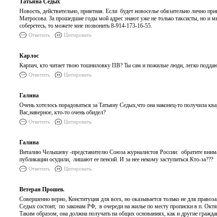
Татьяна Седых
Новость, действительно, приятная. Если будет новоселье обязательно лично приг
Матросова. За прошедшие годы мой адрес знают уже не только таксисты, но и м
соберетесь, то можете мне позвонить 8-914-173-16-55.
Ответить
Цитировать
Карлос
Карпач, кто читает твою тошниловку ПВ? Ты сам и пожилые люди, легко подда
Ответить
Цитировать
Галина
Очень хотелось порадоваться за Татьяну Седых,что она наконец-то получила кв
Вас,наверное, кто-то очень обидел?
Ответить
Цитировать
Галина
Виталию Челышеву -представителю Союза журналистов России: обратите внима
публикации осудили, лишают ее пенсий. И за нее некому заступиться.Кто-за???
Ответить
Цитировать
Ветеран Прошев.
Совершенно верно, Конституция для всех, но оказывается только не для правоз
Седых состоит, по законам РФ, в очереди на жилье по месту прописки в п. Октяб
Таким образом, она должна получать на общих основаниях, как и другие гражда