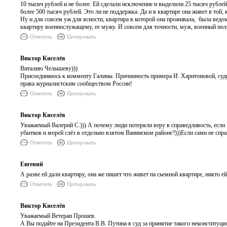
10 тысяч рублей и не более. Ей сделали исключение и выделили 25 тысяч рублей
более 500 тысяч рублей. Это ли не поддержка. Да и в квартире она живет в той,
Ну и для совсем уж для ясности, квартира в которой она проживала, была ведомс
квартиру военнослужащему, ее мужу. И совсем для точности, муж, военный полу
Ответить
Цитировать
Виктор Киселёв
Виталию Челышеву)))
Присоединяюсь к комменту Галины. Причинность примера И. Харитоновой, с
права журналистским сообществом России!
Ответить
Цитировать
Виктор Киселёв
Уважаемый Валерий С.))) А почему люди потеряли веру в справедливость, есл
убытков и морей слёз в отдельно взятом Ванинском районе?)))Если сами не спра
Ответить
Цитировать
Евгений
А разве ей дали квартиру, она же пишет что живет на сьемной квартире, никто е
Ответить
Цитировать
Виктор Киселёв
Уважаемый Ветеран Прошев.
А Вы подайте на Президента В.В. Путина в суд за принятие такого неконституци