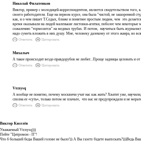
Николай Филатенков
Виктор, пример с молодицей-корреспондентом, является свидетельством того, 
своего работодателя. Еще на первом курсе, она была "чистой, не зашоренной ст
как, и о чем пишет Т.Седых, ближе и понятнее простым людям, чем это делаетс
время оказывали на людей маленькие листовки-агитки, поболее чем некоторые 
сожалению "тормозятся" на медных трубах. И потом, научиться быть журналистом
надо суметь вложить в них душу. Мне, человеку далекому от этого жанра, во вся
Ответить
Цитировать
Михалыч
А такое происходит везде-правдорубов не любят...Проще задницы целовать и от
Ответить
Цитировать
Vtcnysq
А вообще не понятно, почему москвичи учат нас как жить? Хватит уже, научил
сполна ее «суть», только потом не плачьте, что вас не предупреждали и не мерь
Ответить
Цитировать
Виктор Киселёв
Уважаемый Vtcnysq)))
Пейте "Цитромон - П"!
Что б большей беды Вашей голове не было!)) А Вы газету будете выпускать?)))Ведь В