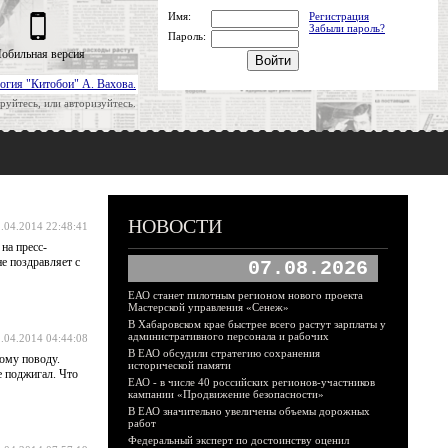
Имя:
Регистрация
Забыли пароль?
Пароль:
обильная версия
огия "Китобои" А. Вахова.
руйтесь, или авторизуйтесь.
НОВОСТИ
.04.2014 22:48:41
на пресс-
е поздравляет с
07.08.2026
ЕАО станет пилотным регионом нового проекта
Мастерской управления «Сенеж»
В Хабаровском крае быстрее всего растут зарплаты у
административного персонала и рабочих
.04.2014 04:44:08
В ЕАО обсудили стратегию сохранения
тому поводу.
исторической памяти
е поджигал. Что
ЕАО - в числе 40 российских регионов-участников
кампании «Продвижение безопасности»
В ЕАО значительно увеличены объемы дорожных
работ
Федеральный эксперт по достоинству оценил